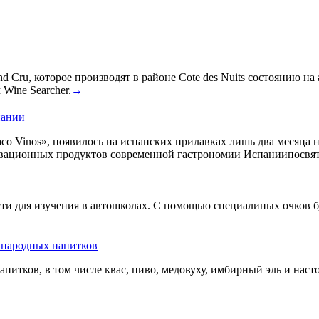
 Cru, которое производят в районе Cote des Nuits состоянию на
Wine Searcher.
→
пании
co Vinos», появилось на испанских прилавках лишь два месяца 
овационных продуктов современной гастрономии Испаниипосвят
сти для изучения в автошколах. С помощью специалиных очков б
ь народных напитков
апитков, в том числе квас, пиво, медовуху, имбирный эль и нас