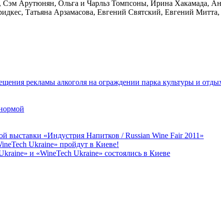
, Сэм Арутюнян, Ольга и Чарльз Томпсоны, Ирина Хакамада, Ан
дкес, Татьяна Арзамасова, Евгений Святский, Евгений Митта, 
ещения рекламы алкоголя на ограждении парка культуры и отды
 нормой
й выставки «Индустрия Напитков / Russian Wine Fair 2011»
neTech Ukraine» пройдут в Киеве!
raine» и «WineTech Ukraine» состоялись в Киеве