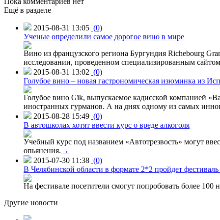
Пока комментариев нет
Ещё в разделе
2015-08-31 13:05
(0)
Ученые определили самое дорогое вино в мире
Вино из французского региона Бургундия Richebourg Grand
исследовании, проведенном специализированным сайтом 
2015-08-31 13:02
(0)
Голубое вино – новая гастрономическая изюминка из Ис
Голубое вино Gïk, выпускаемое кадисской компанией «Ba
иностранных гурманов. А на днях одному из самых инн
2015-08-28 15:49
(0)
В автошколах хотят ввести курс о вреде алкоголя
Учебный курс под названием «Автотрезвость» могут вве
опьянения.
→
2015-07-30 11:38
(0)
В Челябинской области в формате 2*2 пройдет фестивал
На фестивале посетители смогут попробовать более 100 н
Другие новости