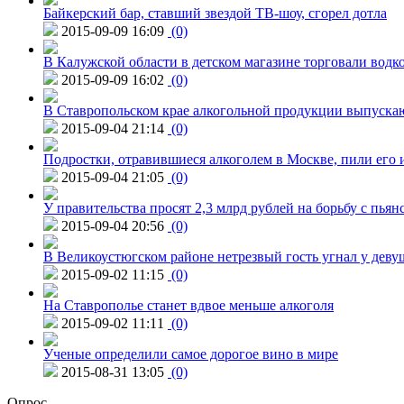
Байкерский бар, ставший звездой ТВ-шоу, сгорел дотла
2015-09-09 16:09
(0)
В Калужской области в детском магазине торговали водк
2015-09-09 16:02
(0)
В Ставропольском крае алкогольной продукции выпуска
2015-09-04 21:14
(0)
Подростки, отравившиеся алкоголем в Москве, пили его и
2015-09-04 21:05
(0)
У правительства просят 2,3 млрд рублей на борьбу с пьян
2015-09-04 20:56
(0)
В Великоустюгском районе нетрезвый гость угнал у дев
2015-09-02 11:15
(0)
На Ставрополье станет вдвое меньше алкоголя
2015-09-02 11:11
(0)
Ученые определили самое дорогое вино в мире
2015-08-31 13:05
(0)
Опрос