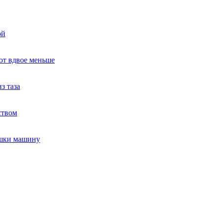
ой
ют вдвое меньше
з таза
ством
ушки машину