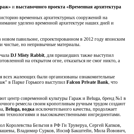
араж»
и
выставочного проекта «Временная архитектура
ет историю временных архитектурных сооружений на
 внимание уделено временной архитектуре наших дней и
в новом павильоне, спроектированном в 2012 году японским
и чистые, но непривычные материалы.
ечала
DJ Misty Rabbit
, для пришедших также выступил
овленной на открытом огне, отказаться не смог никто, а
 Для всех жалеющих были организованы ознакомительные
раж" в Парке Горького выступил
Falcon Private Bank
, что
ют центр современной культуры Гараж и Beluga, бренд №1 в
одочного ремесла своим кропотливым ручным трудом создают
ва,
Beluga, водка
исключительного качества, продолжает
ыми технологиями и высококачественными ингредиентами.
 Королевства Бельгия в РФ Ги Труверуа, Сергей Капков,
Юмашевы, Владимир Сурков, Иосиф Бакштейн, Мила Йовович,