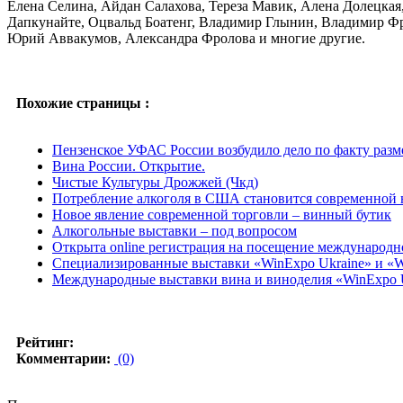
Елена Селина, Айдан Салахова, Тереза Мавик, Алена Долецкая
Дапкунайте, Оцвальд Боатенг, Владимир Глынин, Владимир Фри
Юрий Аввакумов, Александра Фролова и многие другие.
Похожие страницы :
Пензенское УФАС России возбудило дело по факту разм
Вина России. Открытие.
Чистые Культуры Дрожжей (Чкд)
Потребление алкоголя в США становится современной
Новое явление современной торговли – винный бутик
Алкогольные выставки – под вопросом
Открыта online регистрация на посещение международно
Специализированные выставки «WinExpo Ukraine» и «Wi
Международные выставки вина и виноделия «WinExpo Uk
Рейтинг:
Комментарии:
(0)