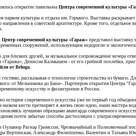
тоялось открытие павильона
Центра современной культуры «Г
ым парком культуры и отдыха им. Горького. Выставка раскрыва
о направления в советской архитектуре. Кроме того, отдельное
в.
,
Центр современной культуры «Гараж»
представил выставку 
временных сооружений, использующим недорогие и экологическ
для близких друзей, за музыкальное сопровождение вечера отв
«Гаража», Денисом Калмышем - от его грибной похлебки, пригот
йли от Beluga
.
с гостями, рассказывая о технологии строительства из бумаги.
кого: от Мельникова до Бана». Партнером открытия Центра "Га
овременному искусству и филантропии в России.
о истории современного искусства уже не первый год объединя
м мазком кисти претворяет в жизнь свою идею, наши мастера в
хновляясь лучшими образцами авангарда современного искусст
оединяя почти забытые способы дистилляции с ультрасовременн
 Оулавюр Рагнар Гримссон, Чрезвычайный и Полномочный посол
дра Вертинская, Александр Филиппенко, Валентин и Татьяна 