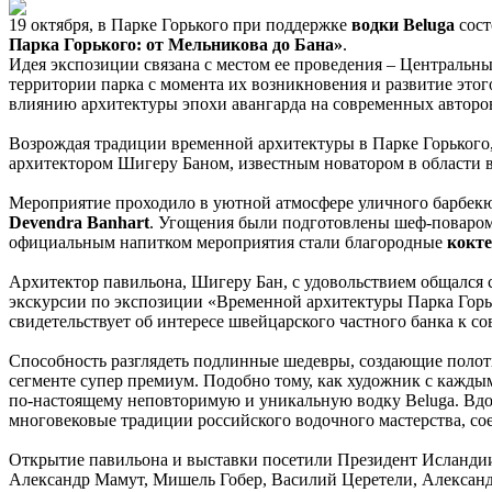
19 октября, в Парке Горького при поддержке
водки Beluga
сос
Парка Горького: от Мельникова до Бана»
.
Идея экспозиции связана с местом ее проведения – Центральн
территории парка с момента их возникновения и развитие этог
влиянию архитектуры эпохи авангарда на современных авторо
Возрождая традиции временной архитектуры в Парке Горького
архитектором Шигеру Баном, известным новатором в области 
Мероприятие проходило в уютной атмосфере уличного барбекю 
Devendra Banhart
. Угощения были подготовлены шеф-поваром 
официальным напитком мероприятия стали благородные
кокте
Архитектор павильона, Шигеру Бан, с удовольствием общался 
экскурсии по экспозиции «Временной архитектуры Парка Горь
свидетельствует об интересе швейцарского частного банка к с
Способность разглядеть подлинные шедевры, создающие полотн
сегменте супер премиум. Подобно тому, как художник с кажды
по-настоящему неповторимую и уникальную водку Beluga. Вдо
многовековые традиции российского водочного мастерства, с
Открытие павильона и выставки посетили Президент Исландии
Александр Мамут, Мишель Гобер, Василий Церетели, Алексан