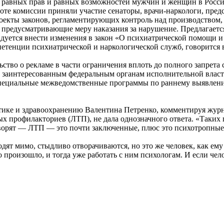
 равных прав и равных возможностей мужчин и женщин в Росси
оте комиссии приняли участие сенаторы, врачи-наркологи, пре
роекты законов, регламентирующих контроль над производством,
редусматривающие меру наказания за нарушение. Предлагается
ендуется внести изменения в закон «О психиатрической помощи и
тенции психиатрической и наркологической служб, говорится 
льство о рекламе в части ограничения вплоть до полного запре
ь заинтересованным федеральным органам исполнительной власт
специальные межведомственные программы по раннему выявлени
тике и здравоохранению Валентина Петренко, комментируя жур
ых профилакториев (ЛТП), не дала однозначного ответа. «Таких
ворят — ЛТП — это почти заключенные, плюс это психотропные 
одят мимо, стыдливо отворачиваются, но это же человек, как ем
роизошло, и тогда уже работать с ним психологам. И если челов