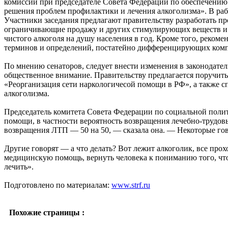
комиссии при председателе Совета Федерации по обеспечению
решения проблем профилактики и лечения алкоголизма». В раб
Участники заседания предлагают правительству разработать п
ограничивающие продажу и других стимулирующих веществ и п
чистого алкоголя на душу населения в год. Кроме того, реком
терминов и определений, постатейно дифференцирующих компе
По мнению сенаторов, следует внести изменения в законодате
общественное внимание. Правительству предлагается поручит
«Реорганизация сети наркологичесой помощи в РФ», а также 
алкоголизма.
Председатель комитета Совета Федерации по социальной поли
помощи, в частности вероятность возвращения лечебно-трудов
возвращения ЛТП — 50 на 50, — сказала она. — Некоторые го
Другие говорят — а что делать? Вот лежит алкоголик, все прох
медицинскую помощь, вернуть человека к пониманию того, что п
лечить».
Подготовлено по материалам:
www.strf.ru
Похожие страницы :