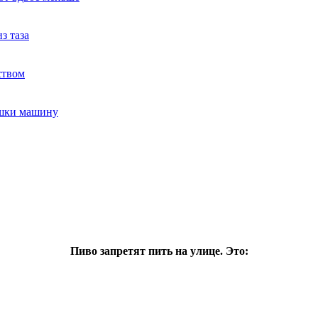
з таза
ством
ушки машину
Пиво запретят пить на улице. Это: