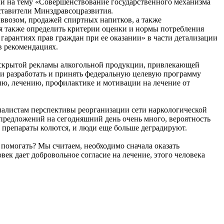
и на тему «Совершенствование государственного механизма
дставители Минздравсоцразвития.
 ввозом, продажей спиртных напитков, а также
 также определить критерии оценки и нормы потребления
 гарантиях прав граждан при ее оказании» в части детализации
в рекомендациях.
та скрытой рекламы алкогольной продукции, привлекающей
и разработать и принять федеральную целевую программу
ю, лечению, профилактике и мотивации на лечение от
налистам перспективы реорганизации сети наркологической
 предложений на сегодняшний день очень много, вероятность
препараты колются, и люди еще больше деградируют.
у помогать? Мы считаем, необходимо сначала оказать
ек дает добровольное согласие на лечение, этого человека