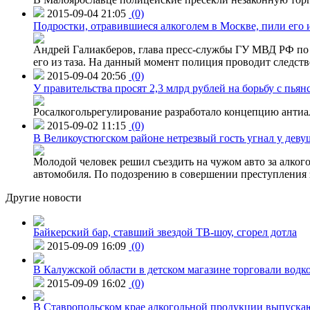
2015-09-04 21:05
(0)
Подростки, отравившиеся алкоголем в Москве, пили его и
Андрей Галиакберов, глава пресс-службы ГУ МВД РФ по 
его из таза. На данный момент полиция проводит следств
2015-09-04 20:56
(0)
У правительства просят 2,3 млрд рублей на борьбу с пьян
Росалкогольрегулирование разработало концепцию антиа
2015-09-02 11:15
(0)
В Великоустюгском районе нетрезвый гость угнал у дев
Молодой человек решил съездить на чужом авто за алко
автомобиля. По подозрению в совершении преступления 
Другие новости
Байкерский бар, ставший звездой ТВ-шоу, сгорел дотла
2015-09-09 16:09
(0)
В Калужской области в детском магазине торговали водк
2015-09-09 16:02
(0)
В Ставропольском крае алкогольной продукции выпуска