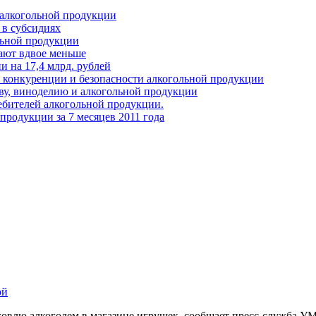
 алкогольной продукции
 в субсидиях
льной продукции
ают вдвое меньше
 на 17,4 млрд. рублей
конкуренции и безопасности алкогольной продукции
ву, виноделию и алкогольной продукции
ебителей алкогольной продукции.
продукции за 7 месяцев 2011 года
ой
овлю алкоголем в магазине игрушек, сообщает пресс-служба У