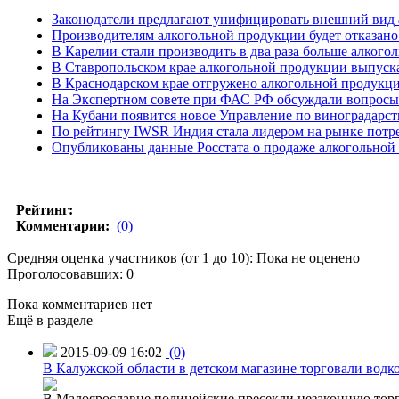
Законодатели предлагают унифицировать внешний вид
Производителям алкогольной продукции будет отказано
В Карелии стали производить в два раза больше алкого
В Ставропольском крае алкогольной продукции выпуск
В Краснодарском крае отгружено алкогольной продукции
На Экспертном совете при ФАС РФ обсуждали вопросы 
На Кубани появится новое Управление по виноградарст
По рейтингу IWSR Индия стала лидером на рынке потр
Опубликованы данные Росстата о продаже алкогольной 
Рейтинг:
Комментарии:
(0)
Средняя оценка участников (от 1 до 10): Пока не оценено
Проголосовавших: 0
Пока комментариев нет
Ещё в разделе
2015-09-09 16:02
(0)
В Калужской области в детском магазине торговали водк
В Малоярославце полицейские пресекли незаконную торг