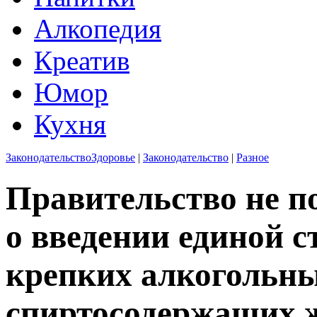
Алкопедия
Креатив
Юмор
Кухня
Законодательство
Здоровье
|
Законодательство
|
Разное
Правительство не п
о введении единой с
крепких алкогольны
спиртосодержащих 