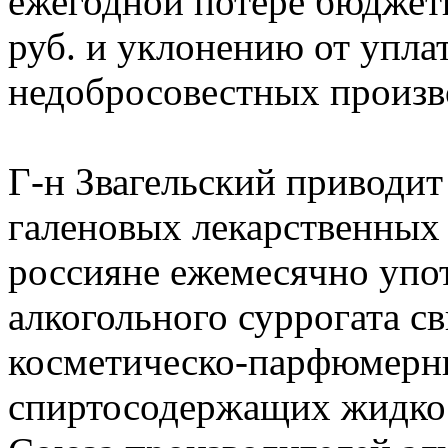
ежегодной потере бюджетн
руб. и уклонению от упла
недобросовестных произв
Г-н Звагельский приводи
галеновых лекарственных 
россияне ежемесячно упот
алкогольного суррогата с
косметическо-парфюмерн
спиртосодержащих жидкос