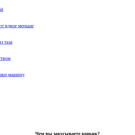
ой
ют вдвое меньше
з таза
ством
ушки машину
Чем вы закусываете коньяк?