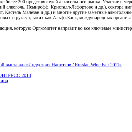
же более 200 представителей алкогольного рынка. Участие в м
ий алкоголь, Немирофф, Кристалл-Лефортово и др.), сектора имп
нт, Кастель-Малезан и др.) и многие другие заметные алкоголь
совых структур, таких как Альфа-Банк, международных организа
люция, которую Оргкомитет направит во все ключевые министер
й выставки «Индустрия Напитков / Russian Wine Fair 2011»
ОНГРЕСС-2013
ница