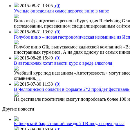
2015-08-31 13:05
(0)
Ученые определили самое дорогое вино в мире
Вино из французского региона Бургундия Richebourg Grand
исследовании, проведенном специализированным сайтом 
2015-08-31 13:02
(0)
Голубое вино – новая гастрономическая изюминка из Ис
Голубое вино Gïk, выпускаемое кадисской компанией «Ba
иностранных гурманов. А на днях одному из самых инн
2015-08-28 15:49
(0)
В автошколах хотят ввести курс о вреде алкоголя
Учебный курс под названием «Автотрезвость» могут вве
опьянения.
→
2015-07-30 11:38
(0)
В Челябинской области в формате 2*2 пройдет фестивал
На фестивале посетители смогут попробовать более 100 н
Другие новости
Байкерский бар, ставший звездой ТВ-шоу, сгорел дотла
2015-09-09 16:09
(0)