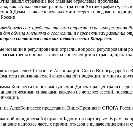
ятия нашил отражение все главные отраслевые проблемы.
вана, как «Алкогольный рынок: стратегия Антикотрафакт», сесс
енной Думы, а также ключевых министерств и ведомств, куриру
 России.
коКонгресса с представителями отрасли из разных регионов Ро
ти для обмена мнениями о состоянии и перспективах развития о
орого состоится в рамках первой сессии Конгресса
.
ные новации в регулировании отрасли, вопросы регулирования 
ут рассмотрены вопросы защиты конкуренции в отрасли, практи
ущих отраслевых Союзов и Ассоциаций: Союза Виноградарей и 
омитета производителей алкогольной продукции и многих друг
аммы Конгресса станет выступление Директора Центра исследо
налитическими справками каждую из четырех сессий, посвящен
рибьюции.
ции на АлкоКонгрессе представит. Вице-Президент ОПОРА Рос
ованной юридической фирмы «Ладонин и партнеры». В рамках п
н анализ наиболее частых причин отказов в выдаче лицензий и с