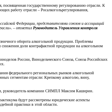
ия, посвященная государственному регулированию отрасли. К
ющих работу отрасли – Росалкогольрегулирования,
ссийской Федерации, представителями союзов и ассоциаций
трасли». – отметил
Руководитель Управления контроля
розничного оборота алкогольной продукции. Проблемы
ки снижения доли контрафактной продукции на алкогольном
Виноделов России, Винодельческого Союза, Союза Российских
их.
вания федерального региональных рынков алкогольной
ных сегментам отрасли: Крепкому алкоголю, вину,
сии, руководитель компании СИМПЛ Максим Каширин.
рактикума будут рассмотрены юридические аспекты
удебной практики в этой области.