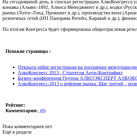
На сегодняшний день, в списках регистрации АлкоКонгресса у
коньяка (Альянс-1892, Алвиса Менеджмент и др.), водки (Русск
рынка (Лотос-Лэнд, Провиант и др.), производства вина (Ариа
розничных сетей (НП Панорама Ритейл, Каравай и др.), финан
По итогам Конгресса будет сформирована общеотраслевая резо
Похожие страницы :
Открыта online регистрация на посещение международно
АлкоКонгресс 2013 - Стратегия Анти-Контрафакт
Бизнес-конференция Группы АЛКОЭКСПЕРТ АЛКОК
АлкоКонгресс-2013 о реформе рынка. Шаг третий – роз
Рейтинг:
Комментарии:
(0)
Пока комментариев нет
Ещё в разделе