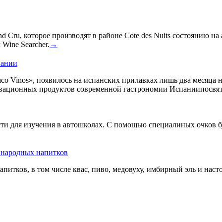
 Cru, которое производят в районе Cote des Nuits состоянию на
Wine Searcher.
→
пании
co Vinos», появилось на испанских прилавках лишь два месяца 
овационных продуктов современной гастрономии Испаниипосвят
сти для изучения в автошколах. С помощью специалиных очков б
ь народных напитков
апитков, в том числе квас, пиво, медовуху, имбирный эль и нас