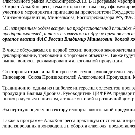
алкогольного рынка АлкоКонгресс-2013. В Программе меропри
Откроет АлкоКонгресс, тема которого в этом году сформулиро
участию в мероприятии приглашены представители Государств
Минэкономразвития, Минсельхоза, Роспотребнадзора РФ, ФАС
«С нетерпением ждем встреч на профессиональной площадке Ал
предпринимателей, а также коллегами их других органов влас
органов власти ФАС России Владимир Мишеловин, доклад кот
В числе обсуждаемых в первой сессии вопросов законодатель
декларирование, требований к торговым объектам. Также буд
рынке, вопросы рекламирования алкогольной продукции.
Со стороны отрасли на Конгрессе выступят руководители вед
Пивоваров, Союза Производителей Алкогольной Продукции, К
Традиционно, одним из наиболее интересных элементов прогр
продукции Вадима Дробиза. Руководитель ЦИФРРА предварит а
низкоградусным напиткам, а также оптовой и розничной дист
Экспертную оценку по сектору импорта алкогольной продук
Также в программе АлкоКонгресса практикум от специализир
лицензирования производства и оборота алкоголя, предоставле