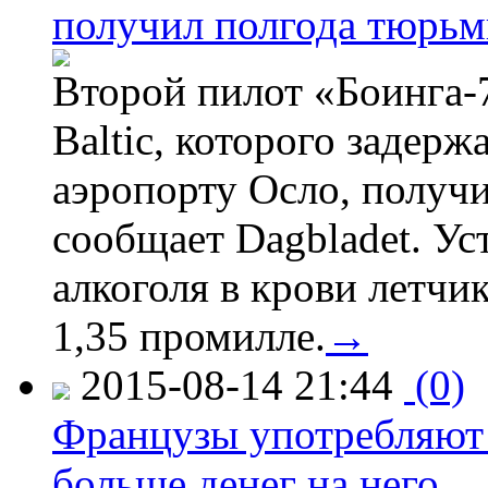
получил полгода тюрь
Второй пилот «Боинга-
Baltic, которого задер
аэропорту Осло, получ
сообщает Dagbladet. Ус
алкоголя в крови летчи
1,35 промилле.
→
2015-08-14 21:44
(0)
Французы употребляют 
больше денег на него