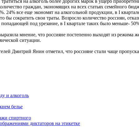
ы тратиться на алкоголь более дорогих марок в ущерб приобрете
количество граждан, экономящих на всех статьях семейного бюд
. 24% все еще экономят на алкогольной продукции, в I квартал
что бы сократить свои траты. Возросло количество россиян, от
 попадающей под урезание, в I квартале таких было меньше- 50%
выразила мнение, что россияне постепенно выходят из режима ж
мической ситуации.
лей Дмитрий Янин отметил, что россияне стали чаще пропуска
ду и алкоголь
жнем белье
дажи спиртного
зображениями диктаторов на этикетке