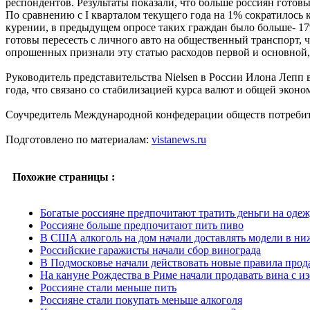
респондентов. Результаты показали, что больше россиян готов
По сравнению с I кварталом текущего года на 1% сократилось 
курении, в предыдущем опросе таких граждан было больше- 17%
готовы пересесть с личного авто на общественный транспорт, 
опрошенных признали эту статью расходов первой и основной,
Руководитель представительства Nielsen в России Илона Лепп 
года, что связано со стабилизацией курса валют и общей эконо
Соучредитель Международной конфедерации обществ потребите
Подготовлено по материалам:
vistanews.ru
Похожие страницы :
Богатые россияне предпочитают тратить деньги на одеж
Россияне больше предпочитают пить пиво
В США алкоголь на дом начали доставлять модели в ни
Российские гаражисты начали сбор винограда
В Подмосковье начали действовать новые правила про
На кануне Рождества в Риме начали продавать вина с и
Россияне стали меньше пить
Россияне стали покупать меньше алкоголя