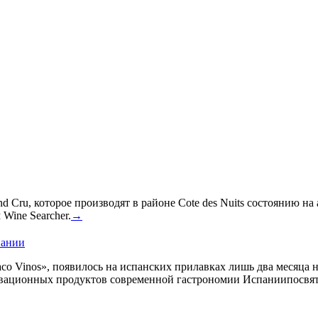
 Cru, которое производят в районе Cote des Nuits состоянию на
Wine Searcher.
→
пании
co Vinos», появилось на испанских прилавках лишь два месяца 
овационных продуктов современной гастрономии Испаниипосвят