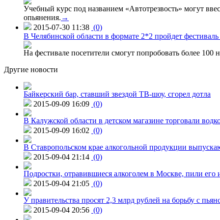
Учебный курс под названием «Автотрезвость» могут вве
опьянения.
→
2015-07-30 11:38
(0)
В Челябинской области в формате 2*2 пройдет фестивал
На фестивале посетители смогут попробовать более 100 н
Другие новости
Байкерский бар, ставший звездой ТВ-шоу, сгорел дотла
2015-09-09 16:09
(0)
В Калужской области в детском магазине торговали водк
2015-09-09 16:02
(0)
В Ставропольском крае алкогольной продукции выпуска
2015-09-04 21:14
(0)
Подростки, отравившиеся алкоголем в Москве, пили его и
2015-09-04 21:05
(0)
У правительства просят 2,3 млрд рублей на борьбу с пьян
2015-09-04 20:56
(0)