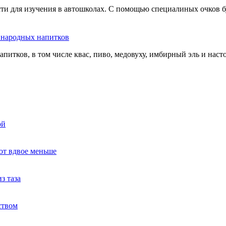
сти для изучения в автошколах. С помощью специалиных очков б
ь народных напитков
апитков, в том числе квас, пиво, медовуху, имбирный эль и нас
ой
ют вдвое меньше
з таза
ством