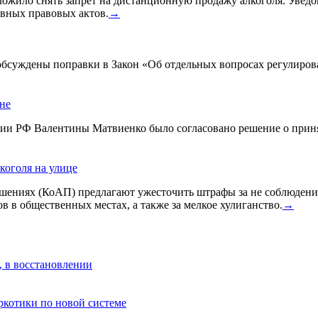
жило снять запрет на дистанционную продажу алкоголя. Уведом
вных правовых актов.
→
 обсуждены поправки в Закон «Об отдельных вопросах регулиро
ине
ации РФ Валентины Матвиенко было согласовано решение о прин
коголя на улице
ениях (КоАП) предлагают ужесточить штрафы за не соблюдения
в в общественных местах, а также за мелкое хулиганство.
→
, в восстановлении
аркотики по новой системе