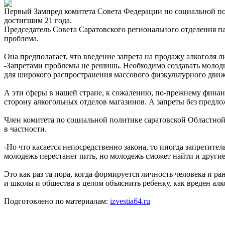
Первый Зампред комитета Совета Федерации по социальной пол
достигшим 21 года.
Председатель Совета Саратовского регионального отделения па
проблема.
Она предполагает, что введение запрета на продажу алкоголя л
-Запретами проблемы не решишь. Необходимо создавать молод
для широкого распространения массового физкультурного движе
А эти сферы в нашей стране, к сожалению, по-прежнему финанс
сторону алкогольных отделов магазинов. А запреты без предло
Член комитета по социальной политике саратовской Областной
в частности.
-Но что касается непосредственно закона, то иногда запретите
молодежь перестанет пить, но молодежь сможет найти и другие
Это как раз та пора, когда формируется личность человека и р
и школы и общества в целом объяснить ребенку, как вреден алк
Подготовлено по материалам:
izvestia64.ru