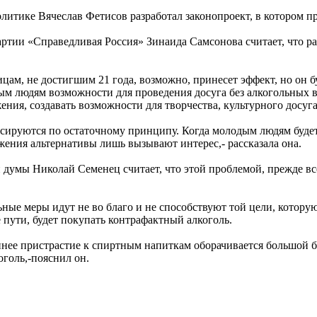
итике Вячеслав Фетисов разработал законопроект, в котором пр
ртии «Справедливая Россия» Зинаида Самсонова считает, что ран
ицам, не достигшим 21 года, возможно, принесет эффект, но он 
ым людям возможности для проведения досуга без алкогольных
ния, создавать возможности для творчества, культурного досуга
ируются по остаточному принципу. Когда молодым людям будет ч
жения альтернативы лишь вызывают интерес,- рассказала она.
 думы Николай Семенец считает, что этой проблемой, прежде вс
льные меры идут не во благо и не способствуют той цели, котору
 пути, будет покупать контрафактный алкоголь.
аннее пристрастие к спиртным напиткам оборачивается большой б
оголь,-пояснил он.