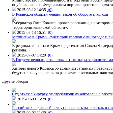
Министерство промышленности и торговли России предло
опубликовано на Федеральном портале проектов нормати
2015-08-12 14:35
(0)
В Рязанской области меняют закон об обороте алкоголя
Губернатор Олег Ковалев провел совещание, на котором
территории Рязанской области».
→
2015-07-13 16:51
(0)
Матвиенко в Крыму: будет принят закон о винограде и в
В результате визита в Крым председателя Совета Федер
региона.
→
2015-07-07 14:20
(0)
В Госдуме решили резко повысить штрафы за распитие ал
Авторы нового Кодекса об административных правонаруш
будут сильно увеличены за распитие алкогольных напитко
Другие обзоры
Суд отказал хирургу, употребляющему алкоголь на работе
2015-09-09 15:28
(0)
Российских водителей начнут проверять на алкоголь и н
2015-09-02 11:20
(0)