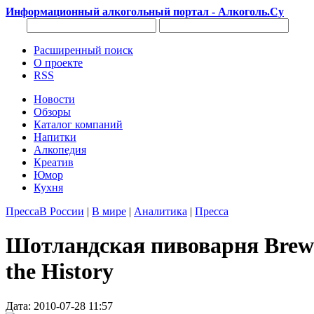
Информационный алкогольный портал - Алкоголь.Су
Расширенный поиск
О проекте
RSS
Новости
Обзоры
Каталог компаний
Напитки
Алкопедия
Креатив
Юмор
Кухня
Пресса
В России
|
В мире
|
Аналитика
|
Пресса
Шотландская пивоварня BrewD
the History
Дата: 2010-07-28 11:57