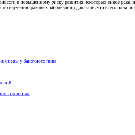
привести к повышенному риску развития некоторых видов рака, 
а по изучению раковых заболеваний доказали, что всего одна п
ния пены у баночного пива
щений
вного живота»