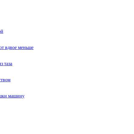
ой
ют вдвое меньше
з таза
ством
ушки машину