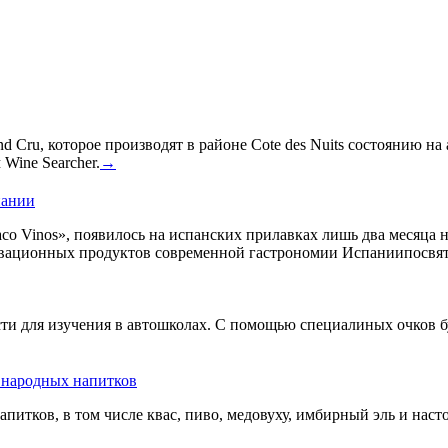
 Cru, которое производят в районе Cote des Nuits состоянию на
Wine Searcher.
→
пании
co Vinos», появилось на испанских прилавках лишь два месяца 
овационных продуктов современной гастрономии Испаниипосвят
сти для изучения в автошколах. С помощью специалиных очков б
ь народных напитков
апитков, в том числе квас, пиво, медовуху, имбирный эль и нас