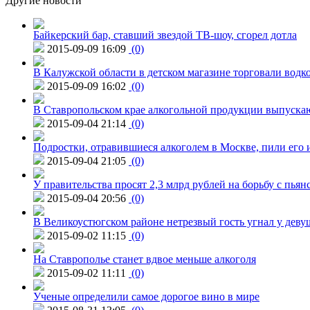
Другие новости
Байкерский бар, ставший звездой ТВ-шоу, сгорел дотла
2015-09-09 16:09
(0)
В Калужской области в детском магазине торговали водк
2015-09-09 16:02
(0)
В Ставропольском крае алкогольной продукции выпуска
2015-09-04 21:14
(0)
Подростки, отравившиеся алкоголем в Москве, пили его и
2015-09-04 21:05
(0)
У правительства просят 2,3 млрд рублей на борьбу с пьян
2015-09-04 20:56
(0)
В Великоустюгском районе нетрезвый гость угнал у дев
2015-09-02 11:15
(0)
На Ставрополье станет вдвое меньше алкоголя
2015-09-02 11:11
(0)
Ученые определили самое дорогое вино в мире