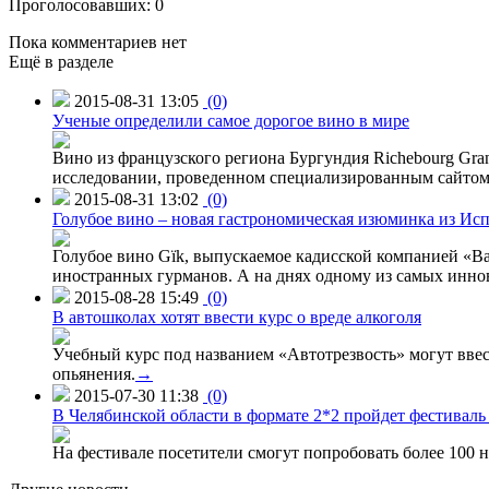
Проголосовавших: 0
Пока комментариев нет
Ещё в разделе
2015-08-31 13:05
(0)
Ученые определили самое дорогое вино в мире
Вино из французского региона Бургундия Richebourg Grand
исследовании, проведенном специализированным сайтом 
2015-08-31 13:02
(0)
Голубое вино – новая гастрономическая изюминка из Ис
Голубое вино Gïk, выпускаемое кадисской компанией «Ba
иностранных гурманов. А на днях одному из самых инн
2015-08-28 15:49
(0)
В автошколах хотят ввести курс о вреде алкоголя
Учебный курс под названием «Автотрезвость» могут вве
опьянения.
→
2015-07-30 11:38
(0)
В Челябинской области в формате 2*2 пройдет фестивал
На фестивале посетители смогут попробовать более 100 н