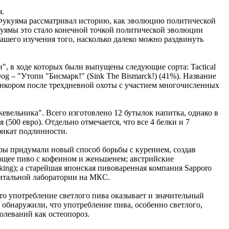
я.
 Фукуяма рассматривал историю, как эволюцию политической
куямы это стало конечной точкой политической эволюции
ашего изучения того, насколько далеко можно раздвинуть
", в ходе которых были выпущены следующие сорта: Tactical
og – "Утопи "Бисмарк!" (Sink The Bismarck!) (41%). Название
инкором после трехдневной охоты с участием многочисленных
жевельника". Всего изготовлено 12 бутылок напитка, однако в
 (500 евро). Отдельно отмечается, что все 4 белки и 7
фикат подлинности.
ры придумали новый способ борьбы с курением, создав
ующее пиво с кофеином и женьшенем; австрийские
king); а старейшая японская пивоваренная компания Sapporo
битальной лаборатории на МКС.
то употребление светлого пива оказывает и значительный
обнаружили, что употребление пива, особенно светлого,
олеваний как остеопороз.