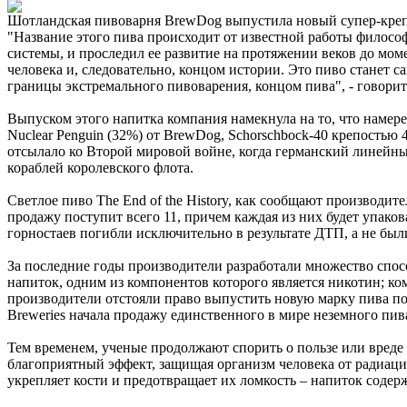
Шотландская пивоварня BrewDog выпустила новый супер-крепки
"Название этого пива происходит от известной работы филос
системы, и проследил ее развитие на протяжении веков до мо
человека и, следовательно, концом истории. Это пиво станет 
границы экстремального пивоварения, концом пива", - говори
Выпуском этого напитка компания намекнула на то, что намере
Nuclear Penguin (32%) от BrewDog, Schorschbock-40 крепостью 
отсылало ко Второй мировой войне, когда германский линейн
кораблей королевского флота.
Светлое пиво The End of the History, как сообщают производит
продажу поступит всего 11, причем каждая из них будет упакова
горностаев погибли исключительно в результате ДТП, а не был
За последние годы производители разработали множество спос
напиток, одним из компонентов которого является никотин; к
производители отстояли право выпустить новую марку пива под
Breweries начала продажу единственного в мире неземного пи
Тем временем, ученые продолжают спорить о пользе или вреде 
благоприятный эффект, защищая организм человека от радиаци
укрепляет кости и предотвращает их ломкость – напиток содерж