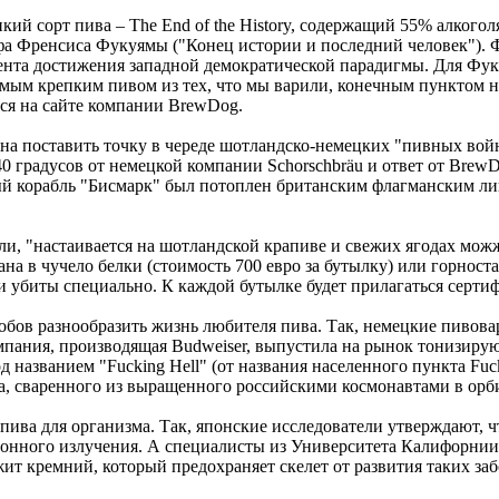
й сорт пива – The End of the History, содержащий 55% алкогол
офа Френсиса Фукуямы ("Конец истории и последний человек").
мента достижения западной демократической парадигмы. Для Фу
самым крепким пивом из тех, что мы варили, конечным пунктом н
тся на сайте компании BrewDog.
на поставить точку в череде шотландско-немецких "пивных войн
40 градусов от немецкой компании Schorschbräu и ответ от BrewD
ый корабль "Бисмарк" был потоплен британским флагманским л
ели, "настаивается на шотландской крапиве и свежих ягодах мож
на в чучело белки (стоимость 700 евро за бутылку) или горностая
и убиты специально. К каждой бутылке будет прилагаться серти
обов разнообразить жизнь любителя пива. Так, немецкие пивова
омпания, производящая Budweiser, выпустила на рынок тонизир
 названием "Fucking Hell" (от названия населенного пункта Fuc
ва, сваренного из выращенного российскими космонавтами в ор
пива для организма. Так, японские исследователи утверждают, ч
онного излучения. А специалисты из Университета Калифорнии 
ит кремний, который предохраняет скелет от развития таких заб