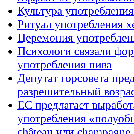
Культура употребления
Ритуал употребления х
Церемония употреблен
Психологи связали фор
употребления пива
Депутат горсовета пре
разрешительный возрас
ЕС предлагает выработ
употребления «полуоб
château или champagne