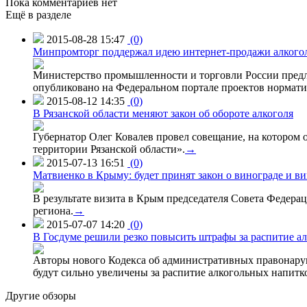
Пока комментариев нет
Ещё в разделе
2015-08-28 15:47
(0)
Минпромторг поддержал идею интернет-продажи алкого
Министерство промышленности и торговли России предло
опубликовано на Федеральном портале проектов нормати
2015-08-12 14:35
(0)
В Рязанской области меняют закон об обороте алкоголя
Губернатор Олег Ковалев провел совещание, на котором
территории Рязанской области».
→
2015-07-13 16:51
(0)
Матвиенко в Крыму: будет принят закон о винограде и в
В результате визита в Крым председателя Совета Федер
региона.
→
2015-07-07 14:20
(0)
В Госдуме решили резко повысить штрафы за распитие ал
Авторы нового Кодекса об административных правонаруш
будут сильно увеличены за распитие алкогольных напитко
Другие обзоры