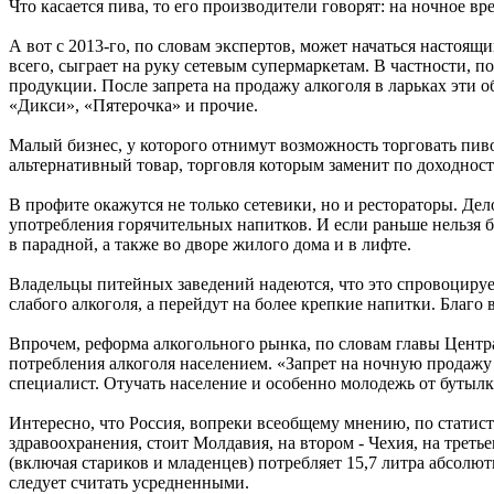
Что касается пива, то его производители говорят: на ночное в
А вот с 2013-го, по словам экспертов, может начаться настоящ
всего, сыграет на руку сетевым супермаркетам. В частности, 
продукции. После запрета на продажу алкоголя в ларьках эти 
«Дикси», «Пятерочка» и прочие.
Малый бизнес, у которого отнимут возможность торговать пиво
альтернативный товар, торговля которым заменит по доходност
В профите окажутся не только сетевики, но и рестораторы. Дел
употребления горячительных напитков. И если раньше нельзя бы
в парадной, а также во дворе жилого дома и в лифте.
Владельцы питейных заведений надеются, что это спровоцируе
слабого алкоголя, а перейдут на более крепкие напитки. Благо
Впрочем, реформа алкогольного рынка, по словам главы Центр
потребления алкоголя населением. «Запрет на ночную продажу а
специалист. Отучать население и особенно молодежь от бутылк
Интересно, что Россия, вопреки всеобщему мнению, по статис
здравоохранения, стоит Молдавия, на втором - Чехия, на тре
(включая стариков и младенцев) потребляет 15,7 литра абсолютн
следует считать усредненными.