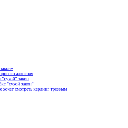
закон»
орогого алкоголя
 "сухой" закон
ке "сухой закон"
е хочет смотреть керлинг трезвым