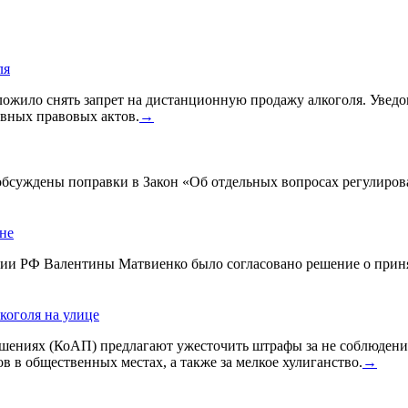
ля
жило снять запрет на дистанционную продажу алкоголя. Уведом
вных правовых актов.
→
 обсуждены поправки в Закон «Об отдельных вопросах регулиро
ине
ации РФ Валентины Матвиенко было согласовано решение о прин
коголя на улице
ениях (КоАП) предлагают ужесточить штрафы за не соблюдения
в в общественных местах, а также за мелкое хулиганство.
→