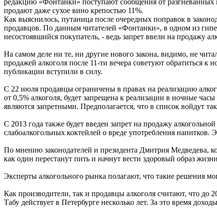
редакцию «Фонтанки» поступают сообщения от разгневанных пе
продают даже сухое вино крепостью 11%.
Как выяснилось, путаница после очередных поправок в законод
продавцов. По данным читателей «Фонтанки», в одном из гиперм
несостоявшийся покупатель, - ведь запрет ввели на продажу а
На самом деле ни те, ни другие нового закона, видимо, не чи
продажей алкоголя после 11-ти вечера советуют обратиться к 
публикации вступили в силу.
С 22 июля продавцы ограничены в правах на реализацию алког
от 0,5% алкоголя, будет запрещена к реализации в ночные часы 
являются запретными. Предполагается, что в список войдут так
С 2013 года также будет введен запрет на продажу алкогольной
слабоалкогольных коктейлей о вреде употребления напитков. 
По мнению законодателей и президента Дмитрия Медведева, кот
как один перестанут пить и начнут вести здоровый образ жизни
Эксперты алкогольного рынка полагают, что такие решения мо
Как производители, так и продавцы алкоголя считают, что до 
Табу действует в Петербурге несколько лет. За это время доход