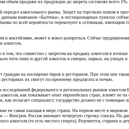
ремя объем продажи их продукции до запрета составлял всего 1%.
ий передел алкогольного рынка. Запрет на торговлю пивом и проч
по данным компании «Балтика», в нестационарных пунктах сейча
объемы по всей вероятности перекочуют к сетевикам, имеющим т
м и коктейлями, может и вовсе разориться. Сейчас предпринимат
и алкоголь.
о в том, что совместно с запретом на продажу алкоголя в ночные
ло пить пиво и другой алкоголь в скверах, парках, на улицах и
т граждан на посещение баров и ресторанов. При этом они такж
 в ресторанах их смогут по-прежнему предлагать и ночью.
а исследований федерального и региональных рынков алкоголя В
лкоголя, как показывает опыт европейских стран, влияет не на 
и, как полагает специалист, государство должно не с помощью 
тике не самая пьющая в мире страна. На первом месте в мирово
тьем — Венгрия. Россия занимает четвертую строчку списка. По
ого алкоголя (то есть чистого спирта). Разумеется, старики и де