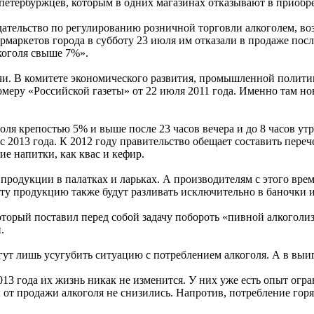
тербуржцев, которым в одних магазинах отказывают в приобрете
ательство по регулированию розничной торговли алкоголем, воз
аркетов города в субботу 23 июля им отказали в продаже после 
лкоголя свыше 7%».
тали. В комитете экономического развития, промышленной полит
номеру «Российской газеты» от 22 июля 2011 года. Именно там 
оля крепостью 5% и выше после 23 часов вечера и до 8 часов ут
с 2013 года. К 2012 году правительство обещает составить переч
ие напитки, как квас и кефир.
 продукции в палатках и ларьках. А производителям с этого врем
Эту продукцию также будут разливать исключительно в баночки 
орый поставил перед собой задачу побороть «пивной алкоголизм»
.
гут лишь усугубить ситуацию с потреблением алкоголя. А в выи
2013 года их жизнь никак не изменится. У них уже есть опыт ог
ы от продажи алкоголя не снизились. Напротив, потребление горяч