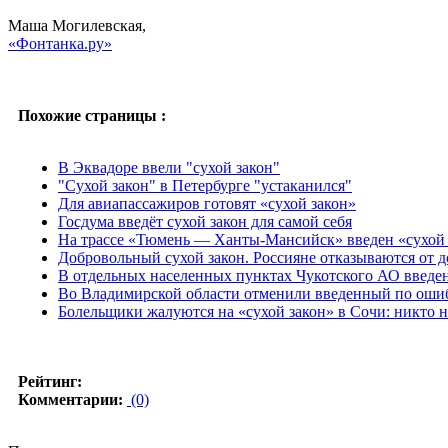
Маша Могилевская,
«Фонтанка.ру»
Похожие страницы :
В Эквадоре ввели "сухой закон"
"Сухой закон" в Петербурге "устаканился"
Для авиапассажиров готовят «сухой закон»
Госдума введёт сухой закон для самой себя
На трассе «Тюмень — Ханты-Мансийск» введен «сухой 
Добровольный сухой закон. Россияне отказываются от д
В отдельных населенных пунктах Чукотского АО введен
Во Владимирской области отменили введенный по ошиб
Болельщики жалуются на «сухой закон» в Сочи: никто н
Рейтинг:
Комментарии:
(0)