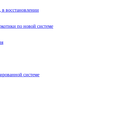
, в восстановлении
аркотики по новой системе
ля
зированной системе