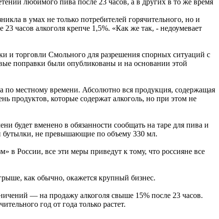
нии любимого пива после 23 часов, а в других в то же время
никла в умах не только потребителей горячительного, но и
23 часов алкоголя крепче 1,5%. «Как же так, - недоумевает
ики и торговли Смольного для разрешения спорных ситуаций с
новые поправки были опубликованы и на основании этой
ра по местному времени. Абсолютно вся продукция, содержащая
ень продуктов, которые содержат алкоголь, но при этом не
ени будет вменено в обязанности сообщать на таре для пива и
и бутылки, не превышающие по объему 330 мл.
 в России, все эти меры приведут к тому, что россияне все
грыше, как обычно, окажется крупный бизнес.
раничений — на продажу алкоголя свыше 15% после 23 часов.
ительного год от года только растет.