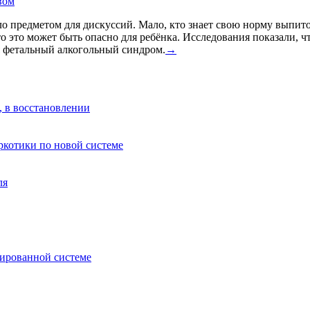
вом
о предметом для дискуссий. Мало, кто знает свою норму выпито
что это может быть опасно для ребёнка. Исследования показали, 
я фетальный алкогольный синдром.
→
, в восстановлении
аркотики по новой системе
ля
зированной системе