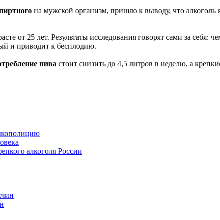
пиртного
на мужской организм, пришло к выводу, что алкоголь
асте от 25 лет. Результаты исследования говорят сами за себя: ч
ый и приводит к бесплодию.
отребление пива
стоит снизить до 4,5 литров в неделю, а крепк
алкополицию
овека
репкого алкоголя России
жчин
ин