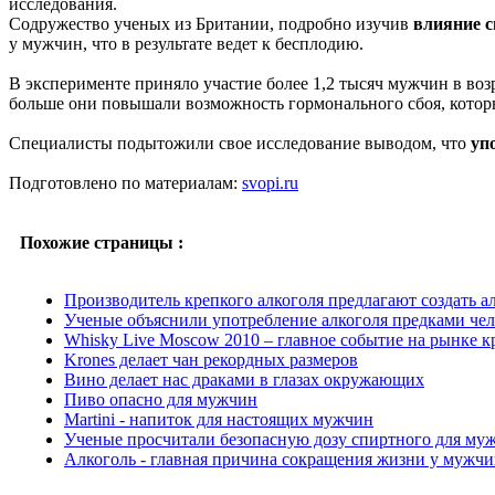
исследования.
Содружество ученых из Британии, подробно изучив
влияние с
у мужчин, что в результате ведет к бесплодию.
В эксперименте приняло участие более 1,2 тысяч мужчин в возр
больше они повышали возможность гормонального сбоя, котор
Специалисты подытожили свое исследование выводом, что
уп
Подготовлено по материалам:
svopi.ru
Похожие страницы :
Производитель крепкого алкоголя предлагают создать 
Ученые объяснили употребление алкоголя предками чел
Whisky Live Moscow 2010 – главное событие на рынке к
Krones делает чан рекордных размеров
Вино делает нас драками в глазах окружающих
Пиво опасно для мужчин
Martini - напиток для настоящих мужчин
Ученые просчитали безопасную дозу спиртного для му
Алкоголь - главная причина сокращения жизни у мужч