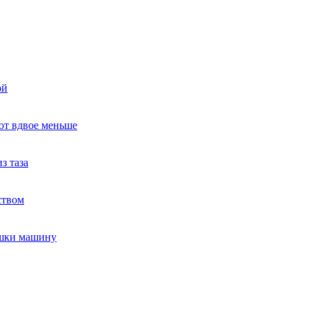
ой
ют вдвое меньше
з таза
ством
ушки машину