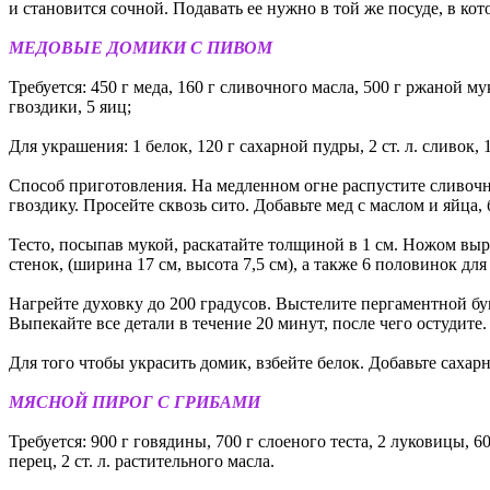
и становится сочной. Подавать ее нужно в той же посуде, в кот
МЕДОВЫЕ ДОМИКИ С ПИВОМ
Требуется: 450 г меда, 160 г сливочного масла, 500 г ржаной му
гвоздики, 5 яиц;
Для украшения: 1 белок, 120 г сахарной пудры, 2 ст. л. сливок, 1
Способ приготовления. На медленном огне распустите сливочное
гвоздику. Просейте сквозь сито. Добавьте мед с маслом и яйца, 
Тесто, посыпав мукой, раскатайте толщиной в 1 см. Ножом выре
стенок, (ширина 17 см, высота 7,5 см), а также 6 половинок д
Нагрейте духовку до 200 градусов. Выстелите пергаментной бум
Выпекайте все детали в течение 20 минут, после чего остудите.
Для того чтобы украсить домик, взбейте белок. Добавьте сахар
МЯСНОЙ ПИРОГ С ГРИБАМИ
Требуется: 900 г говядины, 700 г слоеного теста, 2 луковицы, 6
перец, 2 ст. л. растительного масла.