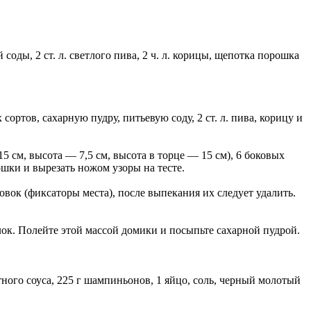
 соды, 2 ст. л. светлого пива, 2 ч. л. корицы, щепотка порошка
ртов, сахарную пудру, питьевую соду, 2 ст. л. пива, корицу и
 см, высота — 7,5 см, высота в торце — 15 см), 6 боковых
ошки и вырезать ножом узоры на тесте.
овок (фиксаторы места), после выпекания их следует удалить.
елок. Полейте этой массой домики и посыпьте сахарной пудрой.
матного соуса, 225 г шампиньонов, 1 яйцо, соль, черный молотый