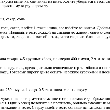
 вкусна выпечка, сделанная на пиве. Хотите убедиться в этом
 приятному вкусу и аромату.
ны, сахар, соль.
оль, сахар, влейте 1 стакан пива, все взбейте венчиком. Добавь
а белка. Наливайте тесто ложкой на смазанную жиром горячую ск
емом, творожной массой и т. д., затем сверните блинчик в рул
такана сахара, 4-5 крупных яблок, примерно 400 г муки, 2 ч. л. ван
лин, соду, соль, предварительно очищенные тертые яблоки и пос
афу. Готовому пирогу дайте остыть, нарежьте кусочками и посы
а, 250 г муки, 1 яйцо, 0,5 ст. л. пива, соль по вкусу.
уки, пива и яиц замесите мягкое тесто и оставьте для брожения.
ыбы. Один хлебец положите на противень, обильно смазанный ма
ыпекании в тесте. Сверху залейте тесто оставшимся маслом и п