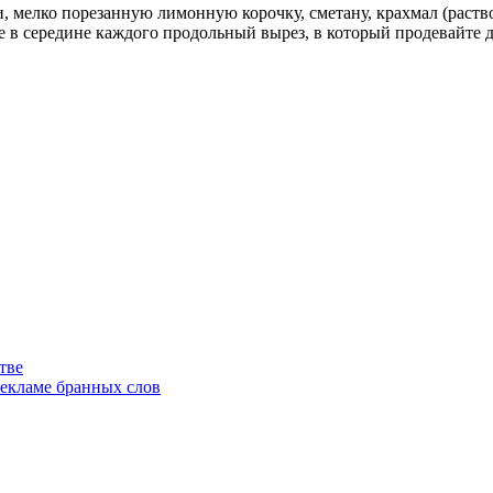
и, мелко порезанную лимонную корочку, сметану, крахмал (раств
 в середине каждого продольный вырез, в который продевайте дв
тве
рекламе бранных слов