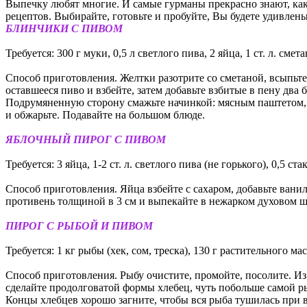
Выпечку любят многие. И самые гурманы прекрасно знают, как
рецептов. Выбирайте, готовьте и пробуйте, Вы будете удивлены
БЛИНЧИКИ С ПИВОМ
Требуется: 300 г муки, 0,5 л светлого пива, 2 яйца, 1 ст. л. смета
Способ приготовления. Желтки разотрите со сметаной, всыпьте с
оставшееся пиво и взбейте, затем добавьте взбитые в пену дв
Подрумяненную сторону смажьте начинкой: мясным паштетом, дж
и обжарьте. Подавайте на большом блюде.
ЯБЛОЧНЫЙ ПИРОГ С ПИВОМ
Требуется: 3 яйца, 1-2 ст. л. светлого пива (не горького), 0,5 с
Способ приготовления. Яйца взбейте с сахаром, добавьте вани
противень толщиной в 3 см и выпекайте в нежарком духовом шк
ПИРОГ С РЫБОЙ И ПИВОМ
Требуется: 1 кг рыбы (хек, сом, треска), 130 г растительного масл
Способ приготовления. Рыбу очистите, промойте, посолите. Из м
сделайте продолговатой формы хлебец, чуть побольше самой р
Концы хлебцев хорошо загните, чтобы вся рыба тушилась при в