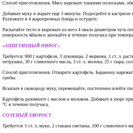
Способ приготовления. Мясо нарежьте тонкими полосками, обвал
Добавьте муку и жарьте еще 3 минуты. Подогрейте в кастрюле 
Разложите в 4 жаропрочных блюда и остудите.
Раскатайте тесто и вырежьте из него 4 овала диаметром чуть п
поверхность яйцом и запекайте в течение получаса при темпера
«АППЕТИТНЫЙ ПИРОГ»
Требуется: 900 г картофеля, 3 луковицы, 2 моркови, 1 ст. л. раст
петрушки, 30 г сливочного масла, 3 ст. л. молока, 25 г сыра, с
Способ приготовления. Отварите картофель. Баранину нарежьт
грибы.
Всыпьте в сковороду муку, перемешайте, постепенно влейте пив
Картофель разомните с маслом и молоком. Добавьте в пюре пр
°C в течение получаса.
СОЛЕНЫЙ ХВОРОСТ
Требуется: 1 ст. л. муки, 2 стакана сметаны, 100 г сливочного масл