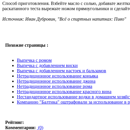
Способ приготовления. Взбейте масло с солью, добавьте желтк
раскатанного теста вырежьте ножом прямоугольники и сделайте
Источник: Иван Дубровин, "Всё о спиртных напитках: Пиво"
Похожие страницы :
Выпечка с ромом
Выпечка с добавлением виски
Выпечка с добавлением настоек и бальзамов
Нетрадиционное использование коньяка
Нетрадиционное использование джина
Нетрадиционное использование рома
Нетрадиционное использование красного вина
Нестандартное использование водки в домашнем хозяйс
Компанию "Балтика" оштрафовали за использование в 
Рейтинг:
Комментарии:
(0)