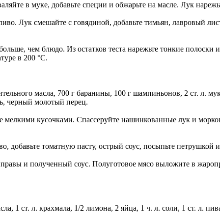
яйте в муке, добавьте специи и обжарьте на масле. Лук нарежьт
пиво. Лук смешайте с говядиной, добавьте тимьян, лавровый лист
обольше, чем блюдо. Из остатков теста нарежьте тонкие полоски 
туре в 200 °C.
ительного масла, 700 г баранины, 100 г шампиньонов, 2 ст. л. муки,
оль, черный молотый перец.
е мелкими кусочками. Спассеруйте нашинкованные лук и морковь
о, добавьте томатную пасту, острый соус, посыпьте петрушкой и
иправы и полученный соус. Полуготовое мясо выложите в жароп
а, 1 ст. л. крахмала, 1/2 лимона, 2 яйца, 1 ч. л. соли, 1 ст. л. пив