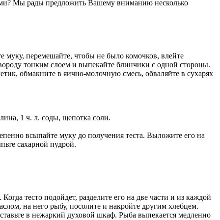
 сами? Мы рады предложить Вашему вниманию несколько
те муку, перемешайте, чтобы не было комочков, влейте
овороду тонким слоем и выпекайте блинчики с одной стороны.
етик, обмакните в яично-молочную смесь, обваляйте в сухарях
илина, 1 ч. л. соды, щепотка соли.
тепенно всыпайте муку до получения теста. Выложите его на
пьте сахарной пудрой.
 Когда тесто подойдет, разделите его на две части и из каждой
слом, на него рыбу, посолите и накройте другим хлебцем.
оставьте в нежаркий духовой шкаф. Рыба выпекается медленно