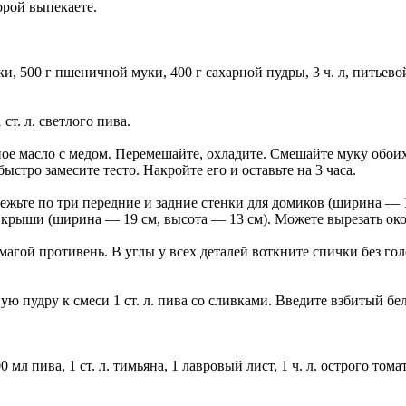
орой выпекаете.
ки, 500 г пшеничной муки, 400 г сахарной пудры, 3 ч. л, питьевой
 ст. л. светлого пива.
 масло с медом. Перемешайте, охладите. Смешайте муку обоих со
быстро замесите тесто. Накройте его и оставьте на 3 часа.
жьте по три передние и задние стенки для домиков (ширина — 15
ля крыши (ширина — 19 см, высота — 13 см). Можете вырезать ок
агой противень. В углы у всех деталей воткните спички без гол
ную пудру к смеси 1 ст. л. пива со сливками. Введите взбитый б
00 мл пива, 1 ст. л. тимьяна, 1 лавровый лист, 1 ч. л. острого то