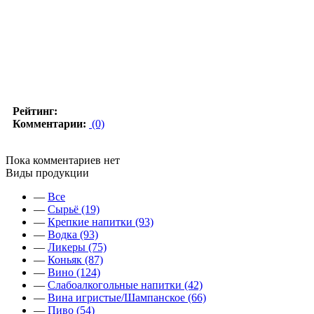
Рейтинг:
Комментарии:
(0)
Пока комментариев нет
Виды продукции
—
Все
—
Сырьё (19)
—
Крепкие напитки (93)
—
Водка (93)
—
Ликеры (75)
—
Коньяк (87)
—
Вино (124)
—
Слабоалкогольные напитки (42)
—
Вина игристые/Шампанское (66)
—
Пиво (54)