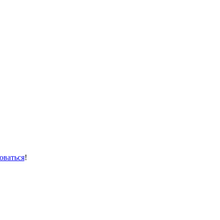
оваться
!