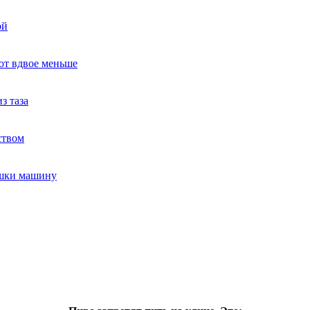
ой
ют вдвое меньше
з таза
ством
ушки машину