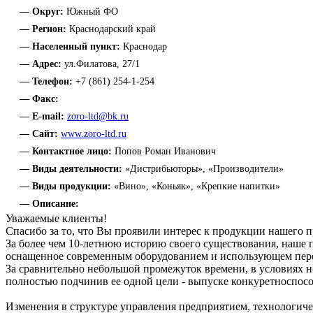
— Округ:
Южный ФО
— Регион:
Краснодарский край
— Населенный пункт:
Краснодар
— Адрес:
ул.Филатова, 27/1
— Телефон:
+7 (861) 254-1-254
— Факс:
— E-mail:
zoro-ltd@bk.ru
— Сайт:
www.zoro-ltd.ru
— Контактное лицо:
Попов Роман Иванович
— Виды деятельности:
«Дистрибьюторы», «Производители»
— Виды продукции:
«Вино», «Коньяк», «Крепкие напитки»
— Описание:
Уважаемые клиенты!
Спасибо за то, что Вы проявили интерес к продукции нашего п
За более чем 10-летнюю историю своего существования, наше 
оснащенное современным оборудованием и использующем пер
За сравнительно небольшой промежуток времени, в условиях н
полностью подчинив ее одной цели - выпуске конкуретноспосо
Изменения в структуре управления предприятием, технологич