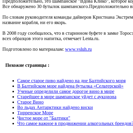
Предположительно, это шампанское "Вдова Клико", которое к
Все обнаружено 30 бутылок шампанского.Предположительно в
По словам руководителя команды дайверов Кристиана Экстрема
название корабля, ни его якорь.
В 2008 году сообщалось, что в старинном буфете в замке Торос
всех образцов этого напитка, отмечает Lenta.ru.
Подготовлено по материалам:
www.vsluh.ru
Похожие страницы :
Самое старое пиво найдено на дне Балтийского моря
В Балтийском море найдена бутылка «Сельтерской»
Ученые определили самое дорогое вино в мире
Старейшее в мире шампанское уйдет с аукциона
Старое Вино
Во льдах Антарктики найдено виски
Тирренское Море
Чистое море от "Балтики"
Что самое важное в продвижении алкогольных брендов