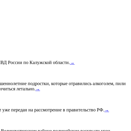
МВД России по Калужской области.
→
шеннолетние подростки, которые отравились алкоголем, пили
нчиться летально.
→
уже передан на рассмотрение в правительство РФ.
→
в Великоустюгском районе полицейские раскрыли угон