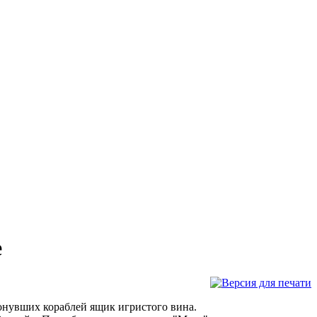
е
онувших кораблей ящик игристого вина.