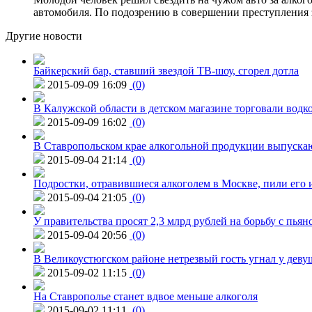
автомобиля. По подозрению в совершении преступления 
Другие новости
Байкерский бар, ставший звездой ТВ-шоу, сгорел дотла
2015-09-09 16:09
(0)
В Калужской области в детском магазине торговали водк
2015-09-09 16:02
(0)
В Ставропольском крае алкогольной продукции выпуска
2015-09-04 21:14
(0)
Подростки, отравившиеся алкоголем в Москве, пили его и
2015-09-04 21:05
(0)
У правительства просят 2,3 млрд рублей на борьбу с пьян
2015-09-04 20:56
(0)
В Великоустюгском районе нетрезвый гость угнал у дев
2015-09-02 11:15
(0)
На Ставрополье станет вдвое меньше алкоголя
2015-09-02 11:11
(0)