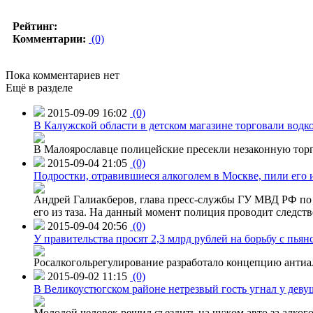
Рейтинг:
Комментарии:
(0)
Пока комментариев нет
Ещё в разделе
2015-09-09 16:02
(0)
В Калужской области в детском магазине торговали водк
В Малоярославце полицейские пресекли незаконную торг
2015-09-04 21:05
(0)
Подростки, отравившиеся алкоголем в Москве, пили его и
Андрей Галиакберов, глава пресс-службы ГУ МВД РФ по 
его из таза. На данный момент полиция проводит следств
2015-09-04 20:56
(0)
У правительства просят 2,3 млрд рублей на борьбу с пьян
Росалкогольрегулирование разработало концепцию антиа
2015-09-02 11:15
(0)
В Великоустюгском районе нетрезвый гость угнал у дев
Молодой человек решил съездить на чужом авто за алко