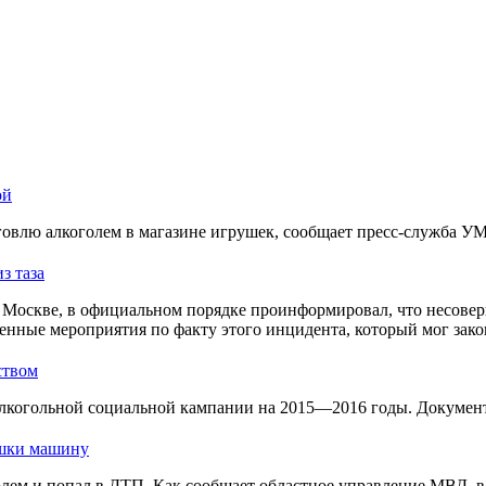
ой
овлю алкоголем в магазине игрушек, сообщает пресс-служба У
з таза
Москве, в официальном порядке проинформировал, что несовер
енные мероприятия по факту этого инцидента, который мог зако
ством
лкогольной социальной кампании на 2015—2016 годы. Документ 
ушки машину
голем и попал в ДТП. Как сообщает областное управление МВД, 