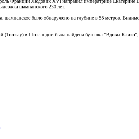
ороль Франции Людовик XVI направил императрице Екатерине Вт
ыдержка шампанского 230 лет.
, шампанское было обнаружено на глубине в 55 метров. Видимос
эй (Torosay) в Шотландии была найдена бутылка "Вдовы Клико", 
?