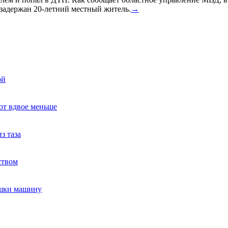
задержан 20-летний местный житель.
→
ой
ют вдвое меньше
з таза
ством
ушки машину