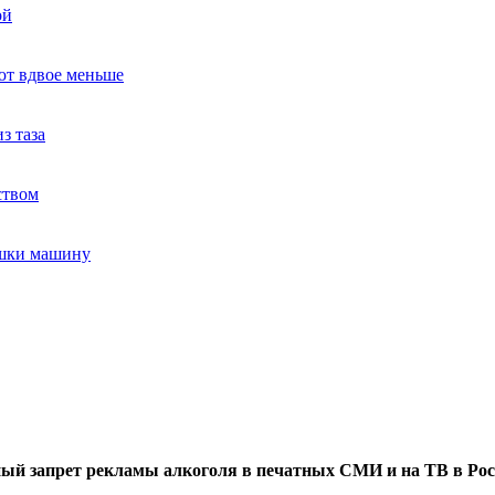
ой
ют вдвое меньше
з таза
ством
ушки машину
ый запрет рекламы алкоголя в печатных СМИ и на ТВ в Рос