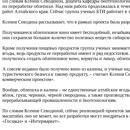
По словам Ксении Севодиной, доцента кафедры биотехнологии 
по переработке облепихи. Над ним работа продолжалась в течен
работ Алтайского края. Сейчас группа ученых БТИ работает в 
Ксения Севодина рассказывает, что в рамках проекта была разр
Получившееся облепиховое вино имеет бесподобный, незабываем
они сохранили большое количество полезных веществ сибирск
Кроме получения пищевых продуктов группа ученых занимается
ягоды, ведь продукты ее переработки имеют и ряд недостатков
получилось создать облепиховое вино, вермуты и ликер, облеп
А совсем недавно было получено вино из калины, и ученые над
туристического бизнеса к такому продукту, – считает Ксения Се
коммерческим проектом».
Вообще, облепиха и калина – не единственные алтайские ягод
яблок, груш, черники, черной смородины, а также производств
перерабатывающей промышленности и биотехнологиям.
По словам Ксении Севодиной, сейчас реализацией проектов з
масштабах оно не может, но все разработки могут внедряться в
«Госзаказ» и «Интермаркет».