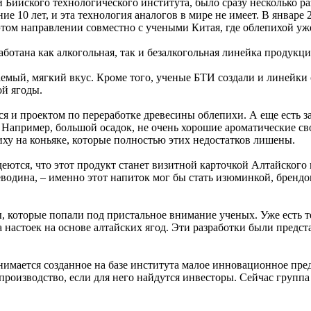
Бийского технологического института, было сразу несколько р
ие 10 лет, и эта технология аналогов в мире не имеет. В январе
этом направлении совместно с учеными Китая, где облепихой уж
аботана как алкогольная, так и безалкогольная линейка продукци
ый, мягкий вкус. Кроме того, ученые БТИ создали и линейки со
ой ягоды.
 и проектом по переработке древесины облепихи. А еще есть з
. Например, большой осадок, не очень хорошие ароматические с
иху на коньяке, которые полностью этих недостатков лишены.
еются, что этот продукт станет визитной карточкой Алтайского
водина, – именно этот напиток мог бы стать изюминкой, брендом 
ы, которые попали под пристальное внимание ученых. Уже есть 
а настоек на основе алтайских ягод. Эти разработки были предс
анимается созданное на базе института малое инновационное п
 производство, если для него найдутся инвесторы. Сейчас групп