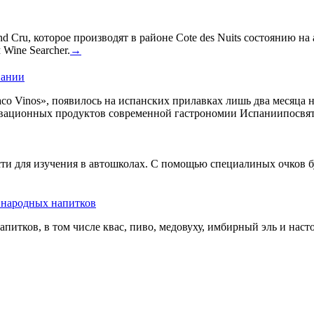
 Cru, которое производят в районе Cote des Nuits состоянию на
Wine Searcher.
→
пании
co Vinos», появилось на испанских прилавках лишь два месяца 
овационных продуктов современной гастрономии Испаниипосвят
сти для изучения в автошколах. С помощью специалиных очков б
ь народных напитков
апитков, в том числе квас, пиво, медовуху, имбирный эль и нас