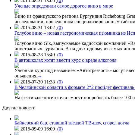
2015-08-31 13:05
(0)
Ученые определили самое дорогое вино в мире
Вино из французского региона Бургундия Richebourg Grand
исследовании, проведенном специализированным сайтом 
2015-08-31 13:02
(0)
Голубое вино – новая гастрономическая изюминка из Ис
Голубое вино Gïk, выпускаемое кадисской компанией «Ba
иностранных гурманов. А на днях одному из самых инн
2015-08-28 15:49
(0)
В автошколах хотят ввести курс о вреде алкоголя
Учебный курс под названием «Автотрезвость» могут вве
опьянения.
→
2015-07-30 11:38
(0)
В Челябинской области в формате 2*2 пройдет фестивал
На фестивале посетители смогут попробовать более 100 н
Другие новости
Байкерский бар, ставший звездой ТВ-шоу, сгорел дотла
2015-09-09 16:09
(0)