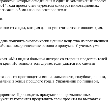
азработок, которые объединены в единый комплексный проект
 2014 года проект стал лауреатом конкурса инновационных
е засажено 5 миллионов гектаров земли.
и.
ков из ягоды, которая давно уже считается символом края,
адача получить биологически ценные вещества из полезнейшей
войства, покоричневение готового продукта. У ученых уже
 края. «Мы видим большой интерес со стороны представителей
края. Но только в том случае, если удастся его сделать
технология производства вин из жимолости, голубики, вишни,
тавлены в конце прошлого года в Управлении по пищевой,
редприятие. Производить продукцию в промышленных
а ученых готовится представить свои проекты на выставках