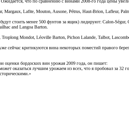
. Ожидается, что по сравнению с винами 2008-го года цены увел
rgaux, Lafite, Mouton, Ausone, Pétrus, Haut-Brion, Lafleur, Palm
дут стоить менее 500 фунтов за ящик) лидируют: Calon-Ségur, Gra
mailhac and Langoa Barton.
plong Mondot, Léoville Barton, Pichon Lalande, Talbot, Lascombes,
уже сейчас критикуются вина некоторых поместий правого берег
и оценки бордоских вин урожая 2009 года, он пишет:
ожет оказаться лучшим урожаем из всех, что я пробовал за 32 го
историческими.»