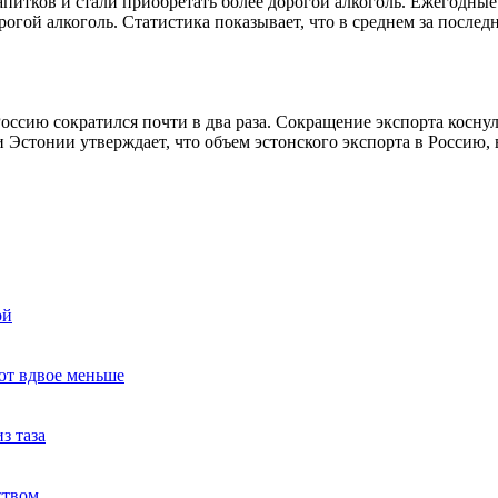
питков и стали приобретать более дорогой алкоголь. Ежегодные и
гой алкоголь. Статистика показывает, что в среднем за послед
оссию сократился почти в два раза. Сокращение экспорта косну
 Эстонии утверждает, что объем эстонского экспорта в Россию,
ой
ют вдвое меньше
з таза
ством