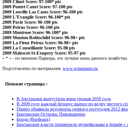
2009 Clinet Score: 97-100* pts
2009 Pontet Canet Score: 97-100 pts
2009 Leoville Las Cases Score: 96-100 pts
2009 L’Evangile Score: 96-100* pts
2009 Pavie Score: 96-100 pts
2009 Petrus Score: 96-100 pts
2009 Montrose Score: 96-100* pts
2009 Mouton Rothschild Score: 96-98+ pts
2009 La Fleur Petrus Score: 96-98+ pts
2009 La Conseillante Score: 95-98 pts
2009 Malescot-St-Exupery Score: 95-97 pts
« * » - по мнению Паркера, это лучшие вина данного хозяйства 
Подготовлено по материалам:
www.winepages.ru
Похожие страницы :
В Австралии выпустили вина урожая 2050 года
В 2009 году каждый белорус выпил по ведру чистого сп
Diageo объявила результаты первого полугодия 2012 фин
Британские Острова. Пивоварение
Бордо (Bordeaux)
Британские власти применили мультфильмы в борьбе с