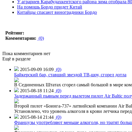
У аграриев Карабудахкентского района зима отобрала 8
На помощь Бордо придет Китай
Китайцы спасают виноградники Бордо
Рейтинг:
Комментарии:
(0)
Пока комментариев нет
Ещё в разделе
2015-09-09 16:09
(0)
Байкерский бар, ставший звездой ТВ-шоу, сгорел дотла
В Сединенных Штатах сгорел самый большой в мире комп
2015-08-18 11:24
(0)
Задержанный пьяным перед вылетом пилот Air Baltic по
Второй пилот «Боинга-737» латвийской компании Air Balt
Установлено, что уровень алкоголя в крови летчика пере
2015-08-14 21:44
(0)
Французы употребляют меньше алкоголя, но тратят больш