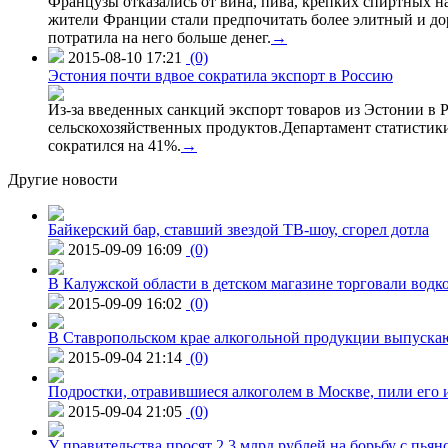
Французы отказались от вина, пива, крепких спиртных на
жители Франции стали предпочитать более элитный и доро
потратила на него больше денег.
→
2015-08-10 17:21
(0)
Эстония почти вдвое сократила экспорт в Россию
Из-за введенных санкций экспорт товаров из Эстонии в Р
сельскохозяйственных продуктов.Департамент статистики
сократился на 41%.
→
Другие новости
Байкерский бар, ставший звездой ТВ-шоу, сгорел дотла
2015-09-09 16:09
(0)
В Калужской области в детском магазине торговали водк
2015-09-09 16:02
(0)
В Ставропольском крае алкогольной продукции выпуска
2015-09-04 21:14
(0)
Подростки, отравившиеся алкоголем в Москве, пили его и
2015-09-04 21:05
(0)
У правительства просят 2,3 млрд рублей на борьбу с пьян