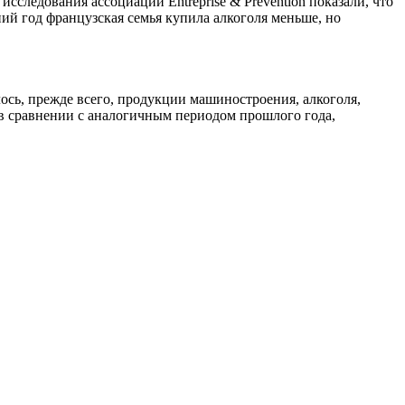
сследования ассоциации Entreprise & Prévention показали, что
ний год французская семья купила алкоголя меньше, но
лось, прежде всего, продукции машиностроения, алкоголя,
 в сравнении с аналогичным периодом прошлого года,