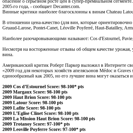
опасение о серьезном росте цен в супер-премиальном сегменте
2005-го года, - сообщает Decanter.com.
Винные критики наиболее благосклонны к винам Chateau Latour, Ma
В отношении цена-качество (для вин, которые ориентировочно бу
Gruaud-Larose, Pontet-Canet, Léoville Poyferré, Haut-Batailley, Ar
Наиболее разочаровывающими называют: Cos d'Estournel, Pavie, Tro
Несмотря на восторженные отзывы об общем качестве урожая, 
вина.
Американский критик Роберт Паркер выложил в Интернете сво
«2009 год для некоторых хозяйств апелясьонов Médoc и Graves м
единообразный как 2005, но его лучшие вина могут оказаться 
2009 Cos d’Estournel Score: 98-100* pts
2009 Margaux Score: 98-100 pts
2009 Haut Brion Score: 98-100 pts
2009 Latour Score: 98-100 pts
2009 Lafite Score: 98-100 pts
2009 L’Eglise Clinet Score: 98-100 pts
2009 La Mission Haut Brion Score: 98-100 pts
2009 Trotanoy Score: 97-100* pts
2009 Leoville Poyferre Score: 97-100* pts