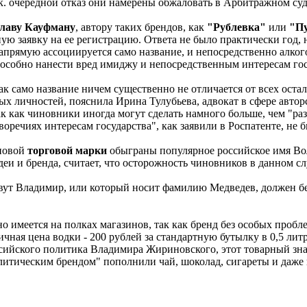
к. очередной отказ они намерены обжаловать в Арбитражном суд
лаву Кауфману
, автору таких брендов, как
"Рублевка"
или
"П
ю заявку на ее регистрацию. Ответа не было практически год, 
напрямую ассоциируется само название, и непосредственно алко
пособно нанести вред имиджу и непосредственным интересам госу
 как само название ничем существенно не отличается от всех ост
ых личностей, пояснила Ирина Тулубьева, адвокат в сфере автор
так как чиновники иногда могут сделать намного больше, чем "р
воречиях интересам государства", как заявили в Роспатенте, не 
новой
торговой марки
обыграны популярное российское имя Во
еи и бренда, считает, что осторожность чиновников в данном сл
овут Владимир, или который носит фамилию Медведев, должен б
но имеется на полках магазинов, так как бренд без особых пробл
чная цена водки - 200 рублей за стандартную бутылку в 0,5 литр
сийского политика Владимира Жириновского, этот товарный знак 
литическим брендом" пополнили чай, шоколад, сигареты и даже 