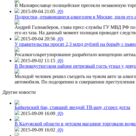
В Малоярославце полицейские пресекли незаконную торг
2015-09-04 21:05
(0)
Подростки, отравившиеся алкоголем в Москве, пили его и
Андрей Галиакберов, глава пресс-службы ГУ МВД РФ по 
его из таза. На данный момент полиция проводит следств
2015-09-04 20:56
(0)
У правительства просят 2,3 млрд рублей на борьбу с пьян
Росалкогольрегулирование разработало концепцию антиа
2015-09-02 11:15
(0)
В Великоустюгском районе нетрезвый гость угнал у дев
Молодой человек решил съездить на чужом авто за алко
автомобиля. По подозрению в совершении преступления 
Другие новости
Байкерский бар, ставший звездой ТВ-шоу, сгорел дотла
2015-09-09 16:09
(0)
В Калужской области в детском магазине торговали водк
2015-09-09 16:02
(0)