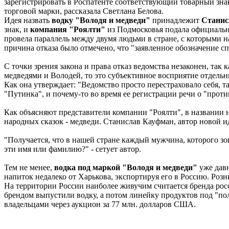
зарегистрировать в Роспатенте соответствующий товарный зна
торговой марки, рассказала Светлана Белова.
Идея назвать
водку "Володя и медведи"
принадлежит
Станис
знак, и
компания "Роялти"
из Подмосковья подала официальну
провела параллель между двумя людьми в стране, с которыми 
причина отказа было отмечено, что "заявленное обозначение с
С точки зрения закона и права отказ ведомства незаконен, так
медведями и Володей, то это субъективное восприятие отдельн
Как она утверждает: "Ведомство просто перестраховало себя, 
"Путинка", и почему-то во время ее регистрации речи о "проти
Как объясняют представители компании "Роялти", в названии 
народных сказок - медведи. Станислав Кауфман, автор новой ид
"Получается, что в нашей стране каждый мужчина, которого з
эти имя или фамилию?" - сетует автор.
Тем не менее,
водка под маркой "Володя и медведи"
уже дав
напиток недалеко от Харькова, экспортируя его в Россию. Розни
На территории России наиболее живучим считается бренда рос
брендом выпустили водку, а потом линейку продуктов под "по
владельцами через аукцион за 77 млн. долларов США.