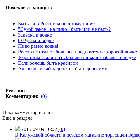
Похожие страницы :
Быть ли в России корейскому пиву?
"Сухой закон" на пиво - быть или не быть?
Закуска к водке
О Русской водке
Пиво равно водке!
Россияне отдают большее предпочтение дорогой водке
Украинцы стали пить больше пива, не забывая о водке
Если хочешь быть красивой
Алкоголь и табак должны быть дорогими
Рейтинг:
Комментарии:
(0)
Пока комментариев нет
Ещё в разделе
2015-09-09 16:02
(0)
В Калужской области в детском магазине торговали водк