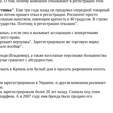
е. О том, почему компании отказывают в регистрации этой
утинка"
. Еще три года назад он придумал очередной товарный
но потом пришел отказ в регистрации. Роспатент просто
гольным напитком, имеющим крепость в 40 градусов. В строке
дарства. Поэтому, в регистрации отказано".
альных, а если оно и вызывает ассоциации с конкретными
ского права.
азрешает верхушка". Зарегистрировали же торговую марку
было вообще".
лодя (Владимир), а также косолапые персонажи большинства
учае граничит с абсурдностью.
ежать в Кремль или Белый дом и просить разрешения носить
ем зарегистрировали в Украине, и другая компания разливает
а.
зарегистрировали более 20 лет назад. Сначала под этим
парфюм. А в 2007 году имя бренда было продано его