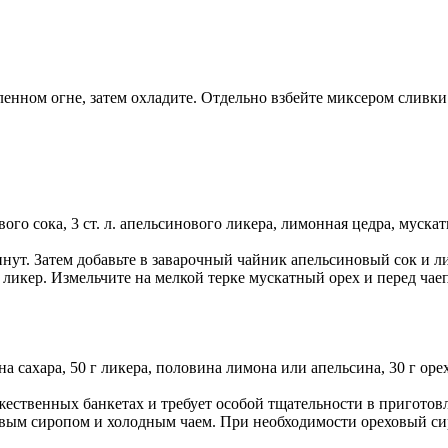
енном огне, затем охладите. Отдельно взбейте миксером сливки.
ого сока, 3 ст. л. апельсинового ликера, лимонная цедра, мускат
минут. Затем добавьте в заварочный чайник апельсиновый сок и л
и ликер. Измельчите на мелкой терке мускатный орех и перед ча
ана сахара, 50 г ликера, половина лимона или апельсина, 30 г ор
оржественных банкетах и требует особой тщательности в пригот
овым сиропом и холодным чаем. При необходимости ореховый си