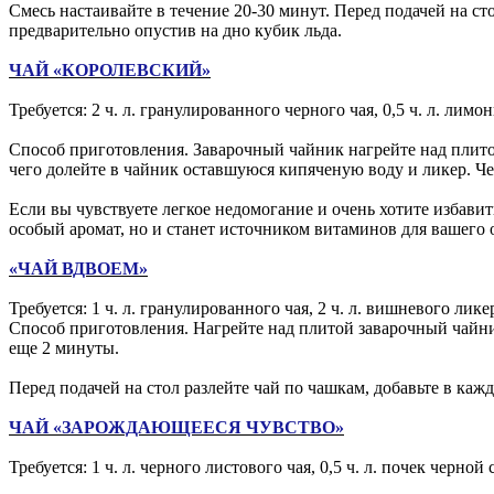
Смесь настаивайте в течение 20-30 минут. Перед подачей на с
предварительно опустив на дно кубик льда.
ЧАЙ «КОРОЛЕВСКИЙ»
Требуется: 2 ч. л. гранулированного черного чая, 0,5 ч. л. лимон
Способ приготовления. Заварочный чайник нагрейте над плитой
чего долейте в чайник оставшуюся кипяченую воду и ликер. Че
Если вы чувствуете легкое недомогание и очень хотите избавит
особый аромат, но и станет источником витаминов для вашего 
«ЧАЙ ВДВОЕМ»
Требуется: 1 ч. л. гранулированного чая, 2 ч. л. вишневого ликер
Способ приготовления. Нагрейте над плитой заварочный чайник
еще 2 минуты.
Перед подачей на стол разлейте чай по чашкам, добавьте в ка
ЧАЙ «ЗАРОЖДАЮЩЕЕСЯ ЧУВСТВО»
Требуется: 1 ч. л. черного листового чая, 0,5 ч. л. почек черн