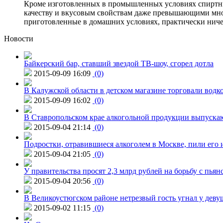
Кроме изготовленных в промышленных условиях спиртны
качеству и вкусовым свойствам даже превышающими мно
приготовленные в домашних условиях, практически ничем 
Новости
Байкерский бар, ставший звездой ТВ-шоу, сгорел дотла
2015-09-09 16:09
(0)
В Калужской области в детском магазине торговали водк
2015-09-09 16:02
(0)
В Ставропольском крае алкогольной продукции выпуска
2015-09-04 21:14
(0)
Подростки, отравившиеся алкоголем в Москве, пили его и
2015-09-04 21:05
(0)
У правительства просят 2,3 млрд рублей на борьбу с пьян
2015-09-04 20:56
(0)
В Великоустюгском районе нетрезвый гость угнал у дев
2015-09-02 11:15
(0)