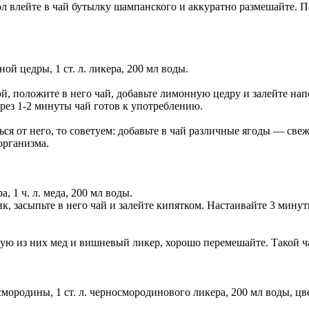
тол влейте в чай бутылку шампанского и аккуратно размешайте. 
ной цедры, 1 ст. л. ликера, 200 мл воды.
, положите в него чай, добавьте лимонную цедру и залейте нап
рез 1-2 минуты чай готов к употреблению.
ься от него, то советуем: добавьте в чай различные ягоды — све
организма.
а, 1 ч. л. меда, 200 мл воды.
, засыпьте в него чай и залейте кипятком. Настаивайте 3 минут
ждую из них мед и вишневый ликер, хорошо перемешайте. Такой ч
ой смородины, 1 ст. л. черносмородинового ликера, 200 мл воды, ц