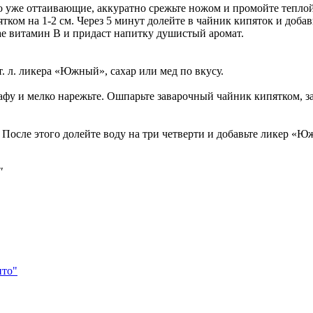
 уже оттаивающие, аккуратно срежьте ножом и промойте теплой
тком на 1-2 см. Через 5 минут долейте в чайник кипяток и добав
ае витамин В и придаст напитку душистый аромат.
ст. л. ликера «Южный», сахар или мед по вкусу.
фу и мелко нарежьте. Ошпарьте заварочный чайник кипятком, з
. После этого долейте воду на три четверти и добавьте ликер «Ю
"
ито"