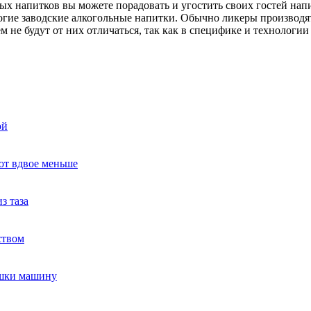
х напитков вы можете порадовать и угостить своих гостей нап
гие заводские алкогольные напитки. Обычно ликеры производят
не будут от них отличаться, так как в специфике и технологии 
ой
ют вдвое меньше
з таза
ством
ушки машину