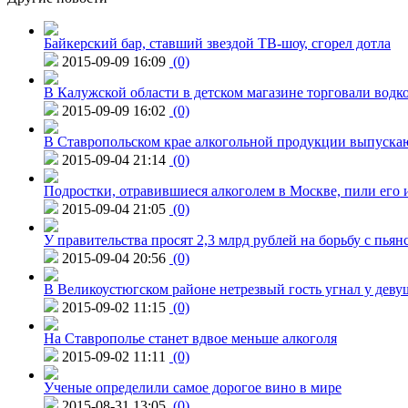
Байкерский бар, ставший звездой ТВ-шоу, сгорел дотла
2015-09-09 16:09
(0)
В Калужской области в детском магазине торговали водк
2015-09-09 16:02
(0)
В Ставропольском крае алкогольной продукции выпуска
2015-09-04 21:14
(0)
Подростки, отравившиеся алкоголем в Москве, пили его и
2015-09-04 21:05
(0)
У правительства просят 2,3 млрд рублей на борьбу с пьян
2015-09-04 20:56
(0)
В Великоустюгском районе нетрезвый гость угнал у дев
2015-09-02 11:15
(0)
На Ставрополье станет вдвое меньше алкоголя
2015-09-02 11:11
(0)
Ученые определили самое дорогое вино в мире
2015-08-31 13:05
(0)