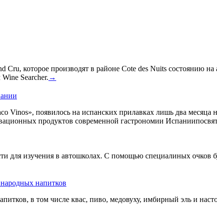
 Cru, которое производят в районе Cote des Nuits состоянию на
Wine Searcher.
→
пании
co Vinos», появилось на испанских прилавках лишь два месяца 
овационных продуктов современной гастрономии Испаниипосвят
сти для изучения в автошколах. С помощью специалиных очков б
ь народных напитков
апитков, в том числе квас, пиво, медовуху, имбирный эль и нас