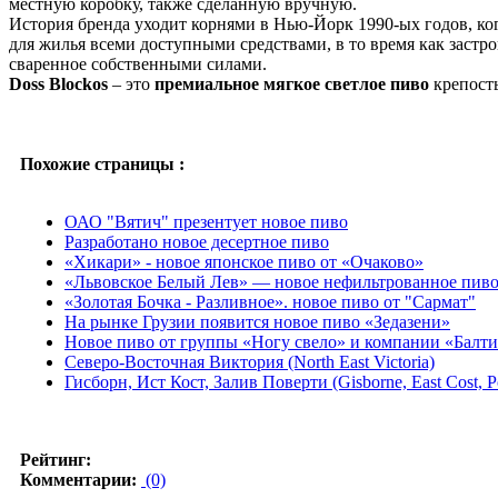
местную коробку, также сделанную вручную.
История бренда уходит корнями в Нью-Йорк 1990-ых годов, ко
для жилья всеми доступными средствами, в то время как застр
сваренное собственными силами.
Doss Blockos
– это
премиальное мягкое светлое пиво
крепост
Похожие страницы :
ОАО "Вятич" презентует новое пиво
Разработано новое десертное пиво
«Хикари» - новое японское пиво от «Очаково»
«Львовское Белый Лев» — новое нефильтрованное пив
«Золотая Бочка - Разливное». новое пиво от "Сармат"
На рынке Грузии появится новое пиво «Зедазени»
Новое пиво от группы «Ногу свело» и компании «Балт
Северо-Восточная Виктория (North East Victoria)
Гисборн, Ист Кост, Залив Поверти (Gisborne, East Cost, P
Рейтинг:
Комментарии:
(0)