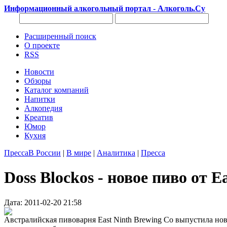
Информационный алкогольный портал - Алкоголь.Су
Расширенный поиск
О проекте
RSS
Новости
Обзоры
Каталог компаний
Напитки
Алкопедия
Креатив
Юмор
Кухня
Пресса
В России
|
В мире
|
Аналитика
|
Пресса
Doss Blockos - новое пиво от E
Дата: 2011-02-20 21:58
Австралийская пивоварня East Ninth Brewing Co выпустила но