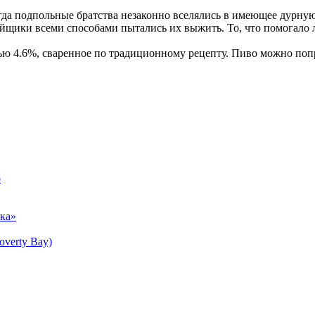
гда подпольные братства незаконно вселялись в имеющее дурну
ойщики всеми способами пытались их выжить. То, что помогало 
ью 4.6%, сваренное по традиционному рецепту. Пиво можно поп
о
ика»
overty Bay)