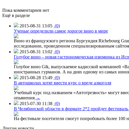
Пока комментариев нет
Ещё в разделе
2015-08-31 13:05
(0)
Ученые определили самое дорогое вино в мире
Вино из французского региона Бургундия Richebourg Grand
исследовании, проведенном специализированным сайтом 
2015-08-31 13:02
(0)
Голубое вино – новая гастрономическая изюминка из Ис
Голубое вино Gïk, выпускаемое кадисской компанией «Ba
иностранных гурманов. А на днях одному из самых инн
2015-08-28 15:49
(0)
В автошколах хотят ввести курс о вреде алкоголя
Учебный курс под названием «Автотрезвость» могут вве
опьянения.
→
2015-07-30 11:38
(0)
В Челябинской области в формате 2*2 пройдет фестивал
На фестивале посетители смогут попробовать более 100 н
Другие новости