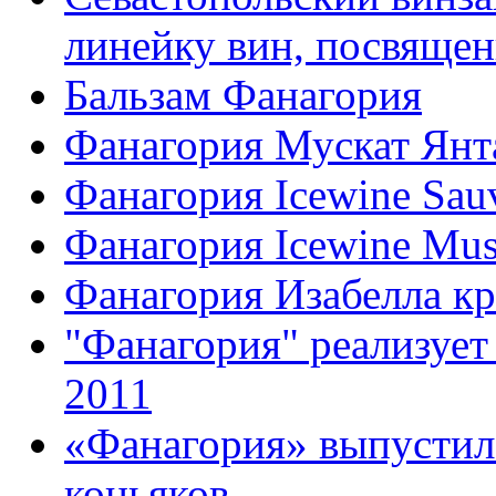
линейку вин, посвяще
Бальзам Фанагория
Фанагория Мускат Ян
Фанагория Icewine Sau
Фанагория Icewine Mus
Фанагория Изабелла кр
"Фанагория" реализуе
2011
«Фанагория» выпустил
коньяков