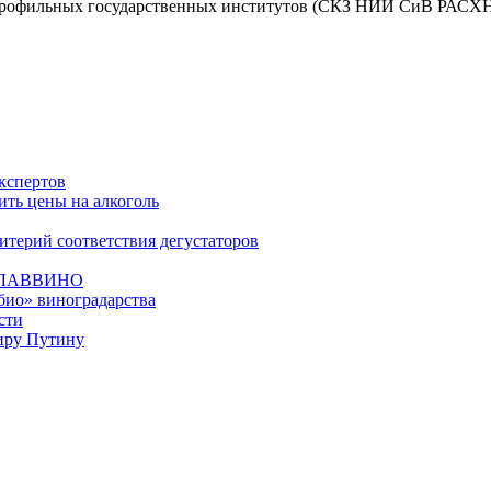
профильных государственных институтов (СКЗ НИИ СиВ РАСХН и
кспертов
ть цены на алкоголь
терий соответствия дегустаторов
СГЛАВВИНО
био» виноградарства
сти
иру Путину