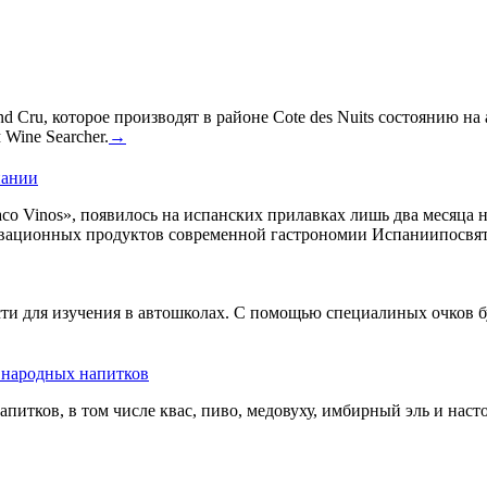
 Cru, которое производят в районе Cote des Nuits состоянию на
Wine Searcher.
→
пании
co Vinos», появилось на испанских прилавках лишь два месяца 
овационных продуктов современной гастрономии Испаниипосвят
сти для изучения в автошколах. С помощью специалиных очков б
ь народных напитков
апитков, в том числе квас, пиво, медовуху, имбирный эль и нас