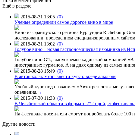
Пока комментариев нет
Ещё в разделе
2015-08-31 13:05
(0)
Ученые определили самое дорогое вино в мире
Вино из французского региона Бургундия Richebourg Grand
исследовании, проведенном специализированным сайтом 
2015-08-31 13:02
(0)
Голубое вино – новая гастрономическая изюминка из Ис
Голубое вино Gïk, выпускаемое кадисской компанией «Ba
иностранных гурманов. А на днях одному из самых инн
2015-08-28 15:49
(0)
В автошколах хотят ввести курс о вреде алкоголя
Учебный курс под названием «Автотрезвость» могут вве
опьянения.
→
2015-07-30 11:38
(0)
В Челябинской области в формате 2*2 пройдет фестивал
На фестивале посетители смогут попробовать более 100 н
Другие новости