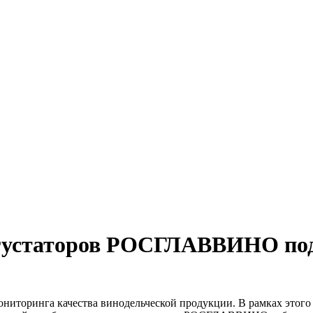
егустаторов РОСГЛАВВИНО под
оринга качества винодельческой продукции. В рамках этого 