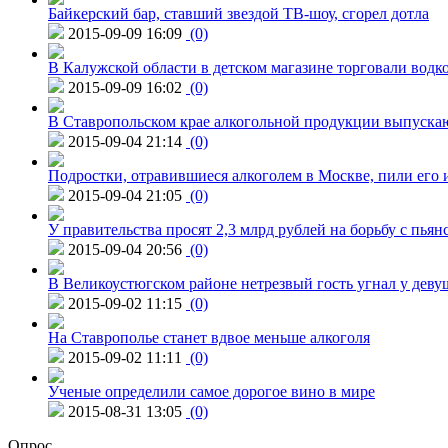
Байкерский бар, ставший звездой ТВ-шоу, сгорел дотла
2015-09-09 16:09
(0)
В Калужской области в детском магазине торговали водк
2015-09-09 16:02
(0)
В Ставропольском крае алкогольной продукции выпуска
2015-09-04 21:14
(0)
Подростки, отравившиеся алкоголем в Москве, пили его и
2015-09-04 21:05
(0)
У правительства просят 2,3 млрд рублей на борьбу с пьян
2015-09-04 20:56
(0)
В Великоустюгском районе нетрезвый гость угнал у дев
2015-09-02 11:15
(0)
На Ставрополье станет вдвое меньше алкоголя
2015-09-02 11:11
(0)
Ученые определили самое дорогое вино в мире
2015-08-31 13:05
(0)
Опрос