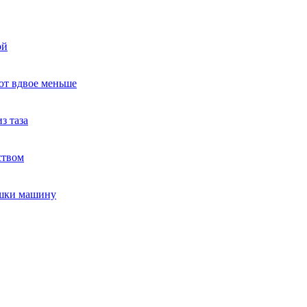
ой
ют вдвое меньше
з таза
ством
ушки машину