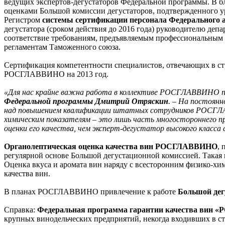
ведущих экспертов-дегустаторов Федеральной программы. В
оценками Большой комиссии дегустаторов, подтвержденного у
Регистром
системы сертификации персонала Федерального
дегустатора (сроком действия до 2016 года) руководителю 
соответствие требованиям, предъявляемым профессиональным с
регламентам Таможенного союза.
Сертификация компетентности специалистов, отвечающих в стр
РОСГЛАВВИНО на 2013 год.
«Для нас крайне важна работа в коллективе РОСГЛАВВИНО пот
Федеральной программы Дмитрий Отряскин
. – На постоян
над повышением квалификации штатных сотрудников РОСГЛАВ
химическим показателям – это лишь часть многостороннего п
оценки его качества, чем эксперт-дегустатор высокого класса
Органолептическая оценка качества вин РОСГЛАВВИНО
,
регулярной основе Большой дегустационной комиссией. Так
Оценка вкуса и аромата вин наряду с всесторонним физико-
качества вин.
В планах РОСГЛАВВИНО привлечение к работе
Большой дег
Справка:
Федеральная программа гарантии качества вин
крупных винодельческих предприятий, некогда входивших в