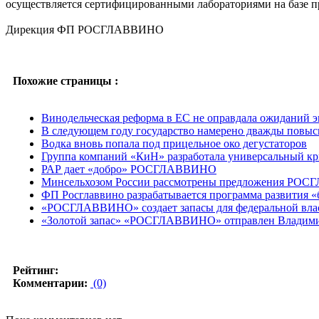
осуществляется сертифицированными лабораториями на базе 
Дирекция ФП РОСГЛАВВИНО
Похожие страницы :
Винодельческая реформа в ЕС не оправдала ожиданий э
В следующем году государство намерено дважды повыси
Водка вновь попала под прицельное око дегустаторов
Группа компаний «КиН» разработала универсальный кри
РАР дает «добро» РОСГЛАВВИНО
Минсельхозом России рассмотрены предложения РО
ФП Росглаввино разрабатывается программа развития «
«РОСГЛАВВИНО» создает запасы для федеральной вла
«Золотой запас» «РОСГЛАВВИНО» отправлен Владим
Рейтинг:
Комментарии:
(0)