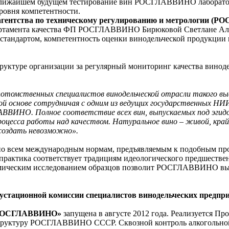
 ближайшем будущем тестирование вин РОСГЛАВВИНО лаборато
ровня компетентности.
 агентства по техническому регулированию и метрологии (
департамента качества ФП РОСГЛАВВИНО Бирюковой Светлане Ал
тандартом, компетентность оценки винодельческой продукции на
уктуре организации за регулярный мониторинг качества виноде
омственных специалистов винодельческой отрасли такого высо
ной основе сотрудничая с одним из ведущих государственных Н
ВИНО. Полное соответствие всех вин, выпускаемых под эгид
роцесса работы над качеством. Натуральное вино – живой, кра
 создать невозможно».
 по всем международным нормам, предъявляемым к подобным про
ая практика соответствует традициям идеологического предш
химическим исследованием образцов позволит РОСГЛАВВИНО вый
устационной комиссии специалистов винодельческих предпри
 «РОСГЛАВВИНО»
запущена в августе 2012 года. Реализуется Про
 структуру РОСГЛАВВИНО СССР. Сквозной контроль алкогольно