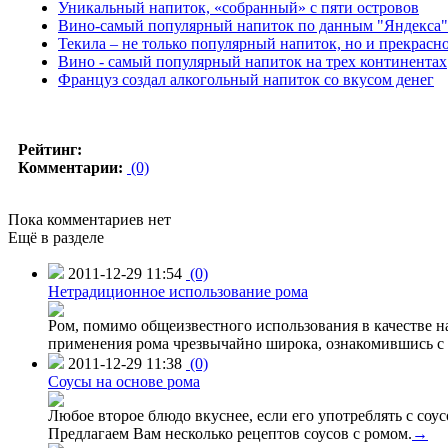
Уникальный напиток, «собранный» с пяти островов
Вино-самый популярный напиток по данным "Яндекса"
Текила – не только популярный напиток, но и прекрасн
Вино - самый популярный напиток на трех континентах
Француз создал алкогольный напиток со вкусом денег
Рейтинг:
Комментарии:
(0)
Пока комментариев нет
Ещё в разделе
2011-12-29 11:54
(0)
Нетрадиционное использование рома
Ром, помимо общеизвестного использования в качестве н
применения рома чрезвычайно широка, ознакомившись с д
2011-12-29 11:38
(0)
Соусы на основе рома
Любое второе блюдо вкуснее, если его употреблять с соус
Предлагаем Вам несколько рецептов соусов с ромом.
→