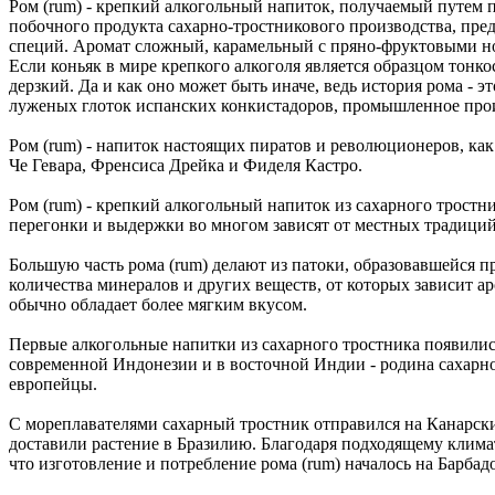
Ром (rum) - крепкий алкогольный напиток, получаемый путем 
побочного продукта сахарно-тростникового производства, пре
специй. Аромат сложный, карамельный с пряно-фруктовыми н
Если коньяк в мире крепкого алкоголя является образцом тонк
дерзкий. Да и как оно может быть иначе, ведь история рома - э
луженых глоток испанских конкистадоров, промышленное прои
Ром (rum) - напиток настоящих пиратов и революционеров, как
Че Гевара, Френсиса Дрейка и Фиделя Кастро.
Ром (rum) - крепкий алкогольный напиток из сахарного тростн
перегонки и выдержки во многом зависят от местных традиций,
Большую часть рома (rum) делают из патоки, образовавшейся пр
количества минералов и других веществ, от которых зависит а
обычно обладает более мягким вкусом.
Первые алкогольные напитки из сахарного тростника появились
современной Индонезии и в восточной Индии - родина сахарно
европейцы.
С мореплавателями сахарный тростник отправился на Канарские
доставили растение в Бразилию. Благодаря подходящему климат
что изготовление и потребление рома (rum) началось на Барбад