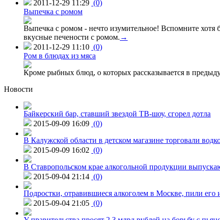
2011-12-29 11:29
(0)
Выпечка с ромом
Выпечка с ромом - нечто изумительное! Вспомните хотя б
вкусные печености с ромом.
→
2011-12-29 11:10
(0)
Ром в блюдах из мяса
Кроме рыбных блюд, о которых рассказывается в предыдущ
Новости
Байкерский бар, ставший звездой ТВ-шоу, сгорел дотла
2015-09-09 16:09
(0)
В Калужской области в детском магазине торговали водк
2015-09-09 16:02
(0)
В Ставропольском крае алкогольной продукции выпуска
2015-09-04 21:14
(0)
Подростки, отравившиеся алкоголем в Москве, пили его и
2015-09-04 21:05
(0)
У правительства просят 2,3 млрд рублей на борьбу с пьян