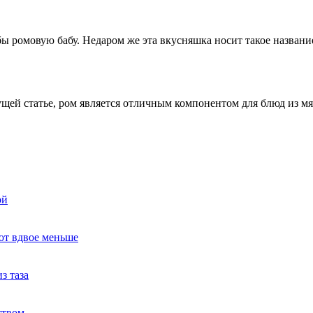
ы ромовую бабу. Недаром же эта вкусняшка носит такое названи
ей статье, ром является отличным компонентом для блюд из мяс
ой
ют вдвое меньше
з таза
ством