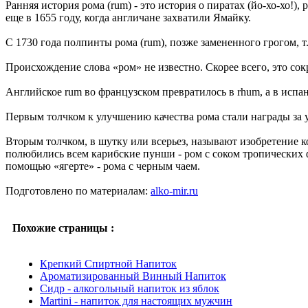
Ранняя история рома (rum) - это история о пиратах (йо-хо-хо!
еще в 1655 году, когда англичане захватили Ямайку.
С 1730 года полпинты рома (rum), позже замененного грогом, 
Происхождение слова «ром» не известно. Скорее всего, это со
Английское rum во французском превратилось в rhum, а в испа
Первым толчком к улучшению качества рома стали награды за
Вторым толчком, в шутку или всерьез, называют изобретение к
полюбились всем карибские пунши - ром с соком тропических 
помощью «ягерте» - рома с черным чаем.
Подготовлено по материалам:
alko-mir.ru
Похожие страницы :
Крепкий Спиртной Напиток
Ароматизированный Винный Напиток
Сидр - алкогольный напиток из яблок
Martini - напиток для настоящих мужчин