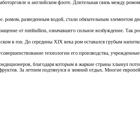
), работорговле и английском флоте. Длительная связь между ро
т.е. ромом, разведенным водой, стали обязательным элементом д
кращение от rumbullion, означавшего сильное возбуждение. Так 
нском в ron. До середины XIX века ром оставался грубым напитк
 усовершенствование технологии его производства, учрежденны
ондиционеров, благодаря которым в жаркие страны хлынул поток
фруктов. За летним подтянулся и зимний отдых. Многие европей