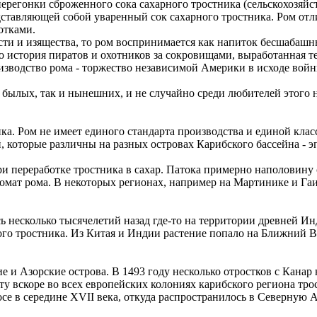
перегонки сброженного сока сахарного тростника (сельскохозя
дставляющей собой уваренный сок сахарного тростника. Ром от
отками.
ости и изящества, то ром воспринимается как напиток бесшабаш
то история пиратов и охотников за сокровищами, выработанная те
зводство рома - торжество независимой Америки в исходе вой
 былых, так и нынешних, и не случайно среди любителей этого 
ика. Ром не имеет единого стандарта производства и единой кл
 которые различны на разных островах Карибского бассейна - э
и переработке тростника в сахар. Патока примерно наполовину с
ромат рома. В некоторых регионах, например на Мартинике и Гаи
 несколько тысячелетий назад где-то на территории древней Инд
го тростника. Из Китая и Индии растение попало на Ближний Во
 и Азорские острова. В 1493 году несколько отростков с Канар
у вскоре во всех европейских колониях карибского региона тро
осе в середине XVII века, откуда распространилось в Северную 