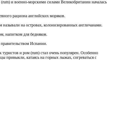
мом (rum) и военно-морскими силами Великобритании началась
невного рациона английских моряков.
ром называли на островах, колонизированных англичанами.
ом, напитком для бедняков.
е правительством Испании.
 туристов и ром (rum) стал очень популярен. Особенно
цы привыкли, катаясь на горных лыжах, согреваться с