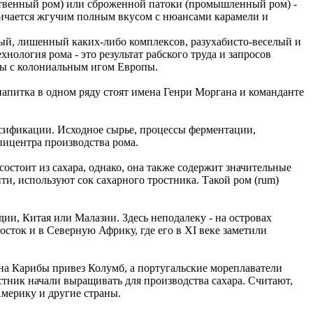
йственный ром) или сброженной патоки (промышленный ром) -
личается жгучим полным вкусом с нюансами карамели и
ный, лишенный каких-либо комплексов, разухабисто-веселый и
хнология рома - это результат рабского труда и запросов
ны с колониальным игом Европы.
напитка в одном ряду стоят имена Генри Моргана и команданте
ассификации. Исходное сырье, процессы ферментации,
пицентра производства рома.
остоит из сахара, однако, она также содержит значительные
ти, используют сок сахарного тростника. Такой ром (rum)
ии, Китая или Малазии. Здесь неподалеку - на островах
сток и в Северную Африку, где его в XI веке заметили
 на Карибы привез Колумб, а португальские мореплаватели
стник начали выращивать для производства сахара. Считают,
Америку и другие страны.