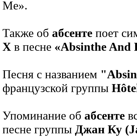
Me».
Также об
абсенте
поет си
X
в песне
«Absinthe And 
Песня с названием
"Absin
французской группы
Hôtel
Упоминание об
абсенте
вс
песне группы
Джан Ку (J