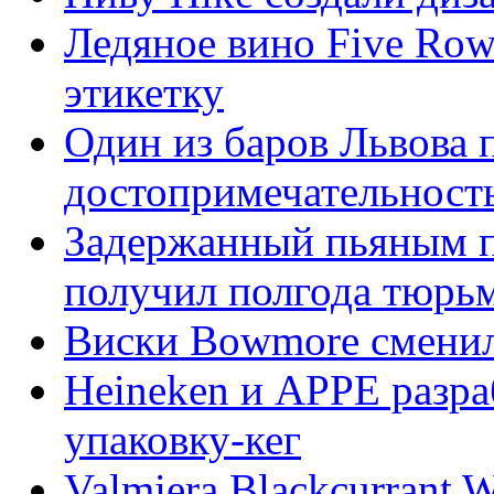
Ледяное вино Five Ro
этикетку
Один из баров Львова
достопримечательност
Задержанный пьяным пе
получил полгода тюрь
Виски Bowmore сменил
Heineken и APPE разр
упаковку-кег
Valmiera Blackcurrant 