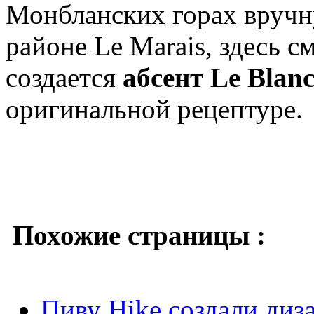
Монбланских горах вручну
районе Le Marais, здесь 
создается
абсент Le Blan
оригинальной рецептуре.
Похожие страницы :
Пиву Hike создали диз