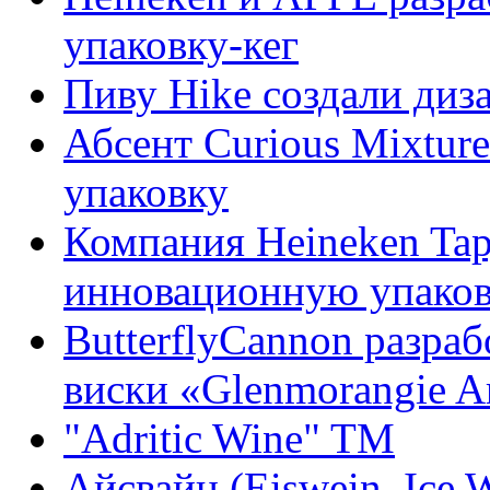
упаковку-кег
Пиву Hike создали диз
Абсент Curious Mixtur
упаковку
Компания Heineken Tapj
инновационную упако
ButterflyCannon разра
виски «Glenmorangie Ar
"Adritic Wine" TM
Айсвайн (Eiswein, Ice 