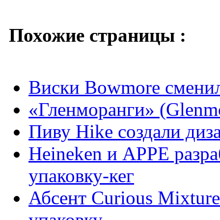
Похожие страницы :
Виски Bowmore сменил
«Гленморанги» (Glenmo
Пиву Hike создали диз
Heineken и APPE разр
упаковку-кег
Абсент Curious Mixtur
упаковку