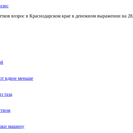
изис
итков возрос в Краснодарском крае в денежном выражении на 2
ой
ют вдвое меньше
з таза
ством
ушки машину