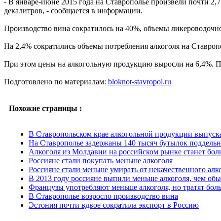
- В январе-июне 2015 года на Ставрополье произвели почти 2,
декалитров, - сообщается в информации.
Производство вина сократилось на 40%, объемы ликероводочн
На 2,4% сократились объемы потребления алкоголя на Ставроп
При этом цены на алкогольную продукцию выросли на 6,4%. П
Подготовлено по материалам:
bloknot-stavropol.ru
Похожие страницы :
В Ставропольском крае алкогольной продукции выпуск
На Ставрополье задержаны 140 тысяч бутылок поддельн
Алкоголя из Молдавии на российском рынке станет бол
Россияне стали покупать меньше алкоголя
Россияне стали меньше умирать от некачественного алк
В 2013 году россияне выпили меньше алкоголя, чем об
Французы употребляют меньше алкоголя, но тратят боль
В Ставрополье возросло производство вина
Эстония почти вдвое сократила экспорт в Россию