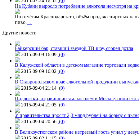
2015-07-24 16:55
(0)
На Кубани выросло потребление алкоголя несмотря на кр
По отчётам Краснодарстата, объём продаж спиртных нап
пиво.
→
Другие новости
Байкерский бар, ставший звездой ТВ-шоу, сгорел дотла
2015-09-09 16:09
(0)
В Калужской области в детском магазине торговали водк
2015-09-09 16:02
(0)
В Ставропольском крае алкогольной продукции выпуска
2015-09-04 21:14
(0)
Подростки, отравившиеся алкоголем в Москве, пили его и
2015-09-04 21:05
(0)
У правительства просят 2,3 млрд рублей на борьбу с пьян
2015-09-04 20:56
(0)
В Великоустюгском районе нетрезвый гость угнал у дев
2015-09-02 11:15
(0)