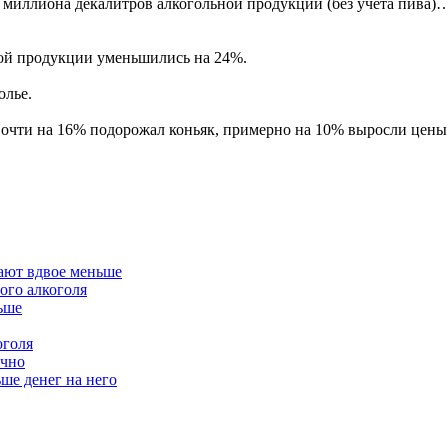
7 миллиона декалитров алкогольной продукции (без учета пива)
ой продукции уменьшились на 24%.
олье.
очти на 16% подорожал коньяк, примерно на 10% выросли цены 
ают вдвое меньше
ого алкоголя
ьше
оголя
ычно
ше денег на него