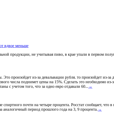
ют вдвое меньше
ной продукции, не учитывая пиво, в крае упали в первом полуг
ы. Это произойдет из-за девальвации рубля. то произойдет из-з
ервого числа поднимет цены на 15%. Сделать это необходимо из-з
ны с учетом того, что за одно евро отдавали 60...
→
спиртного почти на четыре процента. Росстат сообщает, что в
а аналогичный период прошлого года на 3, 9 процента.
→