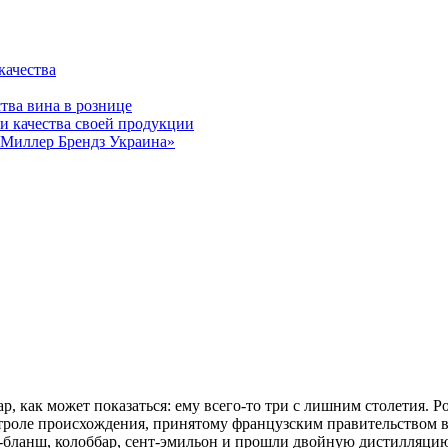
ачества
ва вина в рознице
качества своей продукции
 «Миллер Брендз Украина»
р, как может показаться: ему всего-то три с лишним столетия. 
роле происхождения, принятому французским правительством в 1
ь-бланш, колоббар, сент-эмильон и прошли двойную дистилляци