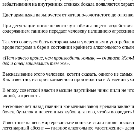
взбалтывания на внутренних стенках бокала появляются характ
Цвет арманьяка варьируется от янтарно-золотистого до оттенк
При дегустации после первого чуть обжигающего воздействия
содержанием танинов передает человеку излишнюю агрессивно
Так что советуем быть осторожным и умеренным в употреблении
вроде погрома в баре в состоянии крайнего алкогольного опья
«Нет ничего проще, чем производить коньяк, — считает Жан-
дед и отец занимались тем же».
Высказывание этого человека, кстати сказать, одного из самы
Как известно, история коньячного производства в Армении ухо
В эпоху советской власти высшие партийные чины пили не что 
икрой, и крепость.
Несколько лет назад главный коньячный завод Еревана заключ
бочек, бутылок и перегонных кубов для того, чтобы возродить
Известные на весь мир ереванские коньяки стали вновь появля
легендарный абсент — главное алкогольное «достижение» девя