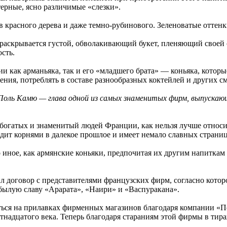
ерные, ясно различимые «слезки».
ов красного дерева и даже темно-рубинового. Зеленоватые оттен
 раскрывается густой, обволакивающий букет, пленяющий своей
сть.
 как арманьяка, так и его «младшего брата» — коньяка, которы
нения, потреблять в составе разнообразных коктейлей и других 
Поль Камю — глава одной из самых знаменитых фирм, выпускаю
х богатых и знаменитый людей Франции, как нельзя лучше относ
дит корнями в далекое прошлое и имеет немало славных страниц
иное, как армянские коньяки, предпочитая их другим напиткам 
ил договор с представителями французских фирм, согласно кото
 былую славу «Арарата», «Наири» и «Васпуракана».
ться на прилавках фирменных магазинов благодаря компании «Пе
тнадцатого века. Теперь благодаря стараниям этой фирмы в ти