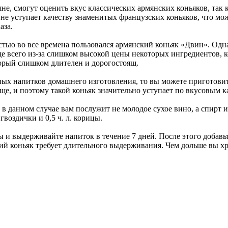
ияне, смогут оценить вкус классических армянских коньяков, та
е уступает качеству знаменитых французских коньяков, что мож
аза.
тью во все времена пользовался армянский коньяк «Двин». Одна
е всего из-за слишком высокой цены некоторых ингредиентов, 
оторый слишком длителен и дорогостоящ.
ых напитков домашнего изготовления, то вы можете приготовит
е, и поэтому такой коньяк значительно уступает по вкусовым к
данном случае вам послужит не молодое сухое вино, а спирт или
 гвоздички и 0,5 ч. л. корицы.
ы и выдерживайте напиток в течение 7 дней. После этого добавь
ний коньяк требует длительного выдерживания. Чем дольше вы хр