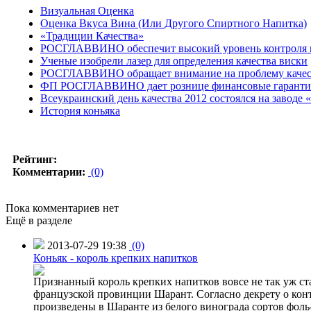
Визуальная Оценка
Оценка Вкуса Вина (Или Другого Спиртного Напитка)
«Традиции Качества»
РОСГЛАВВИНО обеспечит высокий уровень контроля к
Ученые изобрели лазер для определения качества виски
РОСГЛАВВИНО обращает внимание на проблему качест
ФП РОСГЛАВВИНО дает рознице финансовые гарантии 
Всеукраинский день качества 2012 состоялся на заводе
История коньяка
Рейтинг:
Комментарии:
(0)
Пока комментариев нет
Ещё в разделе
2013-07-29 19:38
(0)
Коньяк - король крепких напитков
Признанный король крепких напитков вовсе не так уж ста
французской провинции Шарант. Согласно декрету о конт
произведены в Шаранте из белого винограда сортов фол