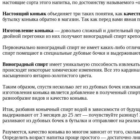
настоящие сорта этого напитка, по достоинству называемого 
Настоящий коньяк
объединяет три таких понятия, как
качест
бутылку коньяка обратно в магазин. Так как перед вами явная 
Изготовление коньяка
— довольно сложный и длительный про
двойной перегонки из них получают виноградный спирт крепос
Первоначально виноградный спирт не имеет каких-либо отличи
спирт помещают в специальные дубовые бочки и выдерживают е
Виноградный спирт
имеет уникальную способность извлекать 
происходят некоторые химические изменения. Все это кардин
насыщенного янтарно-золотистого цвета.
Таким образом, спустя несколько лет из дубовых бочек извле
изготовления коньяка является добавление в полученный спирт
разнообразие видов и качество коньяка.
Итак, разбавив коньячный спирт водой в зависимости от будущ
выдерживают от 3 месяцев до 25 лет — почувствуйте разницу! 
разливают из дубовых бочек в бутылки и отправляют на реали
Разумеется, качество коньяка во многом зависит от того, сколь
Определить возраст напитка проще простого — достаточно лишь