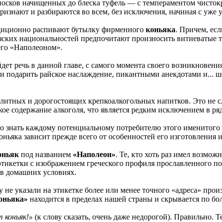
осков начищенных до блеска туфель — с темпераментом чисток
признают и разбираются во всем, без исключения, начиная с уже
адиционно распивают бутылку фирменного
коньяка
. Причем, ес
азских национальностей предпочитают произносить витиеватые 
его «Наполеоном».
пойдет речь в данной главе, с самого момента своего возникнове
и подарить райское наслаждение, пикантными анекдотами и... 
элитных и дорогостоящих крепкоалкогольных напитков. Это не 
ое содержание алкоголя, что является редким исключением в ря
но знать каждому потенциальному потребителю этого именитого н
 коньяка зависит прежде всего от особенностей его изготовления 
оньяк
под названием
«Наполеон»
. Те, кто хоть раз имел возмож
 этикетки с изображением греческого профиля прославленного по
 в домашних условиях.
 не указали на этикетке более или менее точного «адреса» прои
оньяка»
находится в пределах нашей страны и скрывается по б
 коньяк!»
(к слову сказать, очень даже недорогой). Правильно. 