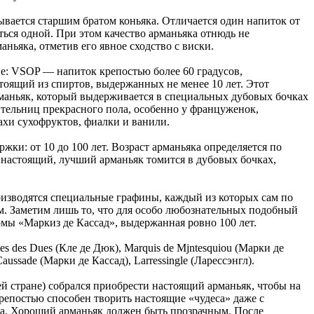
вается старшим братом коньяка. Отличается один напиток от
ться одной. При этом качество арманьяка отнюдь не
ньяка, отметив его явное сходство с виски.
е: VSOP — напиток крепостью более 60 градусов,
оящий из спиртов, выдержанных не менее 10 лет. Этот
рманьяк, который выдерживается в специальных дубовых бочках
ительниц прекрасного пола, особенно у француженок,
ахи сухофруктов, фиалки и ванили.
ки: от 10 до 100 лет. Возраст арманьяка определяется по
ко настоящий, лучший арманьяк томится в дубовых бочках,
роизводятся специальные графины, каждый из которых сам по
м. Заметим лишь то, что для особо любознательных подобный
рмы «Маркиз де Кассад», выдержанная ровно 100 лет.
es des Dues (Кле де Дюк), Marquis de Mjntesquiou (Марки де
aussade (Марки де Кассад), Larressingle (Ларессэнгл).
ей стране) собрался приобрести настоящий арманьяк, чтобы на
репостью способен творить настоящие «чудеса» даже с
ка. Хороший арманьяк должен быть прозрачным. После