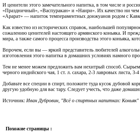
И ценители этого замечательного напитка, в том числе и росс
«Праздничный», «Васпуракан» и «Наири». Их качество ни чем н
«Арарат» — напиток темпераментных донжуанов родом с Кавк
Как известно из исторических справок, наибольшей популярнос
сожалению ценителей настоящего армянского коньяка. И прежд
мира, а также самого процесса производства этого коньяка, к
Впрочем, если вы — яркий представитель любителей алкогольн
изготовления этого напитка в домашних условиях намного прощ
Тем не менее можем предложить вам нехитрый способ. Сырьем в 
черного индийского чая, 1 ст. л. сахара, 2-3 лавровых листа, 3-4
Добавьте все специи в спирт, положите туда кусок дубовой кор
другую удобную для вас тару. Следует учесть, что даже домаш
Источник:
Иван Дубровин, "Всё о спиртных напитках: Коньяк"
Похожие страницы :