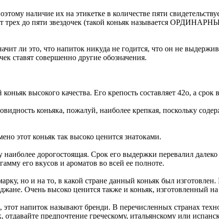
этому наличие их на этикетке в количестве пяти свидетельствует
от трех до пяти звездочек (такой коньяк называется ОРДИНАРНЫ
ачит ли это, что напиток никуда не годится, что он не выдержива
к ставят совершенно другие обозначения.
оньяк высокого качества. Его крепость составляет 42о, а срок в
овидность коньяка, пожалуй, наиболее крепкая, поскольку содер
мено этот коньяк так высоко ценится знатоками.
 наиболее дорогостоящая. Срок его выдержки перевалил далеко з
амму его вкусов и ароматов во всей ее полноте.
арку, но и на то, в какой стране данный коньяк был изготовлен.
жане. Очень высоко ценится также и коньяк, изготовленный на
х, этот напиток называют бренди. В перечисленных странах техн
 отдавайте предпочтение греческому, итальянскому или испанск