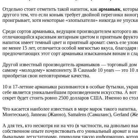
Отдельно стоит отметить такой напиток, как
арманьяк
, котор
другого тем, что если коньяк требует двойной перегонки вино
проигрывает, хотя некоторые «злопыхатели» никогда не упуска
Среди сортов арманьяка, ведущим производителем которого я
отличающийся красивым янтарным цветом и приятным фруктовы
напиток имеет темный цвет и приятный аромат: смесь еле уло
не менее 15 лет, отличается особой мягкостью вкуса, благода
предпочитающих этот сорт арманьяка изысканным винам и слад
Другой известный производитель арманьяков — торговый дом
самому «молодому» компоненту. В Caussade 10 years — это 10 л
приобретая свои неповторимые качества.
10 и 17-летние арманьяки разливаются в особые бутылки, укра
себе является уникальнейшим произведением искусства. А вот
секрет будет стоить ровно 2500 долларов США. Именно во сто
Что касается наиболее известных в мире марок такого напитка, 
Монтескью), Janneau (Жанно), Samalens (Самаланс), Gerland (Жерл
А для тех, кто несмотря ни на что (в частности, на довольно
собственном опыте почувствовать его уникальный аромат и на
бывалыми дегустаторами, приводим такую информацию, котора