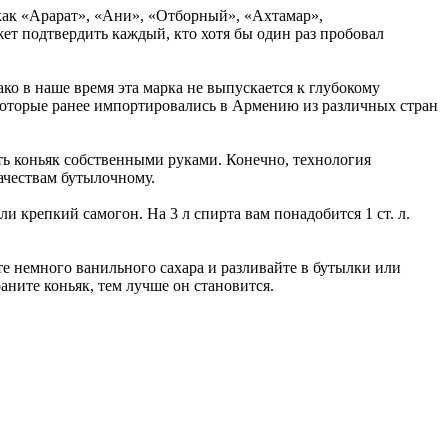
к как «Арарат», «Ани», «Отборный», «Ахтамар»,
ет подтвердить каждый, кто хотя бы один раз пробовал
ко в наше время эта марка не выпускается к глубокому
которые ранее импортировались в Армению из различных стран
ь коньяк собственными руками. Конечно, технология
ачествам бутылочному.
 крепкий самогон. На 3 л спирта вам понадобится 1 ст. л.
те немного ванильного сахара и разливайте в бутылки или
аните коньяк, тем лучше он становится.