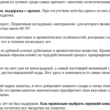
«одним из лучших среди самых крепких» многими политическими
во
,
выдержка
и
аромат
. При отсутствии хотя бы одного из них
подделка.
цесс. Первичным (исходным) «материалом» для которого являю
тью около 60-70°.
тельных цветовых и ароматических особенностей, которыми сла
го в течение нескольких лет.
из дубовой клепки дубильные и ароматические вещества. Кроме 
альным образом влияет на чудодейственный процесс превращени
кают на свет уже не виноградный, а самый настоящий коньячный
 дистиллированной воды. Вот здесь и начинаются те самые нюанс
ей марки напитка, в него добавляют немного сахара и снова пом
За это время напиток окончательно приобретает свои вкусовые о
зацию.
ко лет он был выдержан.
Как правильно выбрать хороший кон
 сосчитать все звездочки на этикетке.