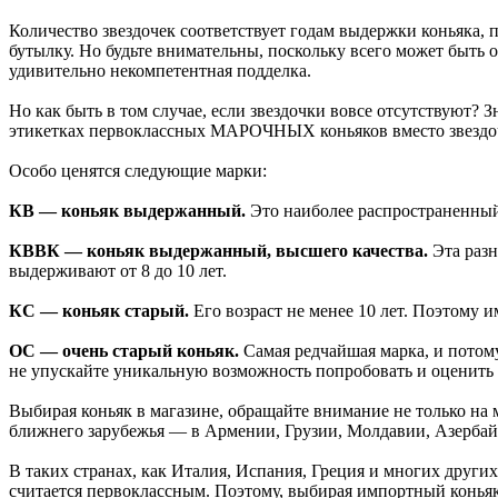
Количество звездочек соответствует годам выдержки коньяка, по
бутылку. Но будьте внимательны, поскольку всего может быть 
удивительно некомпетентная подделка.
Но как быть в том случае, если звездочки вовсе отсутствуют? Зн
этикетках первоклассных МАРОЧНЫХ коньяков вместо звездоче
Особо ценятся следующие марки:
КВ — коньяк выдержанный.
Это наиболее распространенный к
КВВК — коньяк выдержанный, высшего качества.
Эта разн
выдерживают от 8 до 10 лет.
КС — коньяк старый.
Его возраст не менее 10 лет. Поэтому и
ОС — очень старый коньяк.
Самая редчайшая марка, и потому
не упускайте уникальную возможность попробовать и оценить г
Выбирая коньяк в магазине, обращайте внимание не только на м
ближнего зарубежья — в Армении, Грузии, Молдавии, Азербайд
В таких странах, как Италия, Испания, Греция и многих други
считается первоклассным. Поэтому, выбирая импортный коньяк,