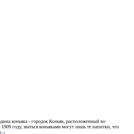
Родина коньяка - городок Коньяк, расположенный во
909 году, зваться коньяками могут лишь те напитки, что
ю
→