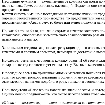
Настоящие мужчины — джентльмены от кончика сигареты до н
пьют коньяк. Тоже, естественно, настоящий. Подделок они не 
прекрасного пола.
Кстати сказать, именно с последними настоящие мужчины тр
марками отечественного производства, то представители кавк
прославленным «Араратом», то более или менее похожим на н
Но, как бы то ни было, коньяк, о сортах и качестве которого 
кавалерами, способными засыпать свою возлюбленную розами 
изысканному напитку.
За коньяком
издавна закрепилась репутация одного из самых 
качествами и сложным ароматом, несмотря на достаточно высок
Но следует отметить, что коньяк коньяку рознь. И об этом нуж
товара не всегда соответствует его качеству. Высокое качество
В последнее время на прилавках многих магазинов появился
к
том, что кроме громкого названия и более или менее красивой
отличается от напитков подобного рода, только изготовленных
Производители «Наполеона» наверняка знали об этом, и потому
Однако можно предположить, что место изготовления этого
«к
«Однако — скажете вы, — никто не заставляет вас пить этот