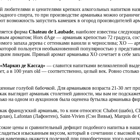
ый любителями и ценителями крепких алкогольных напитков назы
градного спирта, то при производстве арманьяка можно ограничи
ют возможность запустить камешек в огород производителей арма
вляется фирма
Chateau de Laubade
, наиболее известны следующи
м ароматом; Hors dAge — арманьяк крепостью 72 градуса, сост
вимого запаха дерева с оттенками ванили и чернослива; XO — а
ря которой пользуется необыкновенной популярностью у представ
ким ликерам. Пряный аромат арманьяка XO сочетает в себе зап
«Маркиз де Кассад»
— славится напитками великолепной выдерж
ет, а в 100 years old — соответственно, целый век. Ровно столь
шенные голубой бабочкой. Для арманьяков возраста 21-30 лет п
 как выглядит арманьяк столетней давности, мы вам не подскаже
лько на одном из аукционов была оценена бутылка арманьяка фи
как французский арманьяк, то к ним относятся: Chabot (шабо), Cl
ан), Lafontan (Лафонтен), Saint-Vivien (Сэн Вивья), Marquis de C
 высокие цены и сравнительный дефицит подобного напитка в наш
сладиться изысканным вкусом, который в сочетании с высокой к
я наверняка окажется полезной при приобретении этого напит