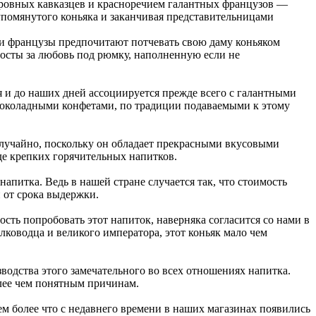
ровных кавказцев и красноречием галантных французов —
 упомянутого коньяка и заканчивая представительницами
ли французы предпочитают потчевать свою даму коньяком
тосты за любовь под рюмку, наполненную если не
ния и до наших дней ассоциируется прежде всего с галантными
шоколадными конфетами, по традиции подаваемыми к этому
случайно, поскольку он обладает прекрасными вкусовыми
де крепких горячительных напитков.
апитка. Ведь в нашей стране случается так, что стоимость
и от срока выдержки.
ность попробовать этот напиток, наверняка согласится со нами в
лководца и великого императора, этот коньяк мало чем
зводства этого замечательного во всех отношениях напитка.
олее чем понятным причинам.
Тем более что с недавнего времени в наших магазинах появились