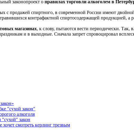
льный законопроект о
правилах торговли алкоголем в Петербу
ных с продажей спиртного, в современной России имеют двойной
 отравившихся контрафактной спиртосодержащей продукцией, а р
ктовых магазинах
, к слову, пытаются вести периодически. Так, 
 праздникам и в выходные. Сначала запрет спровоцировал всплес
закон»
ке "сухой закон"
орогого алкоголя
 "сухой" закон
е хочет смотреть керлинг трезвым