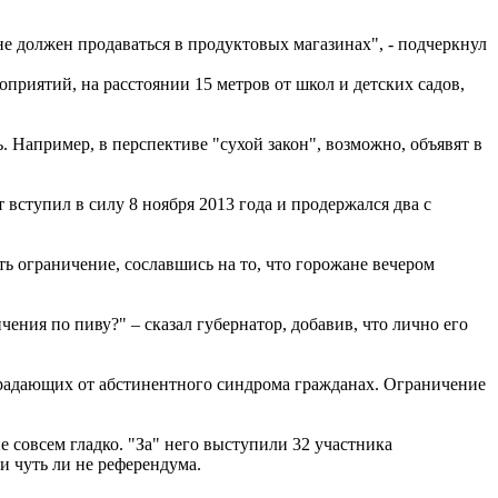
не должен продаваться в продуктовых магазинах", - подчеркнул
приятий, на расстоянии 15 метров от школ и детских садов,
ь. Например, в перспективе "сухой закон", возможно, объявят в
т вступил в силу 8 ноября 2013 года и продержался два с
ь ограничение, сославшись на то, что горожане вечером
ения по пиву?" – сказал губернатор, добавив, что лично его
традающих от абстинентного синдрома гражданах. Ограничение
е совсем гладко. "За" него выступили 32 участника
и чуть ли не референдума.