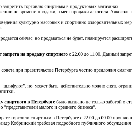
 запретить торговлю спиртным в продуктовых магазинах.
чению не времени продажи, а мест продажи алкоголя. Алкоголь 
оведения культурно-массовых и спортивно-оздоровительных меро
.
родается сейчас, но продаваться не будет, планируется расширят
нт
запрета на продажу спиртного
с 22.00 до 11.00. Данный запре
совета при правительстве Петербурга честно предложил смягчит
 "шлифуют", но, может быть, действительно можно снять огранич
апитки.
у спиртного в Петербурге
было вызвано не только заботой о с
во "представителей малого и среднего бизнеса".
рате торговли спиртным в Петербурге с 22.00 до 09.00 прошло н
ксандр Кобринский требовал подробного публичного обсуждения 