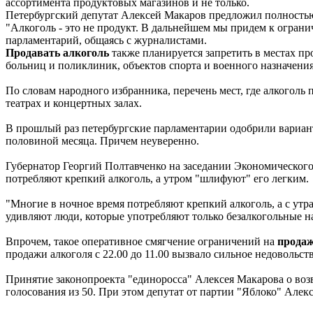
ассортимента продуктовых магазинов и не только.
Петербургский депутат Алексей Макаров предложил полностью
"Алкоголь - это не продукт. В дальнейшем мы придем к ограни
парламентарий, общаясь с журналистами.
Продавать алкоголь
также планируется запретить в местах пр
больниц и поликлиник, объектов спорта и военного назначения
По словам народного избранника, перечень мест, где алкоголь п
театрах и концертных залах.
В прошлый раз петербургские парламентарии одобрили вариа
половиной месяца. Причем неуверенно.
Губернатор Георгий Полтавченко на заседании Экономического 
потребляют крепкий алкоголь, а утром "шлифуют" его легким.
"Многие в ночное время потребляют крепкий алкоголь, а с утра
удивляют люди, которые употребляют только безалкогольные н
Впрочем, такое оперативное смягчение ограничений на
продаж
продажи алкоголя с 22.00 до 11.00 вызвало сильное недовольст
Принятие законопроекта "единоросса" Алексея Макарова о возв
голосования из 50. При этом депутат от партии "Яблоко" Але