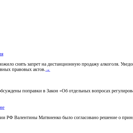
ля
жило снять запрет на дистанционную продажу алкоголя. Уведом
вных правовых актов.
→
 обсуждены поправки в Закон «Об отдельных вопросах регулиро
ине
ации РФ Валентины Матвиенко было согласовано решение о прин