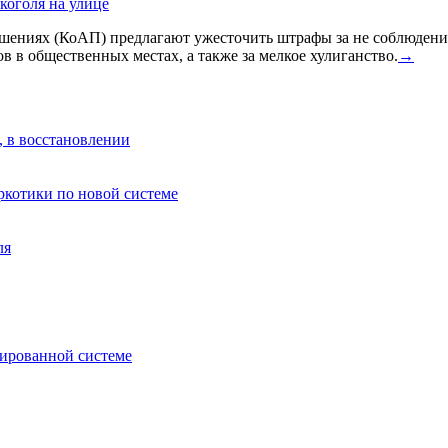
коголя на улице
ениях (КоАП) предлагают ужесточить штрафы за не соблюдения
в в общественных местах, а также за мелкое хулиганство.
→
, в восстановлении
аркотики по новой системе
ля
зированной системе