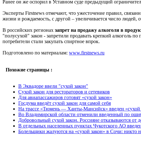
Ранее он же оспорил в Уставном суде предыдущий ограничите
Эксперты Firstnews отмечают, что ужесточение правил, связан
жизни и рождаемость, с другой – увеличивается число людей,
В российских регионах
запрет на продажу алкоголя в проду
"полусухой" закон - запретили продавать крепкий алкоголь по
потребители стали закупать спиртное впрок.
Подготовлено по материалам:
www.firstnews.ru
Похожие страницы :
В Эквадоре ввели "сухой закон"
Сухой закон для рестораторов и сетевиков
Для авиапассажиров готовят «сухой закон»
Госдума введёт сухой закон для самой себя
На трассе «Тюмень — Ханты-Мансийск» введен «сухой 
Во Владимирской области отменили введенный по ошиб
Добровольный сухой закон. Россияне отказываются от д
В отдельных населенных пунктах Чукотского АО введен
Болельщики жалуются на «сухой закон» в Сочи: никто н