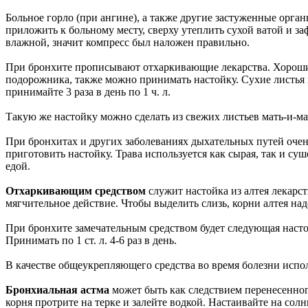
Больное горло (при ангине), а также другие застуженные орган
приложить к больному месту, сверху утеплить сухой ватой и заф
влажной, значит компресс был наложен правильно.
При бронхите прописывают отхаркивающие лекарства. Хорошим
подорожника, также можно принимать настойку. Сухие листья вм
принимайте 3 раза в день по 1 ч. л.
Такую же настойку можно сделать из свежих листьев мать-и-ма
При бронхитах и других заболеваниях дыхательных путей очень
приготовить настойку. Трава используется как сырая, так и суше
едой.
Отхаркивающим средством
служит настойка из алтея лекарс
мягчительное действие. Чтобы выделить слизь, корни алтея надо 
При бронхите замечательным средством будет следующая настойк
Принимать по 1 ст. л. 4-6 раз в день.
В качестве общеукрепляющего средства во время болезни использ
Бронхиальная астма
может быть как следствием перенесенног
корня протрите на терке и залейте водкой. Настаивайте на солнц