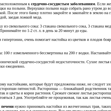
едрасположенным к
сердечно-сосудистым заболеваниям
. Если ж
дки на полыни. Верхушки полыни надо собрать рано утром до во
. После этого банку плотно закройте и закопайте в землю на гл
дой, заедая ложкой меда.
из свекольного сока: 3 стакана свекольного сока, 3 стакана мед
ринимайте по 1-2 ст. л. в день за 20 минут до еды.
ти гипертонии, очень помогает настойка из цветков и плодов б
.
100 г измельченного бессмертника на 200 г водки. Настаивайте 4
онической сердечно-сосудистой недостаточности. Сухие листья н
йки ежедневно.
му настойками, которые будут предложены ниже, не следует злоуп
сторопши пятнистой. Расторопша — ближайший родственник тат
 так и цветы и корни растения. Срежьте свежие листья расторопш
тояться 3 дня. Употребляйте не процеживая, так как листья очен
и печени
нужно принимать настойки из желчегонных трав, таких,
ак в свежем, так и в сушеном виде. Все эти травы следует соби