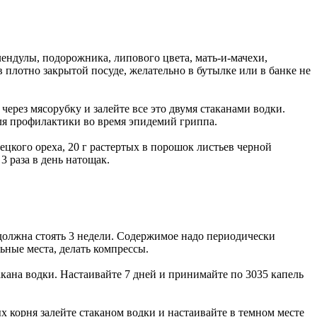
ндулы, подорожника, липового цвета, мать-и-мачехи,
в плотно закрытой посуде, желательно в бутылке или в банке не
через мясорубку и залейте все это двумя стаканами водки.
. для профилактики во время эпидемий гриппа.
ецкого ореха, 20 г растертых в порошок листьев черной
3 раза в день натощак.
а должна стоять 3 недели. Содержимое надо периодически
ьные места, делать компрессы.
кана водки. Настаивайте 7 дней и принимайте по 3035 капель
х корня залейте стаканом водки и настаивайте в темном месте