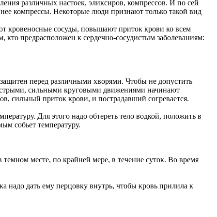
ения различных настоек, эликсиров, компрессов. И по сей
з нее компрессы. Некоторые люди признают только такой вид
ют кровеносные сосуды, повышают приток крови ко всем
, кто предрасположен к сердечно-сосудистым заболеваниям:
беззащитен перед различными хворями. Чтобы не допустить
 быстрыми, сильными круговыми движениями начинают
ов, сильный приток крови, и пострадавший согревается.
мпературу. Для этого надо обтереть тело водкой, положить в
амым собьет температуру.
в темном месте, по крайней мере, в течение суток. Во время
а надо дать ему перцовку внутрь, чтобы кровь прилила к