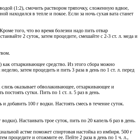
водой (1:2), смочить раствором тряпочку, сложенную вдвое,
ой находился в тепле и покое. Если за ночь сухая вата станет
оме того, что во время болезни надо пить отвар
ивайте 2 суток, затем процедите, смешайте с 2-3 ст. л. меда и
твом.
) как отхаркивающее средство. Из этого сбора можно
неделю, затем процедить и пить 3 раза в день по 1 ст. л. перед
а слизь оказывает обволакивающее, отхаркивающее и
постоять сутки. Пить по 1 ст. л. 5 раз в день.
и добавить 100 г водки. Настоять смесь в течение суток.
одки). Настаивать трое суток, пить по 20 капель 6 раз в день.
хиальной астме поможет спиртовая настойка из имбиря. 500 г
ем процедите и отожмите ее. Пейте 2 раза в день по 1 ч. л.,