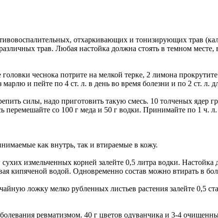
тивовоспалительных, отхаркивающих и тонизирующих трав (кале
 различных трав. Любая настойка должна стоять в темном месте, 
головки чеснока потрите на мелкой терке, 2 лимона прокрутите 
 марлю и пейте по 4 ст. л. в день во время болезни и по 2 ст. л
епить силы, надо приготовить такую смесь. 10 толченых ядер гр
 перемешайте со 100 г меда и 50 г водки. Принимайте по 1 ч. л. 
нимаемые как внутрь, так и втираемые в кожу.
 г сухих измельченных корней залейте 0,5 литра водки. Настойк
пивая кипяченой водой. Одновременно состав можно втирать в бол
чайную ложку мелко рубленных листьев растения залейте 0,5 ста
болевания ревматизмом. 40 г цветов одуванчика и 3-4 очищенны