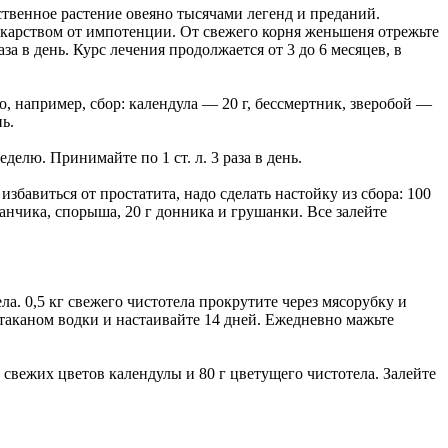
твенное растение овеяно тысячами легенд и преданий.
екарством от импотенции. От свежего корня женьшеня отрежьте
за в день. Курс лечения продолжается от 3 до 6 месяцев, в
, например, сбор: календула — 20 г, бессмертник, зверобой —
нь.
делю. Принимайте по 1 ст. л. 3 раза в день.
бавиться от простатита, надо сделать настойку из сбора: 100
анчика, спорыша, 20 г донника и грушанки. Все залейте
а. 0,5 кг свежего чистотела прокрутите через мясорубку и
 стаканом водки и настаивайте 14 дней. Ежедневно мажьте
 свежих цветов календулы и 80 г цветущего чистотела. Залейте