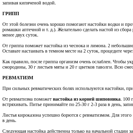
запивая кипяченой водой.
ГРИПП
От этой болезни очень хорошо помогают настойки водки и про
ромашки аптечной и т. д.). Желательно сделать настой из сбора
менее двух суток.
От гриппа поможет настойка из чеснока и лимона. 2 небольшие 
Оставьте настаивать в темном месте на 2 суток, процедите через
Как правило, после гриппа организм очень ослаблен. Чтобы укр
смородины, 30 г листьев мяты и 20 г цветков таволги. Всю смесь
РЕВМАТИЗМ
При сильных ревматических болях используются настойки, при
От ревматизма поможет
настойка из корней шиповника
. 100
встряхивать. Питье принимайте по 25-30 г 2-3 раза в день, за
Листья кироказона успешно борются с ревматизмом. Для этого 
в день.
Следующая настойка действенна только на начальной стадии за