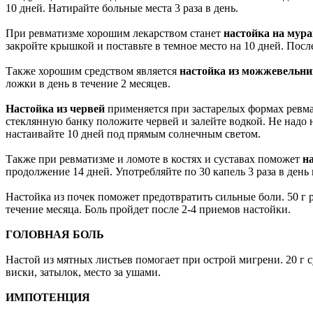
10 дней. Натирайте больные места 3 раза в день.
При ревматизме хорошим лекарством станет
настойка на мур
закройте крышкой и поставьте в темное место на 10 дней. После
Также хорошим средством является
настойка из можжевельни
ложки в день в течение 2 месяцев.
Настойка из червей
применяется при застарелых формах ревма
стеклянную банку положите червей и залейте водкой. Не надо
настаивайте 10 дней под прямым солнечным светом.
Также при ревматизме и ломоте в костях и суставах поможет
н
продолжение 14 дней. Употребляйте по 30 капель 3 раза в день 
Настойка из почек поможет предотвратить сильные боли. 50 г 
течение месяца. Боль пройдет после 2-4 приемов настойки.
ГОЛОВНАЯ БОЛЬ
Настой из мятных листьев помогает при острой мигрени. 20 г с
виски, затылок, место за ушами.
ИМПОТЕНЦИЯ