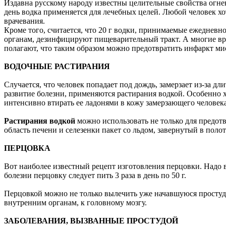
Издавна русскому народу известны целительные свойства огне
день водка применяется для лечебных целей. Любой человек хот
врачевания.
Кроме того, считается, что 20 г водки, принимаемые ежедневн
органам, дезинфицируют пищеварительный тракт. А многие вр
полагают, что таким образом можно предотвратить инфаркт ми
ВОДОЧНЫЕ РАСТИРАНИЯ
Случается, что человек попадает под дождь, замерзает из-за д
развитие болезни, применяются растирания водкой. Особенно
интенсивно втирать ее ладонями в кожу замерзающего человека
Растирания водкой
можно использовать не только для предотв
область печени и селезенки пакет со льдом, завернутый в полот
ПЕРЦОВКА
Вот наиболее известный рецепт изготовления перцовки. Надо взя
болезни перцовку следует пить 3 раза в день по 50 г.
Перцовкой можно не только вылечить уже начавшуюся простуду,
внутренним органам, к головному мозгу.
ЗАБОЛЕВАНИЯ, ВЫЗВАННЫЕ ПРОСТУДОЙ