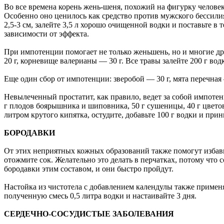
Во все времена корень жень-шеня, похожий на фигурку челове
Особенно оно ценилось как средство против мужского бессили
2,5-3 см, залейте 3,5 л хорошо очищенной водки и поставьте в 
зависимости от эффекта.
При импотенции помогает не только женьшень, но и многие друг
20 г, корневище валерианы — 30 г. Все травы залейте 200 г водк
Еще один сбор от импотенции: зверобой — 30 г, мята перечная —
Невылеченный простатит, как правило, ведет за собой импотен
г плодов боярышника и шиповника, 50 г сушеницы, 40 г цветов
литром крутого кипятка, остудите, добавьте 100 г водки и прини
БОРОДАВКИ
От этих неприятных кожных образований также помогут избавить
отожмите сок. Желательно это делать в перчатках, потому что 
бородавки этим составом, и они быстро пройдут.
Настойка из чистотела с добавлением календулы также применя
полученную смесь 0,5 литра водки и настаивайте 3 дня.
СЕРДЕЧНО-СОСУДИСТЫЕ ЗАБОЛЕВАНИЯ