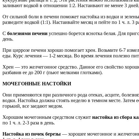
заливают водкой в отношении 1:2. Настаивают не менее 3 дней, п
От сильной боли в печени поможет настойка из водки и зеленых 
разведите водкой (1:1). Настаивайте месяц и пейте по 1 ч. л. 3 р
С
болезнями печени
успешно борется яснотка белая. Для пригот
день.
При циррозе печени хорошо помогает хрен. Возьмите 6-7 измельч
еды. Курс лечения — 1-2 месяца. Во время лечения полезно пит
Хрен — это желчегонное средство. Данное его свойство хорошо
разбавив ее до 200 г (пьют мелкими глотками).
МОЧЕГОННЫЕ НАСТОЙКИ
Они применяются при различного рода отеках, асците, болезня
водки. Настойка должна стоять неделю в темном месте. Затем ее 
горький, все заедают медом.
Хорошим мочегонным средством служит
настойка из сбора к
по 1 ч. л. 2-3 раза в день.
Настойка из почек березы
— хорошее мочегонное и желчегонное