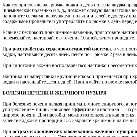
Как говорилось выше, рюмка водки в день полезна людям пр
ишемической болезнью и т. д., поможет следующая настойка во
наполните свежими верхушками полыни и залейте доверху водкой
содержимое процедите и употребляйте по рюмке в день перед е
Если вас беспокоит повышенное давление, приготовьте настойку 
перемешайте, настаивайте в течение 10 дней, затем процедите. П
При
расстройствах сердечно-сосудистой системы
, в частнос
водки, настаивайте десять дней, пейте по 1 рюмке 2 раза в день
При гипотонии можно воспользоваться настойкой бессмертника: 
Настойка из наперстянки крупноцветковой применяется при хр
водки и настаивайте десять дней. Принимайте по рюмке насто
БОЛЕЗНИ ПЕЧЕНИ И ЖЕЛЧНОГО ПУЗЫРЯ
При болезнях печени нельзя принимать много спиртного, а пото
употреблением пищи. Наиболее эффективная настойка — из ра
циррозе печени. Для настойки можно использовать как листья,
залейте водкой в пропорции 1:2. Закройте крышкой и дайте нас
При
острых и хронических заболеваниях желчного пузыря 
кукурузные рыльца и т. д. Эти растения можно использовать к