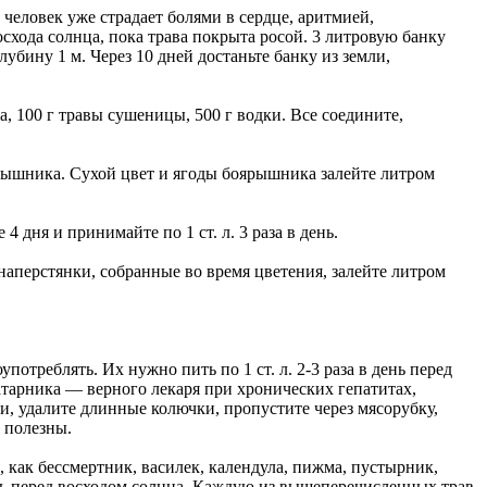
е человек уже страдает болями в сердце, аритмией,
схода солнца, пока трава покрыта росой. 3 литровую банку
убину 1 м. Через 10 дней достаньте банку из земли,
а, 100 г травы сушеницы, 500 г водки. Все соедините,
оярышника. Сухой цвет и ягоды боярышника залейте литром
 дня и принимайте по 1 ст. л. 3 раза в день.
аперстянки, собранные во время цветения, залейте литром
отреблять. Их нужно пить по 1 ст. л. 2-3 раза в день перед
арника — верного лекаря при хронических гепатитах,
и, удалите длинные колючки, пропустите через мясорубку,
ь полезны.
 как бессмертник, василек, календула, пижма, пустырник,
рать перед восходом солнца. Каждую из вышеперечисленных трав