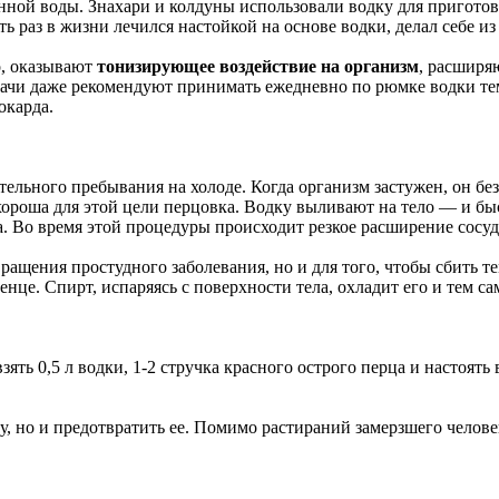
нной воды. Знахари и колдуны использовали водку для приготовл
ь раз в жизни лечился настойкой на основе водки, делал себе и
о, оказывают
тонизирующее воздействие на организм
, расширя
ачи даже рекомендуют принимать ежедневно по рюмке водки тем
окарда.
лительного пребывания на холоде. Когда организм застужен, он 
 хороша для этой цели перцовка. Водку выливают на тело — и
. Во время этой процедуры происходит резкое расширение сосуд
ращения простудного заболевания, но и для того, чтобы сбить те
енце. Спирт, испаряясь с поверхности тела, охладит его и тем с
ть 0,5 л водки, 1-2 стручка красного острого перца и настоять 
 но и предотвратить ее. Помимо растираний замерзшего человек