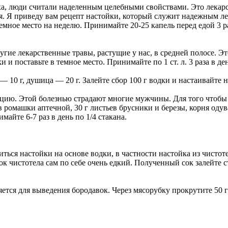
ка, люди считали наделенным целебными свойствами. Это лекарс
я. Я приведу вам рецепт настойки, который служит надежным л
темное место на неделю. Принимайте 20-25 капель перед едой 3 ра
ие лекарственные травы, растущие у нас, в средней полосе. Это
и и поставьте в темное место. Принимайте по 1 ст. л. 3 раза в де
 10 г, душица — 20 г. Залейте сбор 100 г водки и настаивайте не
цию. Этой болезнью страдают многие мужчины. Для того чтобы из
 ромашки аптечной, 30 г листьев брусники и березы, корня одув
майте 6-7 раз в день по 1/4 стакана.
ся настойки на основе водки, в частности настойка из чистотел
сок чистотела сам по себе очень едкий. Полученный сок залейте
ется для выведения бородавок. Через мясорубку прокрутите 50 г