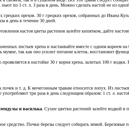
ьют по 1 ст. л. 3 раза в день. Можно сделать настой не из одной
грецких орехов. 30 г грецких орехов, собранных до Ивана Купалы
аза в день в течение 30 дней.
овления настоя цветы растения залейте кипятком, дайте настоятьс
енных листьев хрена и настаивайте вместе с одним корнем на 0,5
ь мумие, так как оно усилит питание клеток, восстановит функц
 проявляется в настойке 30 г корня хрена, залитых 100 г водки
х почек и т. д. К мочегонным травам относится лопух. Из лист
употребляют три раза в день следующим образом: 1 ст. л. настойк
алендулы и василька
. Сухие цветки растений залейте водкой в 
 средство. Почки березы следует собирать зимой. Березовые по