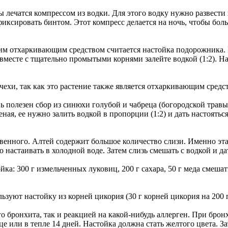
ы лечатся компрессом из водки. Для этого водку нужно развести 
иксировать бинтом. Этот компресс делается на ночь, чтобы больн
 отхаркивающим средством считается настойка подорожника. Кр
есте с тщательно промытыми корнями залейте водкой (1:2). Наста
чехи, так как это растение также является отхаркивающим средс
 полезен сбор из синюхи голубой и чабреца (богородской травы
ная, ее нужно залить водкой в пропорции (1:2) и дать настояться 
твенного. Алтей содержит большое количество слизи. Именно эт
настаивать в холодной воде. Затем слизь смешать с водкой и дать 
а: 300 г измельченных луковиц, 200 г сахара, 50 г меда смешать 
уют настойку из корней цикория (30 г корней цикория на 200 г в
о бронхита, так и реакцией на какой-нибудь аллерген. При брон
е или в тепле 14 дней. Настойка должна стать желтого цвета. Зат