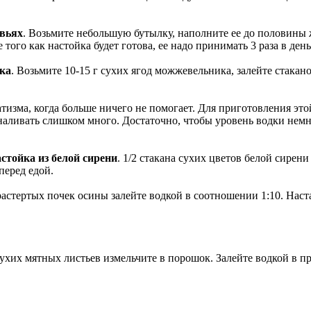
авьях
. Возьмите небольшую бутылку, наполните ее до половины 
 того как настойка будет готова, ее надо принимать 3 раза в ден
ка
. Возьмите 10-15 г сухих ягод можжевельника, залейте стакано
тизма, когда больше ничего не помогает. Для приготовления это
 наливать слишком много. Достаточно, чтобы уровень водки немн
астойка из белой сирени
. 1/2 стакана сухих цветов белой сирени
перед едой.
растертых почек осины залейте водкой в соотношении 1:10. Наст
ухих мятных листьев измельчите в порошок. Залейте водкой в пр