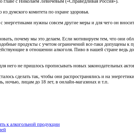
во главе с Николаем Левичевым («Справедливая Россия»).
 из думского комитета по охране здоровья.
е с энергетиками нужны совсем другие меры и для чего он вноси
овать, почему мы это делаем. Если мотивируем тем, что они об
 подобные продукты с учетом ограничений все-таки допущены к п
ействующие в отношении алкоголя. Пиво в нашей стране ведь д
 для него не пришлось прописывать новых законодательных актов
талось сделать так, чтобы они распространялись и на энергетики
, ночью, лицам до 18 лет, в онлайн-магазинах и т.п.
ять к алкогольной продукции
лей