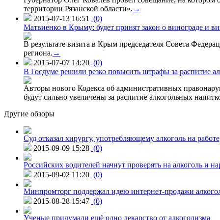
территории Рязанской области».
→
2015-07-13 16:51
(0)
Матвиенко в Крыму: будет принят закон о винограде и в
В результате визита в Крым председателя Совета Федер
региона.
→
2015-07-07 14:20
(0)
В Госдуме решили резко повысить штрафы за распитие ал
Авторы нового Кодекса об административных правонаруш
будут сильно увеличены за распитие алкогольных напитко
Другие обзоры
Суд отказал хирургу, употребляющему алкоголь на работе
2015-09-09 15:28
(0)
Российских водителей начнут проверять на алкоголь и н
2015-09-02 11:20
(0)
Минпромторг поддержал идею интернет-продажи алкого
2015-08-28 15:47
(0)
Ученые придумали ещё одно лекарство от алкоголизма