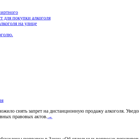
пиртного
т для покупки алкоголя
лкоголя на улице
оголю.
ля
жило снять запрет на дистанционную продажу алкоголя. Уведом
вных правовых актов.
→
 обсуждены поправки в Закон «Об отдельных вопросах регулиро