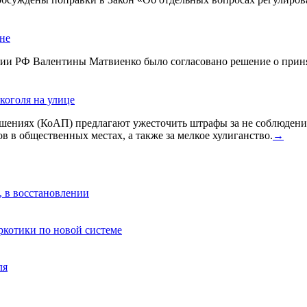
ине
ации РФ Валентины Матвиенко было согласовано решение о прин
коголя на улице
ениях (КоАП) предлагают ужесточить штрафы за не соблюдения
в в общественных местах, а также за мелкое хулиганство.
→
, в восстановлении
аркотики по новой системе
ля