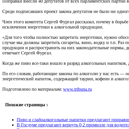
Поправки внесли 40 депутатов от всех парламентских партий 
Среди подписавших проект закона депутатов не было ни одного
Член этого комитета Сергей Фургал рассказал, почему в борьб
исключения энергетики к алкогольной продукции.
«Для того чтобы полностью запретить энергетики, нужно обосн
случае мы должны запретить сигареты, вино, водку и т.п. Раз
продукции и распространить на них законодательные нормы, д
отмечает Сергей Фургал.
Когда же пиво все-таки вошло в разряд алкогольных напитков,
По его словам, работающие законы по алкоголю у нас есть — ос
энергетический напиток, содержащий таурин, кофеин и алкоголь
Подготовлено по материалам:
www.tribuna.ru
Похожие страницы :
Пиво и слабоалкогольные напитки предлагают приравн
В Госдуме предлагают вернуть 0,2 промилле для водите