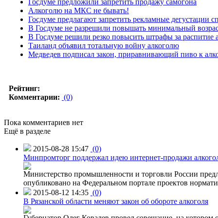
Госдуме предложили запретить продажу самогона
Алкоголю на МКС не бывать!
Госдуме предлагают запретить рекламные дегустации с
В Госдуме не разрешили повышать минимальный возрас
В Госдуме решили резко повысить штрафы за распитие а
Таиланд объявил тотальную войну алкоголю
Медведев подписал закон, приравнивающий пиво к алк
Рейтинг:
Комментарии:
(0)
Пока комментариев нет
Ещё в разделе
2015-08-28 15:47
(0)
Минпромторг поддержал идею интернет-продажи алкого
Министерство промышленности и торговли России предло
опубликовано на Федеральном портале проектов нормати
2015-08-12 14:35
(0)
В Рязанской области меняют закон об обороте алкоголя
Губернатор Олег Ковалев провел совещание, на котором