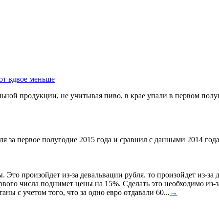
ют вдвое меньше
ной продукции, не учитывая пиво, в крае упали в первом полуг
я за первое полугодие 2015 года и сравнил с данными 2014 года
ы. Это произойдет из-за девальвации рубля. то произойдет из-з
ервого числа поднимет цены на 15%. Сделать это необходимо из-з
ны с учетом того, что за одно евро отдавали 60...
→