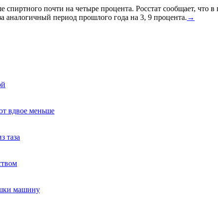
спиртного почти на четыре процента. Росстат сообщает, что в
а аналогичный период прошлого года на 3, 9 процента.
→
ой
ют вдвое меньше
з таза
ством
ушки машину