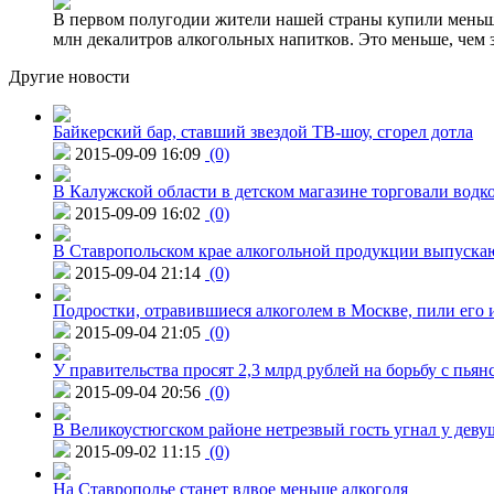
В первом полугодии жители нашей страны купили меньше 
млн декалитров алкогольных напитков. Это меньше, чем з
Другие новости
Байкерский бар, ставший звездой ТВ-шоу, сгорел дотла
2015-09-09 16:09
(0)
В Калужской области в детском магазине торговали водк
2015-09-09 16:02
(0)
В Ставропольском крае алкогольной продукции выпуска
2015-09-04 21:14
(0)
Подростки, отравившиеся алкоголем в Москве, пили его и
2015-09-04 21:05
(0)
У правительства просят 2,3 млрд рублей на борьбу с пьян
2015-09-04 20:56
(0)
В Великоустюгском районе нетрезвый гость угнал у дев
2015-09-02 11:15
(0)
На Ставрополье станет вдвое меньше алкоголя