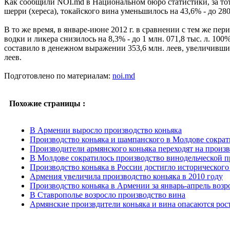
Как сообщили NOI.md в Национальном бюро статистики, за тот 
шерри (хереса), токайского вина уменьшилось на 43,6% - до 280,
В то же время, в январе-июне 2012 г. в сравнении с тем же пер
водки и ликера снизилось на 8,3% - до 1 млн. 071,8 тыс. л. 
составило в денежном выражении 353,6 млн. леев, увеличившись
леев.
Подготовлено по материалам:
noi.md
Похожие страницы :
В Армении выросло производство коньяка
Производство коньяка и шампанского в Молдове сократ
Производители армянского коньяка переходят на произ
В Молдове сократилось производство винодельческой 
Производство коньяка в России достигло исторического
Армения увеличила производство коньяка в 2010 году
Производство коньяка в Армении за январь-апрель возро
В Ставрополье возросло производство вина
Армянские произвдители коньяка и вина опасаются рос