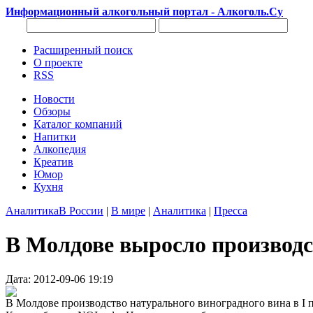
Информационный алкогольный портал - Алкоголь.Су
Расширенный поиск
О проекте
RSS
Новости
Обзоры
Каталог компаний
Напитки
Алкопедия
Креатив
Юмор
Кухня
Аналитика
В России
|
В мире
|
Аналитика
|
Пресса
В Молдове выросло производс
Дата: 2012-09-06 19:19
В Молдове производство натурального виноградного вина в I по