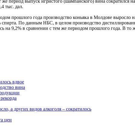
же период выпуск игристого (шампанского) вина сократился на 1
4 тыс. дал.
иодом прошлого года производство коньяка в Молдове выросло на 
100% спирта. По данным НБС, в целом производство дистиллирова
 на 9,2% в сравнении с тем же периодом прошлого года. В то же
илось вдвое
водство вина
продукции
 рекорда
сло, а других видов алкоголя – сократилось
та цен