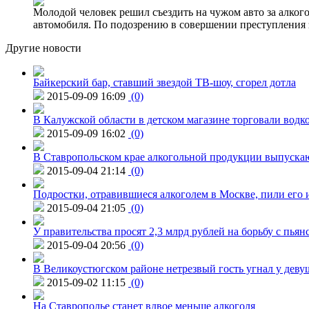
Молодой человек решил съездить на чужом авто за алко
автомобиля. По подозрению в совершении преступления 
Другие новости
Байкерский бар, ставший звездой ТВ-шоу, сгорел дотла
2015-09-09 16:09
(0)
В Калужской области в детском магазине торговали водк
2015-09-09 16:02
(0)
В Ставропольском крае алкогольной продукции выпуска
2015-09-04 21:14
(0)
Подростки, отравившиеся алкоголем в Москве, пили его и
2015-09-04 21:05
(0)
У правительства просят 2,3 млрд рублей на борьбу с пьян
2015-09-04 20:56
(0)
В Великоустюгском районе нетрезвый гость угнал у дев
2015-09-02 11:15
(0)
На Ставрополье станет вдвое меньше алкоголя