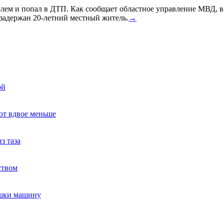
голем и попал в ДТП. Как сообщает областное управление МВД, 
задержан 20-летний местный житель.
→
ой
ют вдвое меньше
з таза
ством
ушки машину