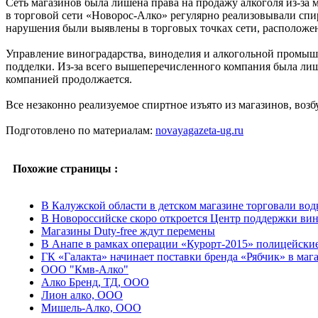
Сеть магазинов была лишена права на продажу алкоголя из-за
в торговой сети «Новорос-Алко» регулярно реализовывали спи
нарушения были выявлены в торговых точках сети, расположенн
Управление виноградарства, виноделия и алкогольной промышл
подделки. Из-за всего вышеперечисленного компания была лиш
компанией продолжается.
Все незаконно реализуемое спиртное изъято из магазинов, во
Подготовлено по материалам:
novayagazeta-ug.ru
Похожие страницы :
В Калужской области в детском магазине торговали вод
В Новороссийске скоро откроется Центр поддержки ви
Магазины Duty-free ждут перемены
В Анапе в рамках операции «Курорт-2015» полицейские 
ГК «Галакта» начинает поставки бренда «Рябчик» в мага
ООО "Кмв-Алко"
Алко Бренд, ТД, ООО
Лион алко, ООО
Мишель-Алко, ООО