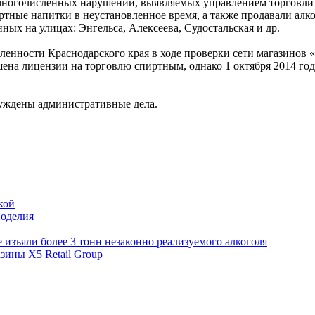
 многочисленных нарушений, выявляемых управлением торговли 
ртные напитки в неустановленное время, а также продавали ал
ых на улицах: Энгельса, Алексеева, Судостальская и др.
енности Краснодарского края в ходе проверки сети магазинов 
ена лицензии на торговлю спиртным, однако 1 октября 2014 го
збуждены административные дела.
кой
ноделия
изъяли более 3 тонн незаконно реализуемого алкоголя
зины X5 Retail Group