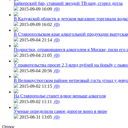
Байкерский бар, ставший звездой ТВ-шоу, сгорел дотла
2015-09-09 16:09
(0)
В Калужской области в детском магазине торговали водк
2015-09-09 16:02
(0)
В Ставропольском крае алкогольной продукции выпуска
2015-09-04 21:14
(0)
Подростки, отравившиеся алкоголем в Москве, пили его и
2015-09-04 21:05
(0)
У правительства просят 2,3 млрд рублей на борьбу с пьян
2015-09-04 20:56
(0)
В Великоустюгском районе нетрезвый гость угнал у дев
2015-09-02 11:15
(0)
На Ставрополье станет вдвое меньше алкоголя
2015-09-02 11:11
(0)
Ученые определили самое дорогое вино в мире
2015-08-31 13:05
(0)
Опрос