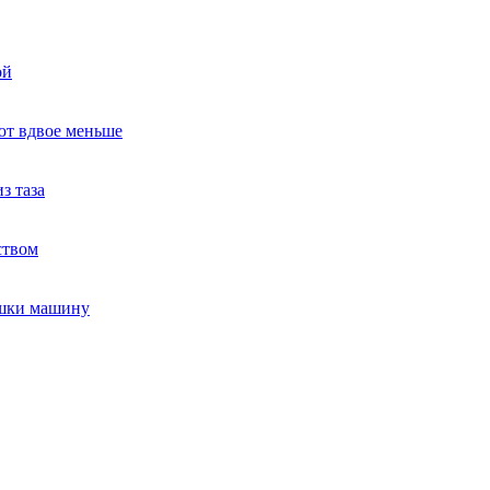
ой
ют вдвое меньше
з таза
ством
ушки машину