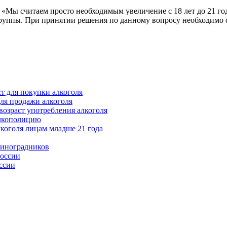
«Мы считаем просто необходимым увеличение с 18 лет до 21 год
группы. При принятии решения по данному вопросу необходимо 
т для покупки алкоголя
ля продажи алкоголя
возраст употребления алкоголя
алкополицию
лкоголя лицам младше 21 года
виноградников
России
ссии