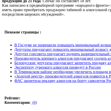
продукцию до 21 года
. Сейчас он составляет 18 лет.
Как написано в предвыборной программе «народного фронта»: 
иметь право приобретать продукцию табачной и алкогольной 
посредством широких обсуждений».
Похожие страницы :
В Госдуме не разрешили повышать минимальный возрас
Депутаты предлагают повысить минимальный возраст д
Депутат горсовета предлагает поднять разрешительный 
Производитель крепкого алкоголя предлагают создать 
Белорусские депутаты предлагают запретить продажу а
Экспертизу турецкого алкоголя проведут в России
В Темрюкском районе необходимо увеличить площади 
«Золотой реестр» производителей алкоголя появится в 
ФАС запретила рекламу алкоголя на борту самолетов Ро
Рейтинг:
Комментарии:
(0)