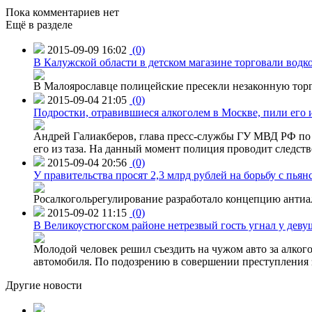
Пока комментариев нет
Ещё в разделе
2015-09-09 16:02
(0)
В Калужской области в детском магазине торговали водк
В Малоярославце полицейские пресекли незаконную торг
2015-09-04 21:05
(0)
Подростки, отравившиеся алкоголем в Москве, пили его и
Андрей Галиакберов, глава пресс-службы ГУ МВД РФ по 
его из таза. На данный момент полиция проводит следств
2015-09-04 20:56
(0)
У правительства просят 2,3 млрд рублей на борьбу с пьян
Росалкогольрегулирование разработало концепцию антиа
2015-09-02 11:15
(0)
В Великоустюгском районе нетрезвый гость угнал у дев
Молодой человек решил съездить на чужом авто за алко
автомобиля. По подозрению в совершении преступления 
Другие новости