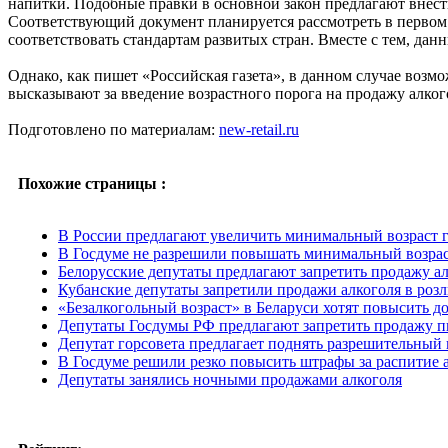
напитки. Подобные правки в основной закон предлагают внес
Соответствующий документ планируется рассмотреть в первом
соответствовать стандартам развитых стран. Вместе с тем, дан
Однако, как пишет «Российская газета», в данном случае возм
высказывают за введение возрастного порога на продажу алкого
Подготовлено по материалам:
new-retail.ru
Похожие страницы :
В России предлагают увеличить минимальный возраст г
В Госдуме не разрешили повышать минимальный возрас
Белорусские депутаты предлагают запретить продажу а
Кубанские депутаты запретили продажи алкоголя в роз
«Безалкогольный возраст» в Беларуси хотят повысить до
Депутаты Госдумы РФ предлагают запретить продажу п
Депутат горсовета предлагает поднять разрешительный 
В Госдуме решили резко повысить штрафы за распитие а
Депутаты занялись ночными продажами алкоголя