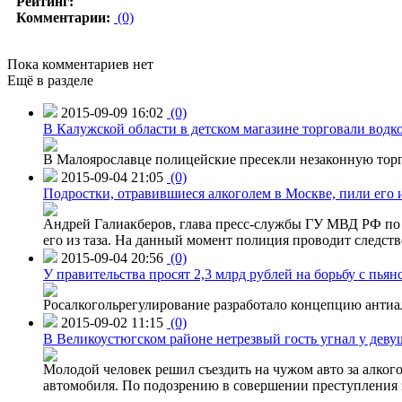
Рейтинг:
Комментарии:
(0)
Пока комментариев нет
Ещё в разделе
2015-09-09 16:02
(0)
В Калужской области в детском магазине торговали водк
В Малоярославце полицейские пресекли незаконную торг
2015-09-04 21:05
(0)
Подростки, отравившиеся алкоголем в Москве, пили его и
Андрей Галиакберов, глава пресс-службы ГУ МВД РФ по 
его из таза. На данный момент полиция проводит следств
2015-09-04 20:56
(0)
У правительства просят 2,3 млрд рублей на борьбу с пьян
Росалкогольрегулирование разработало концепцию антиа
2015-09-02 11:15
(0)
В Великоустюгском районе нетрезвый гость угнал у дев
Молодой человек решил съездить на чужом авто за алко
автомобиля. По подозрению в совершении преступления 