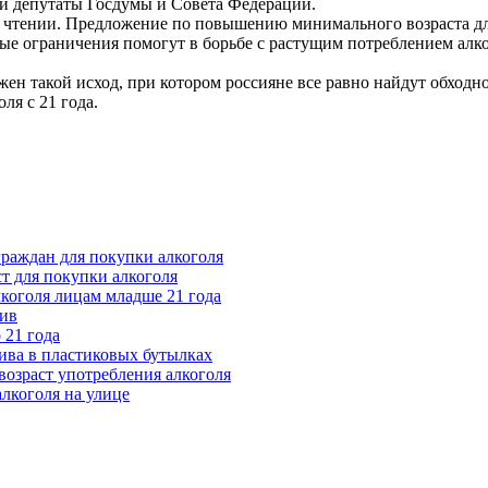
ти депутаты Госдумы и Совета Федерации.
 чтении. Предложение по повышению минимального возраста для
ные ограничения помогут в борьбе с растущим потреблением алко
ожен такой исход, при котором россияне все равно найдут обходн
ля с 21 года.
раждан для покупки алкоголя
т для покупки алкоголя
лкоголя лицам младше 21 года
лив
 21 года
ива в пластиковых бутылках
возраст употребления алкоголя
лкоголя на улице