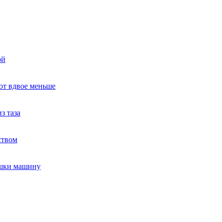
ой
ют вдвое меньше
з таза
ством
ушки машину