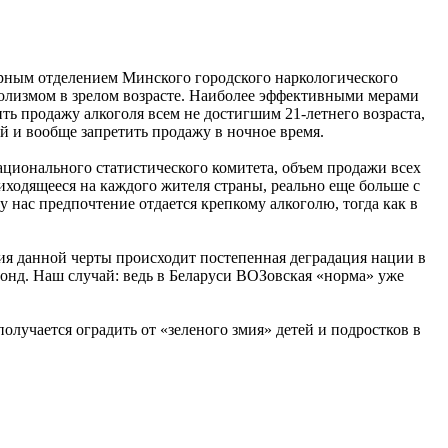
.
орным отделением Минского городского наркологического
голизмом в зрелом возрасте. Наиболее эффективными мерами
ь продажу алкоголя всем не достигшим 21-летнего возраста,
й и вообще запретить продажу в ночное время.
ционального статистического комитета, объем продажи всех
риходящееся на каждого жителя страны, реально еще больше с
у нас предпочтение отдается крепкому алкоголю, тогда как в
ния данной черты происходит постепенная деградация нации в
фонд. Наш случай: ведь в Беларуси ВОЗовская «норма» уже
получается оградить от «зеленого змия» детей и подростков в