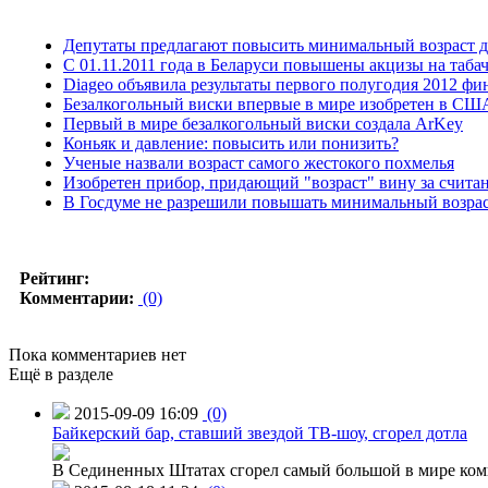
Депутаты предлагают повысить минимальный возраст д
С 01.11.2011 года в Беларуси повышены акцизы на таба
Diageo объявила результаты первого полугодия 2012 фин
Безалкогольный виски впервые в мире изобретен в СШ
Первый в мире безалкогольный виски создала ArKey
Коньяк и давление: повысить или понизить?
Ученые назвали возраст самого жестокого похмелья
Изобретен прибор, придающий "возраст" вину за счит
В Госдуме не разрешили повышать минимальный возрас
Рейтинг:
Комментарии:
(0)
Пока комментариев нет
Ещё в разделе
2015-09-09 16:09
(0)
Байкерский бар, ставший звездой ТВ-шоу, сгорел дотла
В Сединенных Штатах сгорел самый большой в мире комп