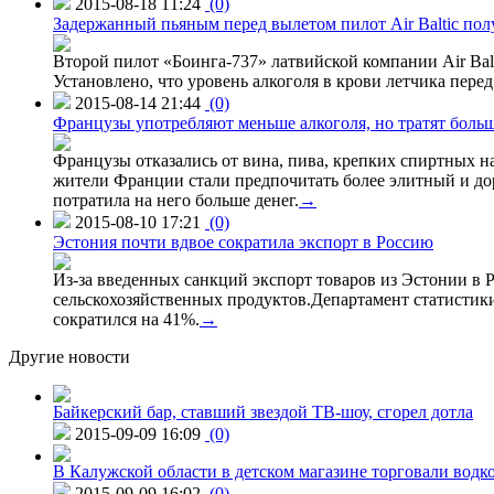
2015-08-18 11:24
(0)
Задержанный пьяным перед вылетом пилот Air Baltic по
Второй пилот «Боинга-737» латвийской компании Air Balt
Установлено, что уровень алкоголя в крови летчика пере
2015-08-14 21:44
(0)
Французы употребляют меньше алкоголя, но тратят больш
Французы отказались от вина, пива, крепких спиртных на
жители Франции стали предпочитать более элитный и доро
потратила на него больше денег.
→
2015-08-10 17:21
(0)
Эстония почти вдвое сократила экспорт в Россию
Из-за введенных санкций экспорт товаров из Эстонии в Р
сельскохозяйственных продуктов.Департамент статистики
сократился на 41%.
→
Другие новости
Байкерский бар, ставший звездой ТВ-шоу, сгорел дотла
2015-09-09 16:09
(0)
В Калужской области в детском магазине торговали водк
2015-09-09 16:02
(0)