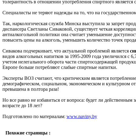
толерантность в отношении употребления спиртного является 
Специалисты не теряют надежды на то, что на государственно
Так, наркологическая служба Минска выступила за запрет про
диспансера Светланы Сиваковой, существует четкая корреляци
антиалкогольной политики она считает уменьшение доступност
повысить цены на алкоголь, уменьшить количество точек прод
Сивакова подчеркивает, что актуальной проблемой является
сн
видов алкогольных напитков за 1995-2009 года увеличился с 6,
учетом нелегального оборота части спиртосодержащей продукции
Европе больше потребляют слабые спиртные напитки.
Эксперты ВОЗ считают, что критическим является потребление
демографическом, социальном, экономическом и культурном от
превышена в полтора раза!
Но все равно не избавиться от вопроса: будет ли действенным з
возрасте до 18 лет?
Подготовлено по материалам:
www.naviny.by
Похожие страницы :