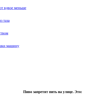
ют вдвое меньше
з таза
ством
ушки машину
Пиво запретят пить на улице. Это: