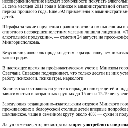
несовершеннолетние находят возможности покупать алкоголь
За семь месяцев 2011 года в Минске к административной ответ
период прошлого года. Еще 392 привлечены к административно
детей.
Штрафы за такие нарушения правил торговли по нынешним врем
спиртного несовершеннолетним магазин лишили лицензии. «Ли
алкогольной продукции», — отметил 24 августа на пресс-ко
Мингорисполкома.
Безусловно, алкоголь продают детям гораздо чаще, чем показ
такого рода».
В настоящее время на профилактическом учете в Минском гор
Светлана Сивакова подчеркивает, что только десяти из них ус
работу психологи, психиатры, наркологи.
Количество состоящих на учете в наркодиспансере детей и под
зависимостью в возрастных группах до 15 лет и 15-19 лет увели
Заведующая редакционно-издательским отделом Минского горо
проживающих в белорусской столице детей впервые попробовал
шампанское, чаще в семейном кругу, около 48% — сухие и пол
Лагун отмечает, что, несмотря на
запрет употреблять спиртн