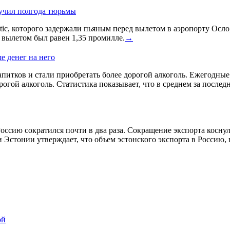
лучил полгода тюрьмы
ic, которого задержали пьяным перед вылетом в аэропорту Осло
д вылетом был равен 1,35 промилле.
→
е денег на него
питков и стали приобретать более дорогой алкоголь. Ежегодные и
гой алкоголь. Статистика показывает, что в среднем за послед
оссию сократился почти в два раза. Сокращение экспорта косну
 Эстонии утверждает, что объем эстонского экспорта в Россию,
ой