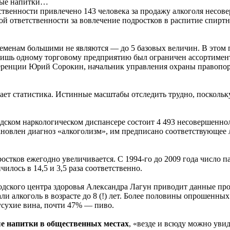
ные напитки…
ственности привлечено 143 человека за продажу алкоголя несов
й ответственности за вовлечение подростков в распитие спиртны
енам большими не являются — до 5 базовых величин. В этом го
шь одному торговому предприятию был ограничен ассортиментны
нференции Юрий Сорокин, начальник управления охраны правоп
ывает статистика. Истинные масштабы отследить трудно, поскол
одском наркологическом диспансере состоит 4 493 несовершенн
тановлен диагноз «алкоголизм», им предписано соответствующее 
ростков ежегодно увеличивается. С 1994-го до 2009 года число 
чилось в 14,5 и 3,5 раза соответственно.
дского центра здоровья Александра Лагун приводит данные про
и алкоголь в возрасте до 8 (!) лет. Более половины опрошенны
усухие вина, почти 47% — пиво.
ые напитки в общественных местах
, «везде и всюду можно уви