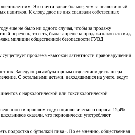
ершеннолетним. Это почти вдвое больше, чем за аналогичный
х напитков. К слову, двое из них спаивали собственных
ду еще не было ни одного случая, чтобы за продажу
й перечень, то есть, была запрещена продажа какого-то вида
орядка милиции общественной безопасности ГУВД
ьку существует проблема «высокой латентности правонарушений
олетних. Заведующая амбулаторным отделением диспансера
лечение. С остальными детьми, находящимися на учете, ведут
пациентов с наркологической или токсикологической
веденного в прошлом году социологического опроса: 15,4%
х школьников сказали, что периодически употребляют
деть подростка с бутылкой пива». По ее мнению, общественная