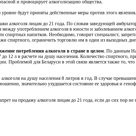
опасной и провоцирует алкоголизацию общества.
м уровне будут приняты действенные меры против этого явления
дажи алкоголя лицам до 21 года. По словам заведующей амбулат
я между употреблением алкоголя в юности и заболеванием алко
и спиртных напитков. Необходимо, говорит специалист, запретит
ажи спиртного, ограничить торговлю им в один из выходных дне
ижение потребления алкоголя в стране в целом
. По данным На
7 до 12 л в расчете на душу населения. Количество спиртного, п
. Проблемой для Беларуси в этой связи является также то, что 
 алкоголя на душу населения 8 литров в год. В случае превыше
ношении, значительно ухудшается состояние ее здоровья и гено
апрет на продажу алкоголя лицам до 21 года, если до сих пор не 