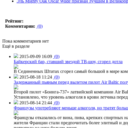
Эль Mighty Oak Oscar Wilde признан лучшим в Великоб
Рейтинг:
Комментарии:
(0)
Пока комментариев нет
Ещё в разделе
2015-09-09 16:09
(0)
Байкерский бар, ставший звездой ТВ-шоу, сгорел дотла
В Сединенных Штатах сгорел самый большой в мире комп
2015-08-18 11:24
(0)
Задержанный пьяным перед вылетом пилот Air Baltic по
Второй пилот «Боинга-737» латвийской компании Air Balt
Установлено, что уровень алкоголя в крови летчика пере
2015-08-14 21:44
(0)
Французы употребляют меньше алкоголя, но тратят больш
Французы отказались от вина, пива, крепких спиртных на
жители Франции стали предпочитать более элитный и доро
потратила на него больше денег.
→