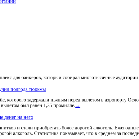
ритании
лекс для байкеров, который собирал многотысячные аудитории 
лучил полгода тюрьмы
ic, которого задержали пьяным перед вылетом в аэропорту Осло
д вылетом был равен 1,35 промилле.
→
е денег на него
питков и стали приобретать более дорогой алкоголь. Ежегодные и
гой алкоголь. Статистика показывает, что в среднем за послед