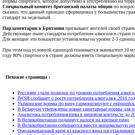
Нормы спиртного, которое допустимо к употреблению на терр
Специальный комитет британской палаты общин
по вопрос
сказано, что данный принцип сформировал у большинства гра
стандарт на недельный.
Парламентарии в Британии
призывают жителей своей страны 
Действующие ныне стандарты потребления алкоголя в стране п
Для женщин эти показатели установлены на уровне 2-3 единиц 
При этом под условной единицей понимается эквивалент 10 мл
году 80% спиртного в стране должны иметь специальную марки
Похожие страницы :
Россияне сдали позиции по уровню потребления алкого
IWSR сообщает о росте потребления алкоголя к 2016 го
Украинские нормы по вину гармонизируют с европейс
В Беларуси утверждены новые санитарные нормы для пр
Аналитика потребления пива в мировом контексте до 20
В Великобритании поднимут налоги на крепкое пиво
В Великобритании собираются ввести минимальную цен
Омолаживающий крем из красного вина изготавливают