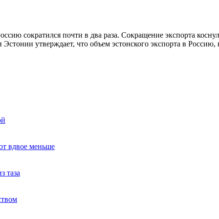
оссию сократился почти в два раза. Сокращение экспорта косну
 Эстонии утверждает, что объем эстонского экспорта в Россию,
ой
ют вдвое меньше
з таза
ством