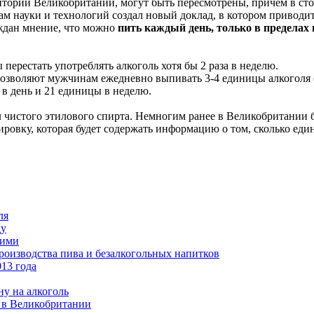
итории Великобритании, могут быть пересмотрены, причем в ст
ам науки и технологий создал новый доклад, в котором приводи
ждан мнение, что можно
пить каждый день, только в пределах
перестать употреблять алкоголь хотя бы 2 раза в неделю.
озволяют мужчинам ежедневно выпивать 3-4 единицы алкоголя (с
в день и 21 единицы в неделю.
 чистого этилового спирта. Немногим ранее в Великобритании б
ровку, которая будет содержать информацию о том, сколько еди
ля
ду
кими
оизводства пива и безалкогольных напитков
13 года
у на алкоголь
 в Великобритании