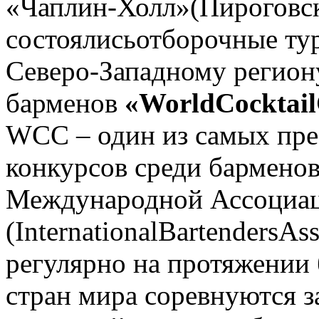
«Чаплин-Холл»(Пироговская
состоялисьотборочные ту
Северо-Западному регион
барменов
«WorldCocktail
WCC – один из самых п
конкурсов среди бармено
Международной Ассоциац
(InternationalBartendersAs
регулярно на протяжении 
стран мира соревнуются з