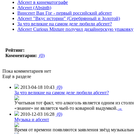
Абсент в кинематографе
Абсент (Absinth)
Винсент Ван Гог - первый российский абсент
Абсент "Вкус истории" (Серебрянный и Золотой)
За что великие на самом деле любили абсент?
Абсент Curious Mixture получил дизайнерскую упаковку
Рейтинг:
Комментарии:
(0)
Пока комментариев нет
Ещё в разделе
2013-04-18 10:43
(0)
За что великие на самом деле любили абсент?
Учитывая тот факт, что алкоголь является одним из столп
«знание» не является чьей-то коварной выдумкой.
→
2010-12-03 16:28
(0)
Музыка и абсент
Время от времени появляются заявления звёзд музыкальн