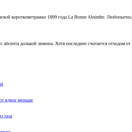
зской короткометражке 1899 года La Bonne Absinthe. Любопытно,
 абсента долькой лимона. Хотя последнее считается отходом от
ой
ют вдвое меньше
з таза
ством