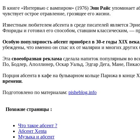
В книге «Интервью с вампиром» (1976)
Энн Райс
упоминает аб
чувствует острое отравление, грозящее его жизни.
Известным любителем абсента в среде писателей является Эрне
Флориды и готовил его способом, ставшим классическим, — пр
Особую популярность абсент приобрел в 30-е годы XIX века
убеждены, что именно он спас их от малярии и многих других 
Эта
своеобразная реклама
сделала напиток популярным во все
По, Бодлер, Аполлинер, Оскар Уальд, Эдгар Дега, Мане, Пикас
Порция абсента в кафе на бульварном кольце Парижа в конце XI
времени
.
Подготовлено по материалам:
pisheblog.info
Похожие страницы :
Что такое абсент ?
Абсент Xenta
Музыка и абсент