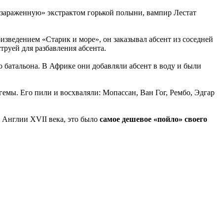
 «зараженную» экстрактом горькой полыни, вампир Лестат
изведением «Старик и море», он заказывал абсент из соседней
руей для разбавления абсента.
о батальона. В Африке они добавляли абсент в воду и были
емы. Его пили и восхваляли: Мопассан, Ван Гог, Рембо, Эдгар
в Англии XVII века, это было
самое дешевое «пойло» своего