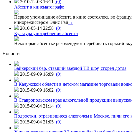
2010-12-03 16:11
(0)
Абсент в кинематографе
Первое упоминание абсента в кино состоялось во францу
кинорежиссером Элис Гай
→
2010-05-14 22:58
(0)
Культура употребления абсента
Некоторые абсентье рекомендуют перебивать горький вкус
Новости
Байкерский бар, ставший звездой ТВ-шоу, сгорел дотла
2015-09-09 16:09
(0)
В Калужской области в детском магазине торговали водк
2015-09-09 16:02
(0)
В Ставропольском крае алкогольной продукции выпуска
2015-09-04 21:14
(0)
Подростки, отравившиеся алкоголем в Москве, пили его и
2015-09-04 21:05
(0)
У правительства просят 2,3 млрд рублей на борьбу с пьян