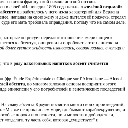
ля развития французской символистской поэзии.
ен в своей «Исповеди» 1895 года называл
«зелёной ведьмой»
к
абсенту
выработалось у него из-за характерной для Верлена
енее, нападал на свою жену и даже пытался её поджечь, стрелял
 суде его мать требовала оправдания, потому что на самом деле,
, которые он рисует передают отношение американцев к
вшегося к абсенту», они решили опробовать этот напиток на
й более густая жидкость извивалась, сворачивалась в кольца и
, что в ряду
алкогольных напитков абсент считается
р. Étude Expérimentale et Clinique sur l’Alcoolisme — Alcool
елей абсента
, во многом заложив основы восприятия этого
виде эпилепсии у его потребителей и генетических последствий
д. На славу абсента Кроули посвятил много своих произведений;
ям. «Мы же не проклинаем море, где бывают кораблекрушения, и
 особые пороки и опасности, но и милости и добродетели,
ет «отделить ту часть себя, которая „существует“ и