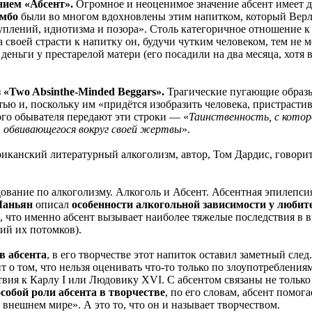
нием «Абсент».
Огромное и неоценимое значение абсент имеет д
ембо
были во многом вдохновлены этим напитком, который Верл
туплений, идиотизма и позора». Столь категоричное отношение 
а своей страсти к напитку он, будучи чутким человеком, тем не м
 деньги у престарелой матери (его посадили на два месяца, хотя в
з
«Two Absinthe-Minded Beggars».
Трагические пугающие образы
тью и, поскольку им «придётся изобразить человека, пристрасти
ого обывателя передают эти строки — «
Таинственность, с которо
а, обвивающегося вокруг своей жертвы
».
канский литературный алкоголизм, автор, Том Дардис, говорит
ние по алкоголизму. Алкоголь и Абсент. Абсентная эпилепсия» (ф
Маньян
описал
особенности алкогольной зависимости у любит
, что именно абсент вызывает наиболее тяжелые последствия в 
ий их потомков).
в абсента
, в его творчестве этот напиток оставил заметный сле
т о том, что нельзя оценивать что-то только по злоупотреблени
твия к Карлу I или Людовику XVI. С абсентом связаны не только
особой роли абсента в творчестве
, по его словам, абсент помога
о внешнем мире». А это то, что он и называет творчеством.