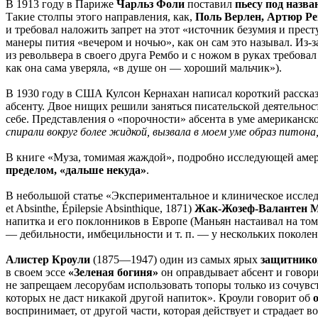
В 1913 году в Париже
Чарльз Фоли
поставил
пьесу под назва
Такие столпы этого направления, как,
Поль Верлен, Артюр Р
и требовал наложить запрет на этот «источник безумия и прес
манеры пития «вечером и ночью», как он сам это называл. Из-з
из револьвера в своего друга Рембо и с ножом в руках требовал
как она сама уверяла, «в душе он — хороший мальчик»).
В 1930 году в США Кулсон Кернахан написал короткий расска
абсенту. Двое нищих решили заняться писательской деятельнос
себе. Представления о «порочности» абсента в уме американск
спирали вокруг более жидкой, вызвала в моем уме образ питон
В книге «Муза, томимая жаждой», подробно исследующей амери
пределом, «дальше некуда»
.
В небольшой статье «Экспериментальное и клиническое исследова
et Absinthe, Épilepsie Absinthique, 1871)
Жак-Жозеф-Валантен 
напитка и его поклонников в Европе (Маньян настаивал на том
— дебильности, имбецильности и т. п. — у нескольких поколен
Алистер Кроули
(1875—1947) один из самых ярых
защитнико
в своем эссе
«Зеленая богиня»
он оправдывает абсент и говори
не запрещаем лесорубам использовать топоры только из сочувс
которых не даст никакой другой напиток». Кроули говорит об
воспринимает, от другой части, которая действует и страдает в