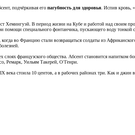
сент, подчёркивая его
пагубность для здоровья
. Испив кровь,
ст Хемингуэй. В период жизни на Кубе и работой над своим про
и помощи специального фонтанчика, пускающего воду тонкой ст
, когда во Францию стали возвращаться солдаты из Африканског
болезней.
х слоях французского общества. Абсент становится напитком бог
со, Ремарк, Уильям Такерей, O’Генри.
X века стоила 10 центов, а в рабочих районах три. Как и джин 