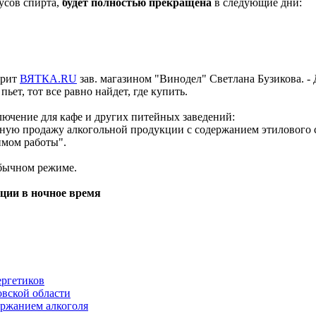
усов спирта,
будет полностью прекращена
в следующие дни:
орит
ВЯТКA.RU
зав. магазином "Винодел" Светлана Бузикова. - 
ьет, тот все равно найдет, где купить.
лючение для кафе и других питейных заведений:
ную продажу алкогольной продукции с содержанием этилового 
имом работы".
обычном режиме.
кции в ночное время
ергетиков
овской области
ержанием алкоголя