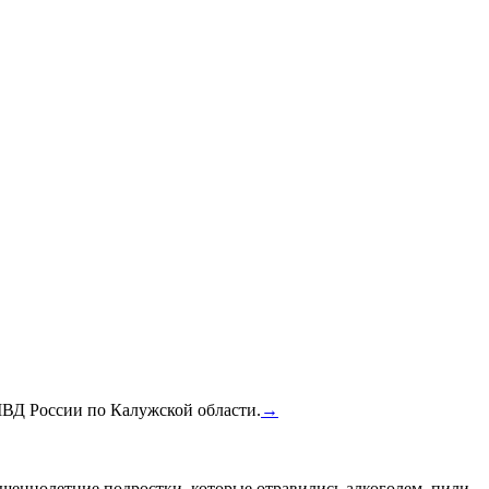
МВД России по Калужской области.
→
шеннолетние подростки, которые отравились алкоголем, пили