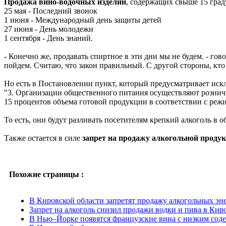
Продажа вино-водочных изделий
, содержащих свыше 15 град
25 мая - Последний звонок
1 июня - Международный день защиты детей
27 июня - День молодежи
1 сентября - День знаний.
- Конечно же, продавать спиртное в эти дни мы не будем. - гов
пойдем. Считаю, что закон правильный. С другой стороны, кто п
Но есть в Постановлении пункт, который предусматривает иск
"3. Организации общественного питания осуществляют рознич
15 процентов объема готовой продукции в соответствии с реж
То есть, они будут разливать посетителям крепкий алкоголь в 
Также остается в силе
запрет на продажу алкогольной проду
Похожие страницы :
В Кировской области запретят продажу алкогольных эн
Запрет на алкоголь снизил продажи водки и пива в Кир
В Нью–Йорке появятся французские вина с низким сод