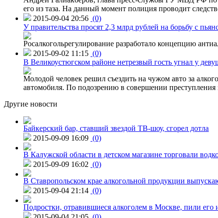
его из таза. На данный момент полиция проводит следств
2015-09-04 20:56
(0)
У правительства просят 2,3 млрд рублей на борьбу с пьян
Росалкогольрегулирование разработало концепцию антиа
2015-09-02 11:15
(0)
В Великоустюгском районе нетрезвый гость угнал у дев
Молодой человек решил съездить на чужом авто за алко
автомобиля. По подозрению в совершении преступления 
Другие новости
Байкерский бар, ставший звездой ТВ-шоу, сгорел дотла
2015-09-09 16:09
(0)
В Калужской области в детском магазине торговали водк
2015-09-09 16:02
(0)
В Ставропольском крае алкогольной продукции выпуска
2015-09-04 21:14
(0)
Подростки, отравившиеся алкоголем в Москве, пили его и
2015-09-04 21:05
(0)