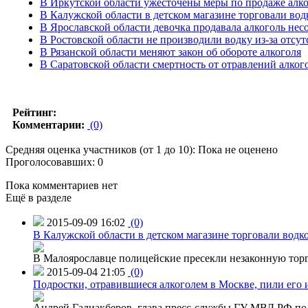
В Иркутской области ужесточены меры по продаже алк
В Калужской области в детском магазине торговали вод
В Ярославской области девочка продавала алкоголь не
В Ростовской области не производили водку из-за отсу
В Рязанской области меняют закон об обороте алкоголя
В Саратовской области смертность от отравлений алког
Рейтинг:
Комментарии:
(0)
Средняя оценка участников (от 1 до 10): Пока не оценено
Проголосовавших: 0
Пока комментариев нет
Ещё в разделе
2015-09-09 16:02
(0)
В Калужской области в детском магазине торговали водк
В Малоярославце полицейские пресекли незаконную торг
2015-09-04 21:05
(0)
Подростки, отравившиеся алкоголем в Москве, пили его и
Андрей Галиакберов, глава пресс-службы ГУ МВД РФ по 