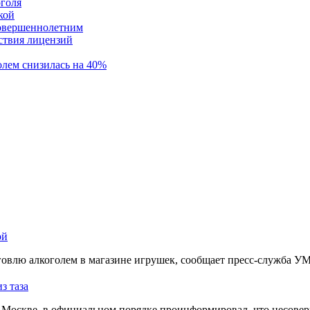
оголя
кой
совершеннолетним
тствия лицензий
олем снизилась на 40%
ой
овлю алкоголем в магазине игрушек, сообщает пресс-служба У
з таза
Москве, в официальном порядке проинформировал, что несовер