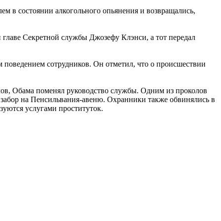
лем в состоянии алкогольного опьянения и возвращались,
главе Секретной службы Джозефу Клэнси, а тот передал
 поведением сотрудников. Он отметил, что о происшествии
алов, Обама поменял руководство службы. Одним из проколов
з забор на Пенсильвания-авеню. Охранники также обвинялись в
ьзуются услугами проституток.