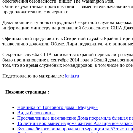
обеспечения безопасности, пишет The Washington Post.
Один из участников происшествия — заместитель начальника л
предположительно, с вечеринки.
Дежурившие в ту ночь сотрудники Секретной службы задержал
информацию министру национальной безопасности США Дже
Официальный представитель Секретной службы Брайан Лири по
также лично доложили Обаме. Лири подчеркнул, что виновные 
Секретная служба США занимается охраной первых лиц государ
было проникновение в сентябре 2014 года в Белый дом военно
том, что во время служебных командировок, в том числе по об
Подготовлено по материалам:
lenta.ru
Похожие страницы :
Новинка от Торгового дома «Медведь»
Виды белого вина
Прославленные шампанские Дома посрамила бывшая п
16-летний вор вынес из дома жителя Алагира все запас
Бутылка белого вина продана во Франции за 57 тыс. евр