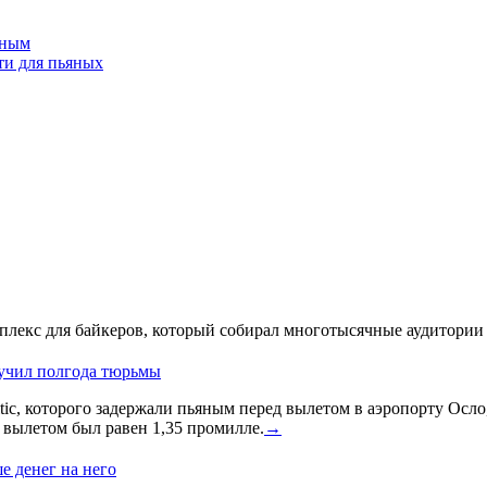
вным
ти для пьяных
лекс для байкеров, который собирал многотысячные аудитории 
лучил полгода тюрьмы
ic, которого задержали пьяным перед вылетом в аэропорту Осло
д вылетом был равен 1,35 промилле.
→
е денег на него