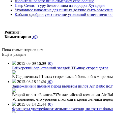
Любители белого вина отмеряют себе больше
Пьер Селис - гуру белого пива из городка Хугарден
Уголовное наказание для пьяных должно быть объекти
Кабмин одобрил ужесточение уголовной ответственнос
Рейтинг:
Комментарии:
(0)
Пока комментариев нет
Ещё в разделе
2015-09-09 16:09
(0)
Байкерский бар, ставший звездой ТВ-шоу, сгорел дотла
В Сединенных Штатах сгорел самый большой в мире комп
2015-08-18 11:24
(0)
Задержанный пьяным перед вылетом пилот Air Baltic по
Второй пилот «Боинга-737» латвийской компании Air Balt
Установлено, что уровень алкоголя в крови летчика пере
2015-08-14 21:44
(0)
Французы употребляют меньше алкоголя, но тратят больш