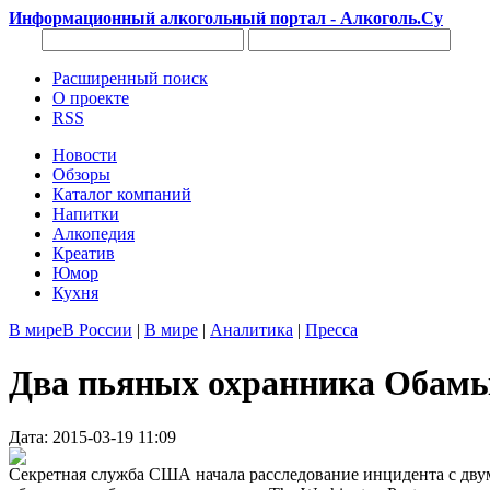
Информационный алкогольный портал - Алкоголь.Су
Расширенный поиск
О проекте
RSS
Новости
Обзоры
Каталог компаний
Напитки
Алкопедия
Креатив
Юмор
Кухня
В мире
В России
|
В мире
|
Аналитика
|
Пресса
Два пьяных охранника Обамы 
Дата: 2015-03-19 11:09
Секретная служба США начала расследование инцидента с дву