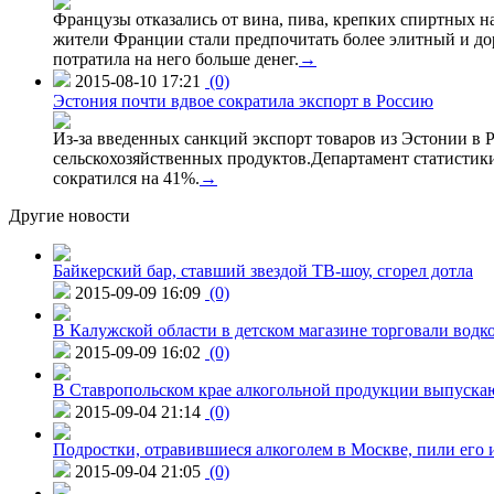
Французы отказались от вина, пива, крепких спиртных на
жители Франции стали предпочитать более элитный и доро
потратила на него больше денег.
→
2015-08-10 17:21
(0)
Эстония почти вдвое сократила экспорт в Россию
Из-за введенных санкций экспорт товаров из Эстонии в Р
сельскохозяйственных продуктов.Департамент статистики
сократился на 41%.
→
Другие новости
Байкерский бар, ставший звездой ТВ-шоу, сгорел дотла
2015-09-09 16:09
(0)
В Калужской области в детском магазине торговали водк
2015-09-09 16:02
(0)
В Ставропольском крае алкогольной продукции выпуска
2015-09-04 21:14
(0)
Подростки, отравившиеся алкоголем в Москве, пили его и
2015-09-04 21:05
(0)