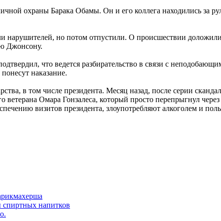
ичной охраны Барака Обамы. Он и его коллега находились за ру
и нарушителей, но потом отпустили. О происшествии доложили 
ю Джонсону.
дтвердил, что ведется разбирательство в связи с неподобающим
понесут наказание.
ства, в том числе президента. Месяц назад, после серии сканд
го ветерана Омара Гонзалеса, который просто перепрыгнул чере
еспечению визитов президента, злоупотребляют алкоголем и пол
арикмахерша
ы спиртных напитков
о.