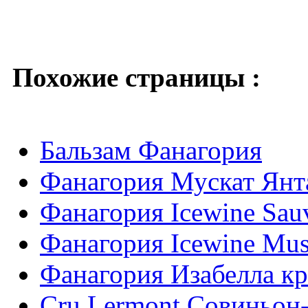
Похожие страницы :
Бальзам Фанагория
Фанагория Мускат Ян
Фанагория Icewine Sau
Фанагория Icewine Mus
Фанагория Изабелла кр
Cru Lermont Совиньон