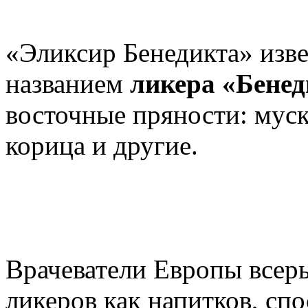
«Эликсир Бенедикта» изве
названием
ликера «Бене
восточные пряности: муск
корица и другие.
Врачеватели Европы всерь
ликеров как напитков, сп