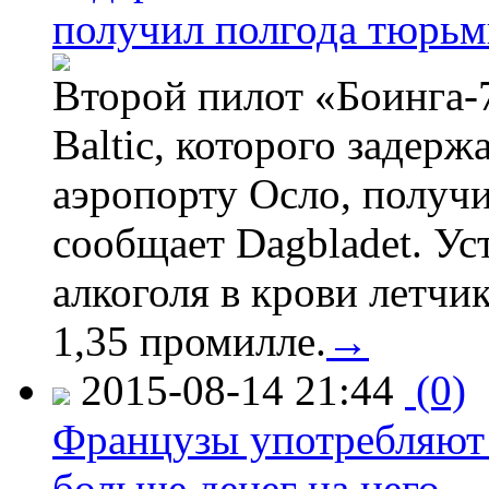
получил полгода тюрь
Второй пилот «Боинга-
Baltic, которого задер
аэропорту Осло, получ
сообщает Dagbladet. Ус
алкоголя в крови летчи
1,35 промилле.
→
2015-08-14 21:44
(0)
Французы употребляют 
больше денег на него