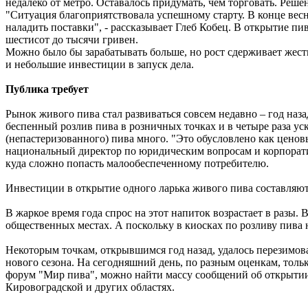
недалеко от метро. Оставалось придумать, чем торговать. Ре
"Ситуация благоприятствовала успешному старту. В конце весн
наладить поставки", - рассказывает Глеб Кобец. В открытие пи
шестисот до тысячи гривен.
Можно было бы зарабатывать больше, но рост сдерживает жест
и небольшие инвестиции в запуск дела.
Публика требует
Рынок живого пива стал развиваться совсем недавно – год наз
беспенный розлив пива в розничных точках и в четыре раза ус
(непастеризованного) пива много. "Это обусловлено как ценов
национальный директор по юридическим вопросам и корпорат
куда сложно попасть малообеспеченному потребителю.
Инвестиции в открытие одного ларька живого пива составляют 
В жаркое время года спрос на этот напиток возрастает в разы.
общественных местах. А поскольку в киосках по розливу пива 
Некоторым точкам, открывшимся год назад, удалось перезимоват
нового сезона. На сегодняшний день, по разным оценкам, толь
форум "Мир пива", можно найти массу сообщений об открытии 
Кировоградской и других областях.