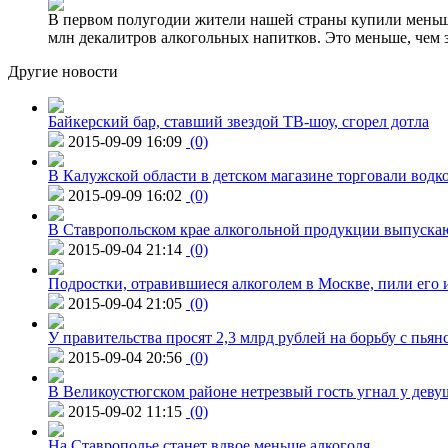
В первом полугодии жители нашей страны купили меньше 
млн декалитров алкогольных напитков. Это меньше, чем з
Другие новости
Байкерский бар, ставший звездой ТВ-шоу, сгорел дотла
2015-09-09 16:09
(0)
В Калужской области в детском магазине торговали водк
2015-09-09 16:02
(0)
В Ставропольском крае алкогольной продукции выпуска
2015-09-04 21:14
(0)
Подростки, отравившиеся алкоголем в Москве, пили его и
2015-09-04 21:05
(0)
У правительства просят 2,3 млрд рублей на борьбу с пьян
2015-09-04 20:56
(0)
В Великоустюгском районе нетрезвый гость угнал у дев
2015-09-02 11:15
(0)
На Ставрополье станет вдвое меньше алкоголя