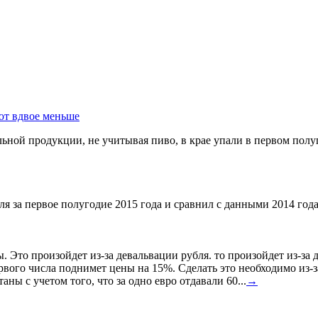
ют вдвое меньше
ной продукции, не учитывая пиво, в крае упали в первом полуг
я за первое полугодие 2015 года и сравнил с данными 2014 года
ы. Это произойдет из-за девальвации рубля. то произойдет из-з
ервого числа поднимет цены на 15%. Сделать это необходимо из-з
ны с учетом того, что за одно евро отдавали 60...
→