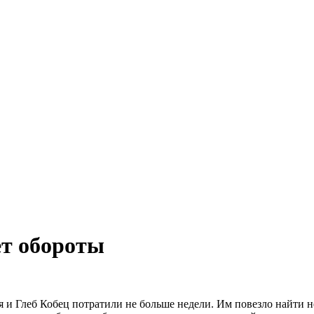
ет обороты
я и Глеб Кобец потратили не больше недели. Им повезло найти 