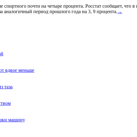
спиртного почти на четыре процента. Росстат сообщает, что в
а аналогичный период прошлого года на 3, 9 процента.
→
ой
ют вдвое меньше
з таза
ством
ушки машину