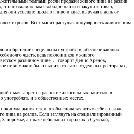
кружительными темпами росли продажи живого пива на разлив.
, что позволило нам свободно найти и закупить товар,
одня они успешно продают пиво и квас, выручая в день от
овых игроков. Всех манит растущая популярность живого пива
жило изобретение специальных устройств, обеспечивающих
себя долго ждать, ведь поклонников у живого
ветском разливном пиве", - говорит Денис Хренов,
е пиво можно было выпить только в отдельных ресторанах,
ющий с мая запрет на распитие алкогольных напитков в
но употреблять и в общественных местах.
окинула рынок с тем, чтобы снова заявить о себе в начале
го пива на розлив. Если заглянуть на специализированный
 Запорожье, а также небольших городках в Сумской,