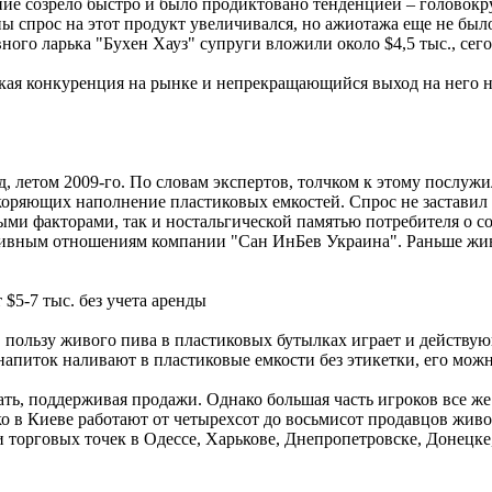
шение созрело быстро и было продиктовано тенденцией – голово
ы спрос на этот продукт увеличивался, но ажиотажа еще не было
вного ларька "Бухен Хауз" супруги вложили около $4,5 тыс., сег
кая конкуренция на рынке и непрекращающийся выход на него н
ад, летом 2009-го. По словам экспертов, толчком к этому послу
коряющих наполнение пластиковых емкостей. Спрос не заставил 
ыми факторами, так и ностальгической памятью потребителя о со
ивным отношениям компании "Сан ИнБев Украина". Раньше живо
$5-7 тыс. без учета аренды
 В пользу живого пива в пластиковых бутылках играет и действу
напиток наливают в пластиковые емкости без этикетки, его мож
ь, поддерживая продажи. Однако большая часть игроков все же п
ко в Киеве работают от четырехсот до восьмисот продавцов живо
торговых точек в Одессе, Харькове, Днепропетровске, Донецке,