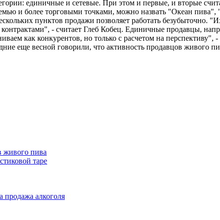
егории: единичные и сетевые. При этом и первые, и вторые сч
емью и более торговыми точками, можно назвать "Океан пива",
нескольких пунктов продажи позволяет работать безубыточно. "Их
онтрактами", - считает Глеб Кобец. Единичные продавцы, напр
ваем как конкурентов, но только с расчетом на перспективу", 
дние еще весной говорили, что активность продавцов живого пи
в живого пива
стиковой таре
а продажа алкоголя