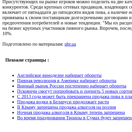
Присутствующих на рынке игроков можно поделить на две кат
конкурентов. Среди крупных сетевых продавцов, владеющих с
включает от пятнадцати до пятидесяти видов пива, а наличие 
привязаны к своим поставщикам долгосрочными договорами и к
предпочтения потребителей и новые тенденции. "Мы их расцени
на бизнес крупных участников пивного рынка. Впрочем, после
10%.
Подготовлено по материалам:
ubr.ua
Похожие страницы :
Английское виноделие набирает обороты
Пивная революция в Америке набирает обороты
Винный рынок России постепенно набирает обороты
Псковичи смогут попробовать и оценить 5 новых сорто
С 2013 года может быть прекращена продажа пива в пла
Продажа водки в Беларуси продолжает расти
В Крыму запрещена продажа алкоголя на розлив
Ночная продажа алкоголя в Крыму теперь запрещена
Во время празднования Троицы в Сумах будет запрещен