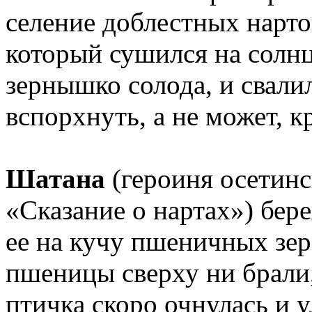
селение доблестных нарто
который сушился на солн
зернышко солода, и свали
вспорхнуть, а не может, 
Шатана
(героиня осетинс
«Сказание о нартах») бер
ее на кучу пшеничных зер
пшеницы сверху ни брали,
птичка скоро очнулась и у