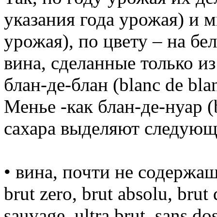
указания года урожая) и 
урожая), по цвету – на бе
вина, сделанные только и
блан-де-блан (blanc de bl
Менье -как блан-де-нуар (
сахара выделяют следующ
• вина, почти не содержащ
brut zero, brut absolu, brut 
sauvage, ultra brut, sans do