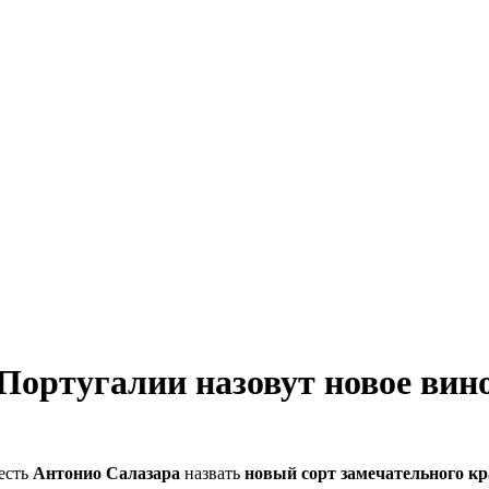
Португалии назовут новое вин
есть
Антонио Салазара
назвать
новый сорт замечательного к