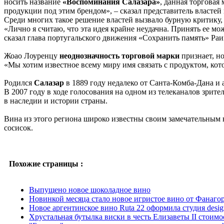
носить название
«Воспоминания Салазара»
, данная торговая
продукции под этим брендом», – сказал представитель властей
Среди многих такое решение властей вызвало бурную критику, 
«Лично я считаю, что эта идея крайне неудачна. Принять ее мо
сказал глава португальского движения «Сохранить память» Ра
Жоао Лоуренцу
неоднозначность торговой марки
признает, но
«Мы хотим известное всему миру имя связать с продуктом, кот
Родился
Салазар
в 1889 году недалеко от Санта-Комба-Дана и 
В 2007 году в ходе голосования на одном из телеканалов зрит
в наследии и истории страны.
Вина из этого региона широко известны своим замечательным
сосисок.
Похожие страницы :
Выпущено новое шоколадное вино
Новинкой месяца стало новое игристое вино от Фанаго
Новое аргентинское вино Ruta 22 оформила студия desig
Хрустальная бутылка виски в честь Елизаветы II стоимо