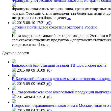
Французы употребляют меньше алкоголя, но тратят больш
Французы отказались от вина, пива, крепких спиртных на
жители Франции стали предпочитать более элитный и доро
потратила на него больше денег.
→
2015-08-10 17:21
(0)
Эстония почти вдвое сократила экспорт в Россию
Из-за введенных санкций экспорт товаров из Эстонии в Р
сельскохозяйственных продуктов.Департамент статистики
сократился на 41%.
→
Другие новости
Байкерский бар, ставший звездой ТВ-шоу, сгорел дотла
2015-09-09 16:09
(0)
В Калужской области в детском магазине торговали водк
2015-09-09 16:02
(0)
В Ставропольском крае алкогольной продукции выпуска
2015-09-04 21:14
(0)
Подростки, отравившиеся алкоголем в Москве, пили его и
2015-09-04 21:05
(0)