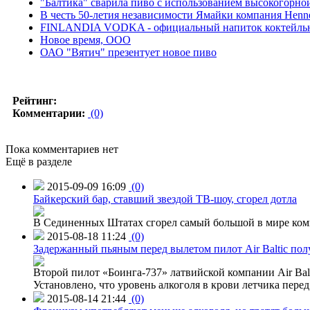
"Балтика" сварила пиво с использованием высокогорно
В честь 50-летия независимости Ямайки компания Henn
FINLANDIA VODKA - официальный напиток коктейльной
Новое время, ООО
ОАО "Вятич" презентует новое пиво
Рейтинг:
Комментарии:
(0)
Пока комментариев нет
Ещё в разделе
2015-09-09 16:09
(0)
Байкерский бар, ставший звездой ТВ-шоу, сгорел дотла
В Сединенных Штатах сгорел самый большой в мире комп
2015-08-18 11:24
(0)
Задержанный пьяным перед вылетом пилот Air Baltic по
Второй пилот «Боинга-737» латвийской компании Air Balt
Установлено, что уровень алкоголя в крови летчика пере
2015-08-14 21:44
(0)