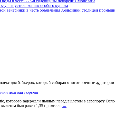
й воды в честь 225-й годовщины покорения Монблана
essy выпустила коньяк особого купажа
 вечеринки в честь объявления Хельсинки столицей промышл
лекс для байкеров, который собирал многотысячные аудитории 
лучил полгода тюрьмы
ic, которого задержали пьяным перед вылетом в аэропорту Осло
д вылетом был равен 1,35 промилле.
→