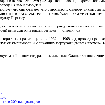
 марка в настоящее время уже зарегистрирована, и кроме этого 
 города Санта- Комба-Дан.
потому что они считают, что относиться к символу диктатуры п
жно лишь в том случае, если напиток будет таким же отвратител
имунду Нарцису.
, не смотря на это, считает, что в период экономического кризис
орый выпускается в нашем регионе», - отметил он.
авторитарно правил страной с 1932 по 1968 год, проводя право
елями он был выбран «Величайшим португальцем всех времен», т
 вкусом и большим содержанием алкоголя. Ожидается появление
рии
nojo
стью в 200 тыс. долларов