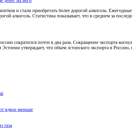
е денег на него
питков и стали приобретать более дорогой алкоголь. Ежегодные и
гой алкоголь. Статистика показывает, что в среднем за послед
оссию сократился почти в два раза. Сокращение экспорта косну
 Эстонии утверждает, что объем эстонского экспорта в Россию,
ой
ют вдвое меньше
з таза