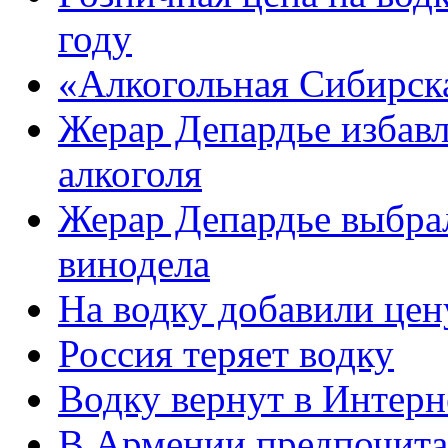
году
«Алкогольная Сибирск
Жерар Депардье избавл
алкоголя
Жерар Депардье выбрал
винодела
На водку добавили цен
Россия теряет водку
Водку вернут в Интерн
В Армении предпочита