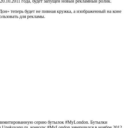
20.10.2011 года, будет запущен новый рекламный ролик.
Дон» теперь будет не пивная кружка, а изображенный на коне
ользовать для рекламы.
ил лимитированную серию бутылок #MyLondon. Бутылки
Upakovano.ru, конкурс #MyLondon завершился в ноябре 2012