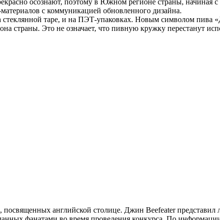
рекрасно осознают, поэтому в Южном регионе страны, начиная с 
материалов с коммуникацией обновленного дизайна.
а стеклянной таре, и на ПЭТ-упаковках. Новым символом пива «
она страны. Это не означает, что пивную кружку перестанут исп
й, посвященных английской столице. Джин Beefeater представ
анных фанатами во время проведения конкурса. По информации 